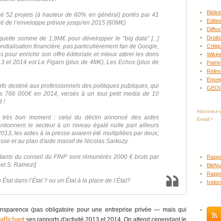
Bibli
é 52 projets (à hauteur de 60% en général) portés par 41
Editio
tié de l’enveloppe prévue jusqu'en 2015 (60M€)
Diffus
Droits
oquette somme de 1,9M€ pour développer le "big data" [...]
ondialisation financière, pas particulièrement fan de Google,
Criti
s pour enrichir son offre éditoriale et mieux attirer les dons
Wikip
013 et 2014 est Le Figaro (plus de 4M€), Les Echos (plus de
Patrim
Relire
Ensei
'info destiné aux professionnels des politiques publiques, qui
GEO
 766 000€ en 2014, versés à un tout petit media de 10
 !
Abonnez-vo
 très bon moment : celui du déclin annoncé des aides
Email
ntionnent le secteur à un niveau égalé nulle part ailleurs
2013, les aides à la presse avaient été multipliées par deux,
esse et au plan d'aide massif de Nicolas Sarkozy.
ndants du conseil du FINP sont rémunérés 2000 € bruts par
Rappo
 et S. Ramezi]
BibNu
Rappo
 État dans l’État ? ou un État à la place de l’État?
Isido
ransparence (pas obligatoire pour une entreprise privée ― mais qui
affichant
ses rapports d'activité 2013 et 2014. On attend cependant le