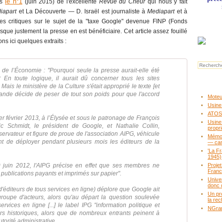
le n°1
ns
(juin 2015) de l'excellente
Revue du Crieur
qui nous y fait
iapart
et La Découverte ― D. Israël est journaliste à
Mediapart
et à
cles critiques sur le sujet de la "taxe Google" devenue FINP (Fonds
que justement la presse en est bénéficiaire. Cet article assez fouillé
ns ici quelques extraits :
re de l’Économie : "Pourquoi seule la presse aurait-elle été
n toute logique, il aurait dû concerner tous les sites
ais le ministère de la Culture s'était approprié le texte [et
llande décide de peser de tout son poids pour que l'accord
Moteur
Usine
ATOS,
 février 2013, à l’Élysée et sous le patronage de François
Usine
ic Schmidt, le président de Google, et Nathalie Collin,
propr
ervateur et figure de proue de l'association AIPG, véhicule
Mémoir
t de déployer pendant plusieurs mois les éditeurs de la
— ca
'La F
1945)
9 juin 2012, l'AIPG précise en effet que ses membres ne
Proje
Fran
 publications payants et imprimés sur papier".
Unive
donc 
'éditeurs de tous services en ligne) déplore que Google ait
Un pr
 groupe d'acteurs, alors qu'au départ la question soulevée
la rec
rvices en ligne [...] le label IPG "information politique et
NGram
rs historiques, alors que de nombreux entrants peinent à
utorité administrative.