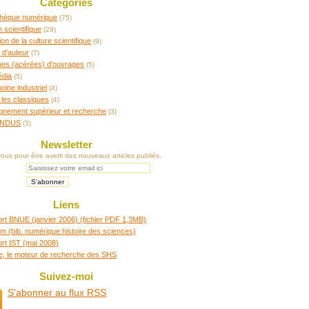
Catégories
othèque numérique
(75)
n scientifique
(29)
ion de la culture scientifique
(9)
 d'auteur
(7)
ques (acérées) d'ouvrages
(5)
édia
(5)
oine industriel
(4)
 les classiques
(4)
gnement supérieur et recherche
(3)
INDUS
(3)
Newsletter
us pour être averti des nouveaux articles publiés.
Liens
rt BNUE (janvier 2006) (fichier PDF 1,3MB)
m (bib. numérique histoire des sciences)
rt IST (mai 2008)
re, le moteur de recherche des SHS
Suivez-moi
S'abonner au flux RSS