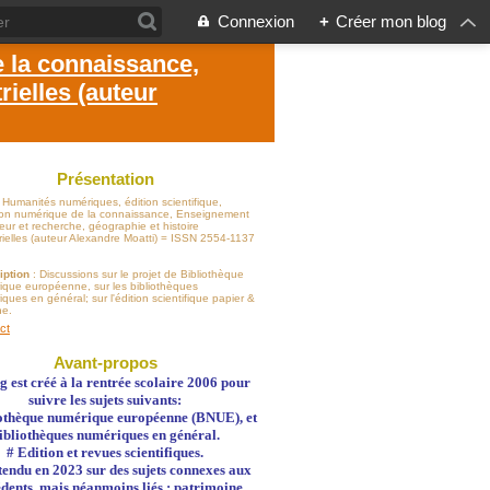
Connexion
+
Créer mon blog
e la connaissance,
ielles (auteur
Présentation
: Humanités numériques, édition scientifique,
sion numérique de la connaissance, Enseignement
eur et recherche, géographie et histoire
rielles (auteur Alexandre Moatti) = ISSN 2554-1137
iption
: Discussions sur le projet de Bibliothèque
ique européenne, sur les bibliothèques
ques en général; sur l'édition scientifique papier &
ne.
ct
Avant-propos
g est créé à la rentrée scolaire 2006 pour
suivre les sujets suivants:
othèque numérique européenne (BNUE), et
ibliothèques numériques en général.
# Edition et revues scientifiques.
 étendu en 2023 sur des sujets connexes aux
dents, mais néanmoins liés : patrimoine