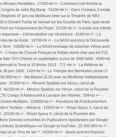
les Mondes Parallèles : 37400<br /> - Comment s’est formée la
origine de notre Big Bang : 74100<br /> - Dans l’Univers, il existe
 - Delphine 47 ans ma Meilleure Amie sur le Tchatche de NRJ
Et si Donald Trump se ravisait sur les Accords de Paris, quel serait
Point sur l’Avancement du Projet : 22100<br /> - Il existe une infinité
e organique – Démonstration par récurrence : 8140<br /> - La
otocole de Kyoto : 18700<br /> - La NASA annonce la Découverte
 la Terre : 52600<br /> - La NASA envisage de coloniser Vénus avec
 /> - L’Avion de Chasse Français le Rafale moins cher que les F22
Le futur TGV Chinois en sustentation à plus de 3000 km/h : 4580<br
percuté la Terre le 15 février 2013 : 772 <br /> - Le Météore de
e 30 juin 1908 : 1420<br /> - Le Triangle des Bermudes cache t il
 : 256.000<br /> - Ma Maison 2L2G avec sa Miniferme Indépendante :
aire : 25300<br /> - Mission Spatiale sur Vénus, calcul de
l : 46100<br /> - Mission Spatiale sur Vénus, calcul de la Poussée
ACTE Camps d’Adolescent à Laroque des Albères : 599<br /> -
 Univers Multiples : 229000<br /> - Procédure de Fonctionnement
ion Tarifaire – Relance : 15800<br /> - Projet Space X, calcul de
l : 25100<br /> - Projet Space X, calcul de la Poussée des
ations Directes converties en Publications Spontanées par Google :
 Articles Scientifiques sur Google et YouTube : 25.000.000<br /> -
mps et un Trou de Ver ? : 44300<br /> - Quels sont les Repères