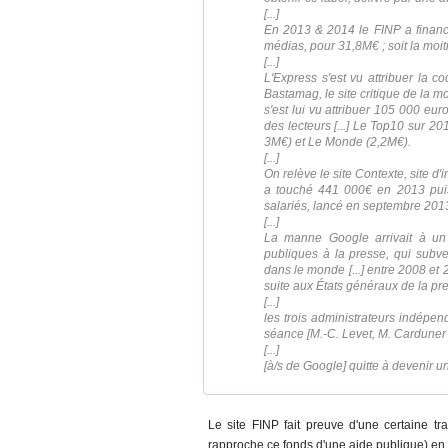
[...]
En 2013 & 2014 le FINP a financ
médias, pour 31,8M€ ; soit la moi
[...]
L'Express s'est vu attribuer la c
Bastamag, le site critique de la m
s'est lui vu attribuer 105 000 euro
des lecteurs [...] Le Top10 sur 2
3M€) et Le Monde (2,2M€).
[...]
On relève le site Contexte, site d
a touché 441 000€ en 2013 puis
salariés, lancé en septembre 2013
[...]
La manne Google arrivait à un
publiques à la presse, qui subve
dans le monde [...] entre 2008 et 
suite aux États généraux de la pr
[...]
les trois administrateurs indépe
séance [M.-C. Levet, M. Carduner
[...]
[à/s de Google] quitte à devenir un
Le site FINP fait preuve d'une certaine t
rapproche ce fonds d'une aide publique) en