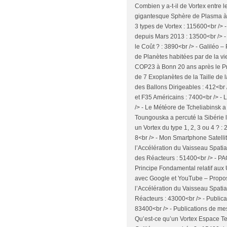
Combien y a-t-il de Vortex entre 
gigantesque Sphère de Plasma à l’
3 types de Vortex : 115600<br />
depuis Mars 2013 : 13500<br /> - 
le Coût ? : 3890<br /> - Galiléo – 
de Planètes habitées par de la vi
COP23 à Bonn 20 ans après le Pr
de 7 Exoplanètes de la Taille de
des Ballons Dirigeables : 412<br
et F35 Américains : 7400<br /> - 
/> - Le Météore de Tcheliabinsk a 
Toungouska a percuté la Sibérie l
un Vortex du type 1, 2, 3 ou 4 ?
8<br /> - Mon Smartphone Satellit
l’Accélération du Vaisseau Spatia
des Réacteurs : 51400<br /> - P
Principe Fondamental relatif aux
avec Google et YouTube – Proposit
l’Accélération du Vaisseau Spatia
Réacteurs : 43000<br /> - Public
83400<br /> - Publications de mes
Qu’est-ce qu’un Vortex Espace Te