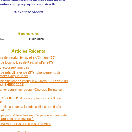
industriel, géographie industrielle.
Alexandre Moatti
Recherche
Articles Récents
s de traction ferroviaire d'Ornans (25)
 de locomotives de Reichshoffen (67)
 retour aux sources
 de rails d'Hayange (57) | changements de
iétaires depuis 1999
e d'activité scientifique A. Moatti (HDR fin 2019
nd. EHESS 2022)
rance contre les robots' (Georges Bernanos,
t GÉO-INDUS de géographie industrielle en
ce
rsalis, une encyclopédie en ligne non datée,
datée ?
ojet pour Polytechnique. L'enjeu déterminant de
herche et de l’université.
Viewer : biais des dates de revues