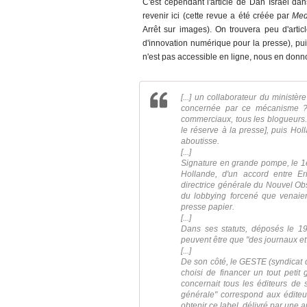
C'est cependant l'article de Dan Israël da
revenir ici (cette revue a été créée par
Med
Arrêt sur images). On trouvera peu d'arti
d'innovation numérique pour la presse), puis
n'est pas accessible en ligne, nous en donno
[...] un collaborateur du ministè
concernée par ce mécanisme ? E
commerciaux, tous les blogueurs. M
le réserve à la presse], puis Ho
aboutisse.
[...]
Signature en grande pompe, le 1er
Hollande, d'un accord entre Er
directrice générale du Nouvel Obs
du lobbying forcené que venaien
presse papier.
[...]
Dans ses statuts, déposés le 1
peuvent être que "des journaux et
[...]
De son côté, le GESTE (syndicat d
choisi de financer un tout petit
concernait tous les éditeurs de se
générale" correspond aux éditeu
obtenir ce label, délivré par une a