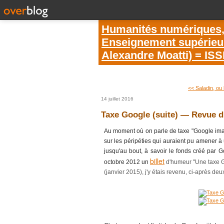
Humanités numériques, é
Enseignement supérieur 
Alexandre Moatti) = IS
<< Saladin, ou l'
14 juillet 2016
Taxe Google (suite) ― Revue d
Au moment où on parle de taxe "Google images"
sur les péripéties qui auraient pu amener 
jusqu'au bout, à savoir le fonds créé par G
billet
octobre 2012 un
d'humeur "Une taxe G
(janvier 2015), j'y étais revenu, ci-après de