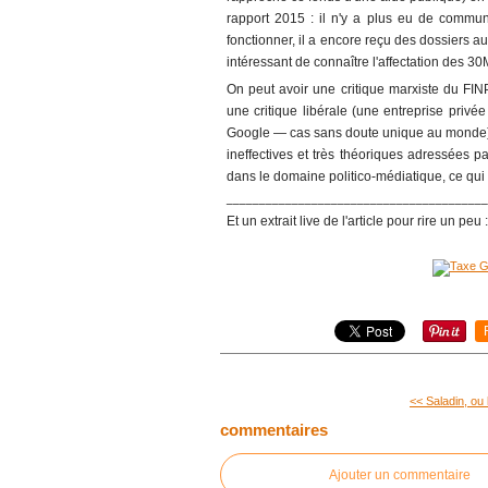
rapport 2015 : il n'y a plus eu de commun
fonctionner, il a encore reçu des dossiers au
intéressant de connaître l'affectation des 30
On peut avoir une critique marxiste du FINP
une critique libérale (une entreprise privé
Google ― cas sans doute unique au monde): 
ineffectives et très théoriques adressées p
dans le domaine politico-médiatique, ce qui
________________________________________
Et un extrait live de l'article pour rire un peu :
<< Saladin, ou l'
commentaires
Ajouter un commentaire