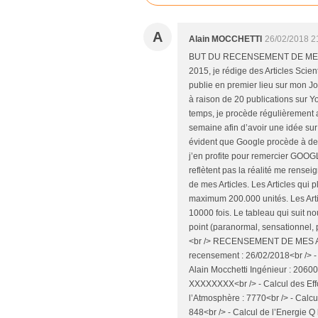
A
Alain MOCCHETTI
26/02/2018 2
BUT DU RECENSEMENT DE MES P
2015, je rédige des Articles Scient
publie en premier lieu sur mon J
à raison de 20 publications sur 
temps, je procède régulièrement
semaine afin d’avoir une idée sur 
évident que Google procède à de
j’en profite pour remercier GOOGLE
reflètent pas la réalité me rens
de mes Articles. Les Articles qui
maximum 200.000 unités. Les Arti
10000 fois. Le tableau qui suit n
point (paranormal, sensationnel,
<br /> RECENSEMENT DE MES A
recensement : 26/02/2018<br /> -
Alain Mocchetti Ingénieur : 2060
XXXXXXXX<br /> - Calcul des Effo
l’Atmosphère : 7770<br /> - Calcu
848<br /> - Calcul de l’Energie Q 