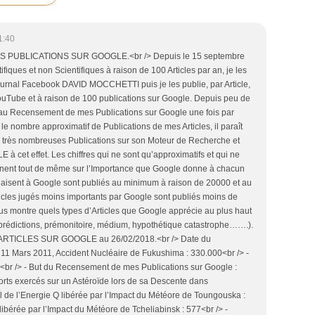
1:40
UBLICATIONS SUR GOOGLE.<br /> Depuis le 15 septembre
ifiques et non Scientifiques à raison de 100 Articles par an, je les
ournal Facebook DAVID MOCCHETTI puis je les publie, par Article,
YouTube et à raison de 100 publications sur Google. Depuis peu de
 au Recensement de mes Publications sur Google une fois par
le nombre approximatif de Publications de mes Articles, il paraît
 très nombreuses Publications sur son Moteur de Recherche et
 à cet effet. Les chiffres qui ne sont qu’approximatifs et qui ne
eignent tout de même sur l’Importance que Google donne à chacun
 plaisent à Google sont publiés au minimum à raison de 20000 et au
cles jugés moins importants par Google sont publiés moins de
ous montre quels types d’Articles que Google apprécie au plus haut
 prédictions, prémonitoire, médium, hypothétique catastrophe…….).
RTICLES SUR GOOGLE au 26/02/2018.<br /> Date du
 11 Mars 2011, Accident Nucléaire de Fukushima : 330.000<br /> -
0<br /> - But du Recensement de mes Publications sur Google :
rts exercés sur un Astéroïde lors de sa Descente dans
l de l’Energie Q libérée par l’Impact du Météore de Toungouska :
libérée par l’Impact du Météore de Tcheliabinsk : 577<br /> -