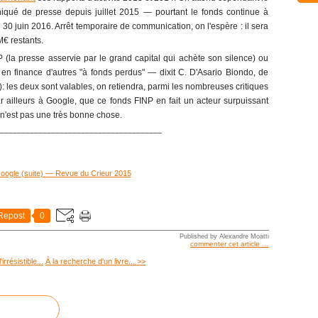
iqué de presse depuis juillet 2015 ― pourtant le fonds continue à
 30 juin 2016. Arrêt temporaire de communication, on l'espère : il sera
M€ restants.
 (la presse asservie par le grand capital qui achète son silence) ou
e en finance d'autres "à fonds perdus" ― dixit C. D'Asario Biondo, de
les deux sont valables, on retiendra, parmi les nombreuses critiques
ar ailleurs à Google, que ce fonds FINP en fait un acteur surpuissant
 n'est pas une très bonne chose.
______________________________________
Repost
0
Published by Alexandre Moatti
commenter cet article
…
irrésistible...
À la recherche d'un livre... >>