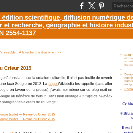
dition scientifique, diffusion numérique d
et recherche, géographie et histoire industr
SN 2554-1137
irrésistible...
À la recherche d'un livre... >>
Blog
diffu
supéri
indust
u Crieur 2015
Descr
 dans la loi sur la création culturelle, il n'est pas inutile de revenir
numér
numéri
page
à une taxe Google en 2012. La
Wikipédia les rappelle (sans aller
en lig
Conta
oogle en faveur de la presse); j'avais moi-même sur ce blog écrit en
oogle au bénéfice de tous !". Dans mon ouvrage
Au Pays de Numérix
ux paragraphes extraits de l'ouvrage :
Ce blo
# Bibli
b
Il est
précé