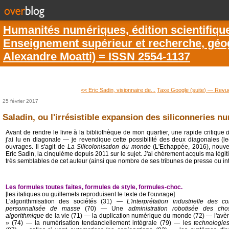
Humanités numériques, édition scientifiqu
Enseignement supérieur et recherche, géogr
Alexandre Moatti) = ISSN 2554-1137
<< Eric Sadin, visionnaire de...
Taxe Google (suite) ― Revue
25 février 2017
Saladin, ou l'irrésistible expansion des siliconneries n
Avant de rendre le livre à la bibliothèque de mon quartier, une rapide critique
j'ai lu en diagonale ― je revendique cette possibilité des deux diagonales (le
ouvrages. Il s'agit de
La Silicolonisation du monde
(L'Echappée, 2016), nouve
Eric Sadin, la cinquième depuis 2011 sur le sujet. J'ai chèrement acquis ma légiti
très semblables de cet auteur (ainsi que nombre de ses tribunes de presse ou in
Les formules toutes faites, formules de style, formules-choc.
[les italiques ou guillemets reproduisent le texte de l'ouvrage]
L'algorithmisation des sociétés (31) ―
L'interprétation industrielle des c
personnalisée de masse
(70) ― Une
administration robotisée des cho
algorithmique
de la vie (71) ― la duplication numérique du monde (72) ― l'avèn
» (74) ― la numérisation tendanciellement intégrale (79) ― les
technologies