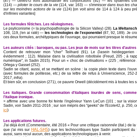
(87) ― celles-ci vont
automatiser les conjonctions
(92) ― les systèmes d'
e
(114) ―
piloter le cours de la vie
(114, var. 163) ― s'immiscer
dans tous les cha
sur les moindres actions de la vie
(124) [on voit ainsi de 114 à 124 à peu p
d'infinies variantes]
Les formules fétiches. Les néologismes.
Le psyliconisme (= la psychopathologie de la Silicon Valley) (28).
La
Weltansc
108, 119, j'en ai raté) ―
les technologies de l'exponentiel
(87, 92, 189). Je cro
ces deux formules, archétypiques de l'ouvrage, qui pourraient presque le résumer
Les auteurs cités : baroques, ou pas. Les jeux de mots sur les titres d'autres
Content de retrouver mon "cher" Teilhard (91). Le
Dasein
heideggerien (
évidemment ; 112). Malaise dans la civilisation robotisée (Freud, 205 ; à rap
numérique", in Sadin 2015). Pour un « choc de civilisations » (225 ; référence
Ortega y Gasset (252).
Sadin se citant, aussi, et se mettant en scène : la copie plein texte dans l'ou
(avec formules de politesse, etc.) de sa lettre de refus à Universcience, 252-2
2017,
infra
).
Et bien sûr, en conclusion (271), ce pauvre Orwell (décidément mis à toutes les 
Les italiques. Grande consommation d'italiques
lourdes de sens
, comme 
l'italique ironique.
> affirme avec une bonne foi feinte l'
ingénieur
Yann LeCun (101 ; sur la vision
Sadin, voir Sadin 2011-2016 ; sur son mépris des "geeks" de l'Ecole42, p. 250, ce
ici
)
Les applications futures.
J'ai déjà écrit (
Commentaire
, été 2016 « Pour une critique
raisonnée
(ital.) de l
HAL-SHS
que j'ai mis sur
) que les technocritiques type Sadin participent du
aussi, sans recul aucun, des applications technologiques à venir.