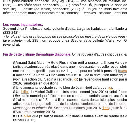
> Le porte-biberon connecté BabyGigl (104) ― vos biberons ou maillots de
(236) ― les téléviseurs connectés (237 ; problème, là, puisqu'ils le sont 
satellite) ― lentille (de vision) connectée (238 ; là, un jeu de mots involontai
développement dans les laboratoires siliconiens" ―
lentilles
...
silicone
... c'est b
Les voeux incantatoires.
Souvent chez l'intellectuel cette volonté d'agir... Là ça se traduit par la brillant
(233-242).
> le refus simple et catégorique de ces protocoles de mesure de la vie que vous
faire acheter
(ital. 235 ; on retrouve chez Stiegler cette velléité "d'aller voir
reviendra).
Fin de cette critique thématique diagonale
. On retrouvera d'autres critiques ci-a
#
Arnaud Saint-Martin, « Gold Flush : d’un prêt-à-penser la Silicon Valley 
(article académique très étayé dans une intéressante nouvelle revue, ple
cairn
encore un peu gentil et pas assez diagonal pour ce "prêt-à-penser") (
#
Xavier de La Porte, « Eric Sadin est-il le BHL de la révolution numérique 
ici
(voir la réaction d'E. Sadin à cet article,
) [je revendique haut et fort par 
2016, l'analogie en question]
ici
#
Une amusante pochade sur le blog de Jean-Noël Lafargue,
.
billet
#
Un
de Michel Guillou qui très précocement (nov. 2014) s'était éton
Libé
sur le numérique à l'école (en en comparant certains accents/excès 
#
J'ai moi-même cité Sadin à titre d'exemple dans des articles plus construi
article
Les langages critiques de la science contemporaine et de l’Internet",
"
lien
Mensonges et Vérités
, éd. Sciences Humaines, juin 2016 (
) (suite à i
d'Auxerre, novembre 2015).
billet
#
Et le
que j'ai fait ce même jour, dans la foulée avant de rendre les 
l'auteur (2013).