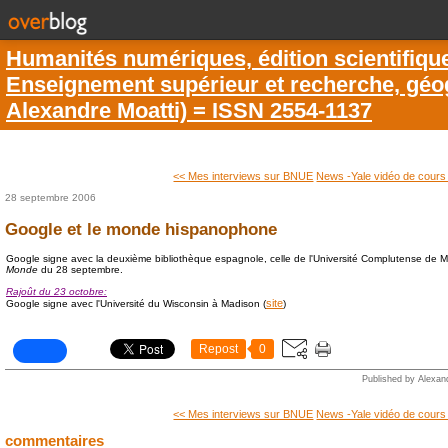
Humanités numériques, édition scientifiqu
Enseignement supérieur et recherche, géogr
Alexandre Moatti) = ISSN 2554-1137
<< Mes interviews sur BNUE
News -Yale vidéo de cours
28 septembre 2006
Google et le monde hispanophone
Google signe avec la deuxième bibliothèque espagnole, celle de l'Université Complutense de 
Monde
du 28 septembre.
Rajoût du 23 octobre:
site
Google signe avec l'Université du Wisconsin à Madison (
)
Repost
0
Published by Alexan
<< Mes interviews sur BNUE
News -Yale vidéo de cours
commentaires