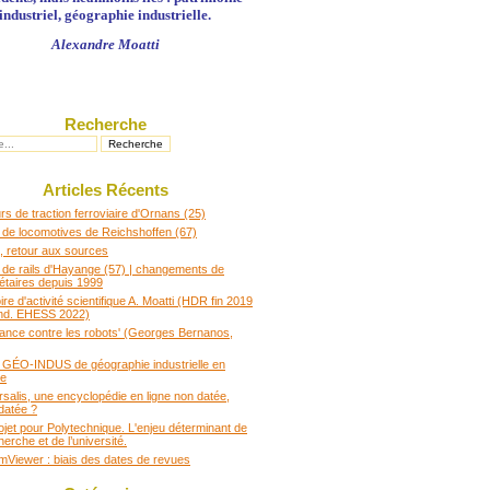
industriel, géographie industrielle.
Alexandre Moatti
Recherche
Articles Récents
s de traction ferroviaire d'Ornans (25)
 de locomotives de Reichshoffen (67)
 retour aux sources
 de rails d'Hayange (57) | changements de
iétaires depuis 1999
e d'activité scientifique A. Moatti (HDR fin 2019
nd. EHESS 2022)
rance contre les robots' (Georges Bernanos,
t GÉO-INDUS de géographie industrielle en
ce
rsalis, une encyclopédie en ligne non datée,
datée ?
ojet pour Polytechnique. L'enjeu déterminant de
herche et de l’université.
Viewer : biais des dates de revues