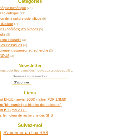
Catégories
othèque numérique
(75)
n scientifique
(29)
ion de la culture scientifique
(9)
 d'auteur
(7)
ques (acérées) d'ouvrages
(5)
édia
(5)
oine industriel
(4)
 les classiques
(4)
gnement supérieur et recherche
(3)
INDUS
(3)
Newsletter
us pour être averti des nouveaux articles publiés.
Liens
rt BNUE (janvier 2006) (fichier PDF 1,3MB)
m (bib. numérique histoire des sciences)
rt IST (mai 2008)
re, le moteur de recherche des SHS
Suivez-moi
S'abonner au flux RSS