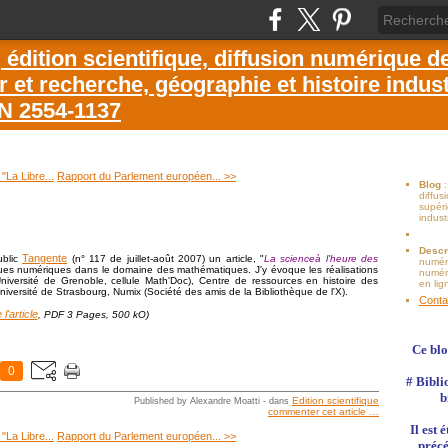
dition scientifique, diffusion numérique d
et recherche, géographie et histoire industr
SN 2554-1137
"La Libre...
Rapport du Parlement européen... >>
Blog
diffu
supéri
indust
Descr
Tangente
ublic
(n° 117 de juillet-août 2007) un article, "
La scienceà l'heure des
numér
ques numériques dans le domaine des mathématiques. J'y évoque les réalisations
numéri
versité de Grenoble, cellule Math'Doc), Centre de ressources en histoire des
en lig
iversité de Strasbourg, Numix (Société des amis de la Bibliothèque de l'X).
Conta
e l'article
, PDF 3 Pages, 500 kO)
Ce blo
0
# Bibli
b
Edition scientifique
Published by Alexandre Moatti
-
dans
commenter cet article
…
Il est
"La Libre...
Rapport du Parlement européen... >>
précé