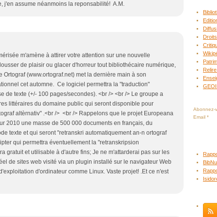
, j'en assume néanmoins la reponsabilité! A.M.
Bibli
Editio
Diffus
Droits
Criti
Wikip
numérisée m'amène à attirer votre attention sur une nouvelle
Patrim
ousser de plaisir ou glacer d'horreur tout bibliothécaire numérique,
Relire
pe Ortograf (www.ortograf.net) met la dernière main à son
Ensei
ationnel cet automne. Ce logiciel permettra la "traduction"
GEO
e de texte (+/- 100 pages/secondes). <br /> <br /> Le groupe a
es littéraires du domaine public qui seront disponible pour
Abonnez-vo
ograf altèrnativ" .<br /> <br /> Rappelons que le projet Europeana
Email
pour 2010 une masse de 500 000 documents en français, du
e texte et qui seront "retranskri automatiquement an-n ortograf
ripter qui permettra éventuellement la "retranskripsion
a gratuit et utilisable à d'autre fins; Je ne m'attarderai pas sur les
Rappo
éel de sites web visité via un plugin installé sur le navigateur Web
BibNu
Rappo
d'exploitation d'ordinateur comme Linux. Vaste projet! .Et ce n'est
Isido