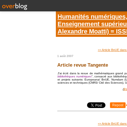
Humanités numériques, é
Enseignement supérieur 
Alexandre Moatti) = IS
<< Article BnUE dans 
1 août 2007
Article revue Tangente
J'ai écrit dans la revue de mathématiques grand p
bibliothèques numériques
", consacré aux bibliothè
et projets suivants: Europeana/ BnUE, Numdam (Uni
sciences et techniques (CNRS/ Cité des Sciences), Un
lir
(
Repost
<< Article BnUE dans 