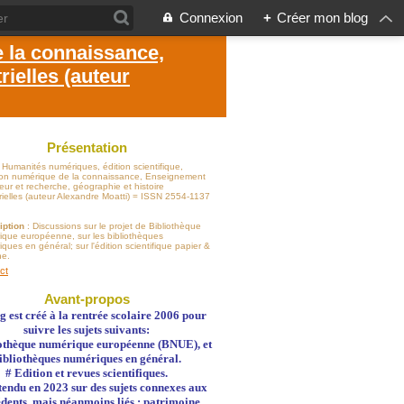
Connexion
+
Créer mon blog
e la connaissance,
ielles (auteur
Présentation
: Humanités numériques, édition scientifique,
sion numérique de la connaissance, Enseignement
eur et recherche, géographie et histoire
rielles (auteur Alexandre Moatti) = ISSN 2554-1137
iption
: Discussions sur le projet de Bibliothèque
ique européenne, sur les bibliothèques
ques en général; sur l'édition scientifique papier &
ne.
ct
Avant-propos
g est créé à la rentrée scolaire 2006 pour
suivre les sujets suivants:
othèque numérique européenne (BNUE), et
ibliothèques numériques en général.
# Edition et revues scientifiques.
 étendu en 2023 sur des sujets connexes aux
dents, mais néanmoins liés : patrimoine