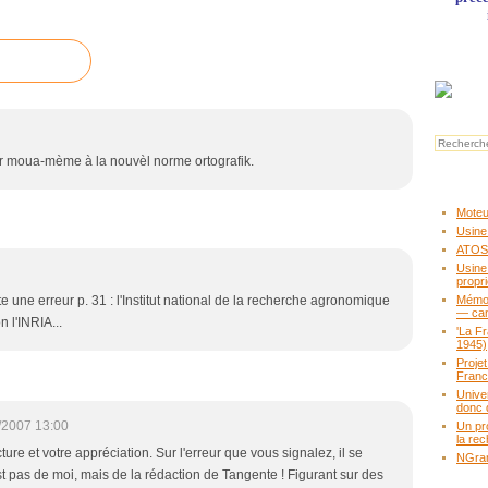
adèr moua-mème à la nouvèl norme ortografik.
Moteur
Usine
ATOS,
Usine
propr
ste une erreur p. 31 : l'Institut national de la recherche agronomique
Mémoir
— ca
 l'INRIA...
'La F
1945)
Proje
Fran
Unive
donc 
/2007 13:00
Un pr
la rec
ture et votre appréciation. Sur l'erreur que vous signalez, il se
NGram
st pas de moi, mais de la rédaction de Tangente ! Figurant sur des