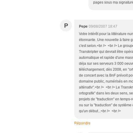
pages sous ma signature
P
Pepe
09/08/2007 18:47
Votre intérêt pour la littérature 
étonnante. Une nouvelle à faire gl
c'est selon.<br /> <br /> Le grou
Transkripter qui devrait être opér
automatique et rapide d'une mass
déja sur ses serveurs 3 000 oeuvr
téléchargement, dès 2008, en "ort
de concert avec la BnF prévoit 
domaine public, numérisés en mod
altènativ".<br /> <br /> Le Transk
ortografik" dans les deux sens, ser
projets de "traduction" en temps-r
ou sur la "traduction" de système 
qu'un début...<br /> <br />
Répondre