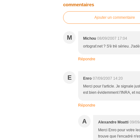
commentaires
Ajouter un commentaire
M
Michou
08/09/2007 17:04
ortograf.net ? S'è trè sérieu. J'
Répondre
E
Enro
07/09/2007 14:20
Merci pour l'article. Je signale ju
est bien évidemment l'INRA, et non
Répondre
A
Alexandre Moatti
09/09
Merci Enro pour votre lec
trouve que l'encadré n'e