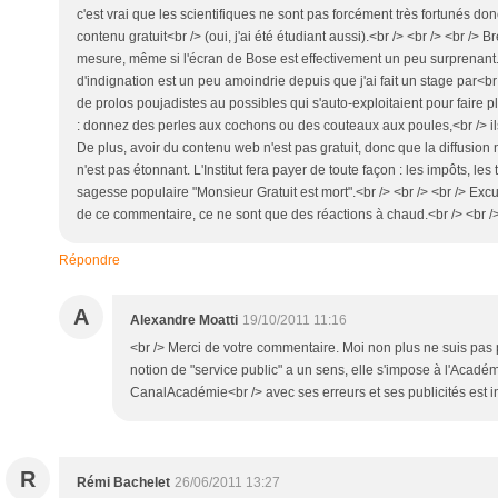
c'est vrai que les scientifiques ne sont pas forcément très fortunés d
contenu gratuit<br /> (oui, j'ai été étudiant aussi).<br /> <br /> <br /> 
mesure, même si l'écran de Bose est effectivement un peu surprenant.
d'indignation est un peu amoindrie depuis que j'ai fait un stage par<br
de prolos poujadistes au possibles qui s'auto-exploitaient pour faire pla
: donnez des perles aux cochons ou des couteaux aux poules,<br /> ils 
De plus, avoir du contenu web n'est pas gratuit, donc que la diffusion 
n'est pas étonnant. L'Institut fera payer de toute façon : les impôts, les
sagesse populaire "Monsieur Gratuit est mort".<br /> <br /> <br /> Ex
de ce commentaire, ce ne sont que des réactions à chaud.<br /> <br /> 
Répondre
A
Alexandre Moatti
19/10/2011 11:16
<br /> Merci de votre commentaire. Moi non plus ne suis pas pou
notion de "service public" a un sens, elle s'impose à l'Académ
CanalAcadémie<br /> avec ses erreurs et ses publicités est in
R
Rémi Bachelet
26/06/2011 13:27