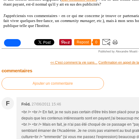
étant payant, est-il normal qu'il y ait en sus des publicités?
J'apprécierais vos commentaires - en ce qui me concerne je trouve ce partenari
fait vivre quelques free-lance, un
community manager,
etc.), mais à mon sens ho
publique telle que l'Institut.
Repost
0
Published by Alexandre Moatti
<< C'est comment la vie sans...
Confirmation en appel de la
commentaires
Ajouter un commentaire
F
Fréd.
27/06/2011 15:46
<br /> <br /> En fait, je ne suis pas certain d'être très bien placé pour 
depuis que les contenus intéressants sont en payant j'ai beaucoup moi
<br /> <br /> Mais en fait, je n'ai pas été choqué de ce passage en "p
semblant émaner de l'Académie. Je ne crois pas vraiment au tout gratu
culture<br /> "emmerde" (si vous me passez l'expression) beaucoup de