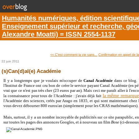
Humanités numériques, édition scientifiqu
Enseignement supérieur et recherche, géogr
Alexandre Moatti) = ISSN 2554-1137
<< C'est comment la vie sans...
Confirmation en appel de la
22 juin 2011
(s)Can(d)al(e) Académie
Il y a longtemps que je voulais m'occuper de
Canal Académie
dans ce blog. 
l'Institut de France ont cru bon de créer le service payant Canal Académie (en pério
vrai que ce n'est pas très cher (23 euros par an). Mais ceci me paraît aller à l'enc
la même remarqu
la connaissance pour tous de l'Académie : j'avais déjà fait
l'Académie des sciences, créés par Arago en 1835, et qui sont maintenant chez l
vous devez débourser 800 euros/an (simplement pour les CRAS mathématiques).
Mais, surtout, il y a un nombre incroyable de publicités sur ce site parapublic, e
sur toutes les pages des annonces Googles, et à nouveau un film
Bose
(ci-dessous