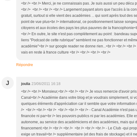
<br /> <br /> Merci, je ne connaissais pas. Je suis aussi un peu décu 
<br /> <br /> <br /> <br /> Largement payant alors que l'accès à la con
gratuit, surtout si elle vient des académies ... qui sont après tout des
point de vue plus<br /> international, ce positionnement laisse song
citoyens et aux écoles des pays les plus pauvres de la francophonie<br 
<br /> En outre, le site n'est pas complétement au point : bandeau supé
liens "Podcast de cette rubrique" semblent ne pas fonctionner et mê
académie"<br /> sur google reader ne donne rien...<br /> <br /> <br /> <
vais en reste à france culture <br /> <br /> <br /> <br />
Répondre
J
joulia
23/06/2011 16:18
<br /> <br /> Monsieur,<br /> <br /> <br /> Je vous remercie d'avoir pr
Canal<br /> Académie dans votre blog et je voudrais simplement, si v
quelques éléments d'appréciation car il semble que votre information n
/> <br /> <br /> <br /> <br /> <br /> <br /> - Canal Académie n'est pas 
financée ni par<br /> les pouvoirs publics ni par les académies. Elle e
autonome, au service des académiciens et des académies, mais qui d
financement.<br /> <br /> <br /> <br /> <br /> <br /> - Le Club -qui pr
exige un travail<br /> supplémentaire (et des frais de stockage) et il 