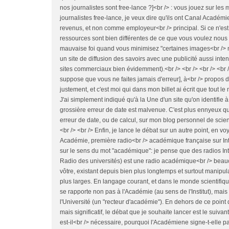
nos journalistes sont free-lance ?]<br /> : vous jouez sur les
journalistes free-lance, je veux dire qu'ils ont Canal Acad
revenus, et non comme employeur<br /> principal. Si ce n'est 
ressources sont bien différentes de ce que vous voulez nous d
mauvaise foi quand vous minimisez "certaines images<br /> m
un site de diffusion des savoirs avec une publicité aussi inte
sites commerciaux bien évidemment).<br /> <br /> <br /> <br /> 
suppose que vous ne faites jamais d'erreur], à<br /> propos de
justement, et c'est moi qui dans mon billet ai écrit que tout l
J'ai simplement indiqué qu'à la Une d'un site qu'on identifie à
grossière erreur de date est malvenue. C'est plus ennyeux qu
erreur de date, ou de calcul, sur mon blog personnel de scienc
<br /> <br /> Enfin, je lance le débat sur un autre point, en v
Académie, première radio<br /> académique française sur In
sur le sens du mot "académique": je pense que des radios I
Radio des universités) est une radio académique<br /> beau
vôtre, existant depuis bien plus longtemps et surtout manip
plus larges. En langage courant, et dans le monde scientifiqu
se rapporte non pas à l'Académie (au sens de l'Institut), mais 
l'Université (un "recteur d'académie"). En dehors de ce poin
mais significatif, le débat que je souhaite lancer est le suiv
est-il<br /> nécessaire, pourquoi l'Académiene signe-t-elle 