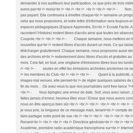
demander à nos auditeurs leur participation, ce que près de trois millie
euros par<br /> mois)<br /> <br /> <br /> <br /> <br /> <br /> - No
pas payant. Elle continuera à émettre chaque<br /> semaine un progr
celui qui nous proposions, et notre lettre d'information sera toujours 
espaces pédagogiques (Espace Apprendre, En<br /> Ecoute Facile, 
racontent l’Histoire) restent libres d'accès ainsi que toutes les séanc
Coupole.<br /> <br /> <br /> - Chaque semaine, nous mettons en li
nouvelles qui<br /> restent libres d'accès durant un mois. Ce qui lais
télécharger gratuitement. Chaque semaine, nous proposons aussi des r
des archives et<br /> redeviennent donc libres d'accès et gratuites a
mois. Cela fait, en tout, une vingtaine d'émissions libres tous les lundis
/> <br /> - seules en effet les émissions archivées anciennes ne s
/> les membres du Club.<br /> <br /> <br /> - Quant à la publicité, 
images mal venues, elle permet<br /> de régler quelques salaires de j
fin du mois… Où avez-vous lu que nos journalistes sont free-lance ?<br 
<br /> - Vous épinglez une erreur de date. Soit, vous avez raison.
faites jamais d’erreur, heureux êtes vous ! Erreur que nous avons co
nous en être aperçus bien sûr.<br /> <br /> <br /> <br /> <br /> <br /> 
je vous prie, la longueur de ce message mais, tenant<br /> compte de 
faire partager notre point de vue.<br /> <br /> <br /> <br /> <br /> <br 
Renard<br /> <br /> <br /> <br /> Directrice générale<br /> <br /> <br />
Académie, première radio académique francophone sur<br /> Internet<b