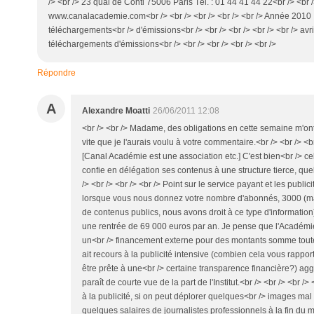
/> <br /> 23 quai de Conti 75006 Paris Tél. : 01 44 41 44 22<br /> <br />
www.canalacademie.com<br /> <br /> <br /> <br /> <br /> Année 2010 
téléchargements<br /> d'émissions<br /> <br /> <br /> <br /> <br /> avr
téléchargements d'émissions<br /> <br /> <br /> <br /> <br />
Répondre
A
Alexandre Moatti
26/06/2011 12:08
<br /> <br /> Madame, des obligations en cette semaine m'o
vite que je l'aurais voulu à votre commentaire.<br /> <br /> <br 
[Canal Académie est une association etc.] C'est bien<br /> cela
confie en délégation ses contenus à une structure tierce, quell
/> <br /> <br /> <br /> Point sur le service payant et les public
lorsque vous nous donnez votre nombre d'abonnés, 3000 (mai
de contenus publics, nous avons droit à ce type d'information).
une rentrée de 69 000 euros par an. Je pense que l'Académie
un<br /> financement externe pour des montants somme toute 
ait recours à la publicité intensive (combien cela vous rappo
être prête à une<br /> certaine transparence financière?) agg
paraît de courte vue de la part de l'Institut.<br /> <br /> <br />
à la publicité, si on peut déplorer quelques<br /> images mal
quelques salaires de journalistes professionnels à la fin d