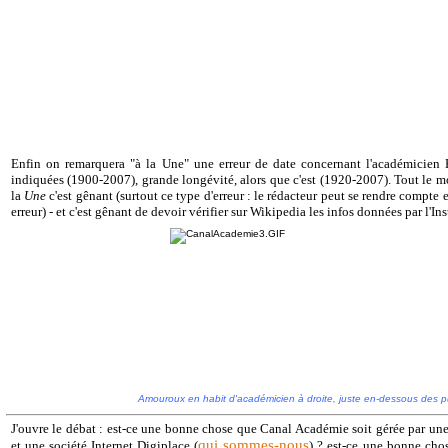
Enfin on remarquera "à la Une" une erreur de date concernant l'académicien
indiquées (1900-2007), grande longévité, alors que c'est (1920-2007). Tout le mo
la
Une
c'est gênant (surtout ce type d'erreur : le rédacteur peut se rendre compte 
erreur) - et c'est gênant de devoir vérifier sur Wikipedia les infos données par l'Inst
Amouroux en habit d'académicien à droite, juste en-dessous des 
J'ouvre le débat : est-ce une bonne chose que Canal Académie soit gérée par une
qui sommes-nous
et une société Internet Digiplace (
) ? est-ce une bonne chos