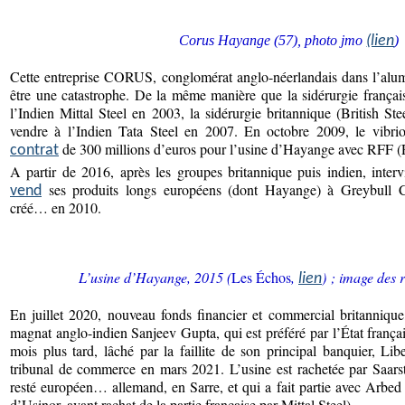
Corus Hayange (57), photo jmo
)
(lien
Cette entreprise CORUS, conglomérat anglo-néerlandais dans l’alumin
être une catastrophe. De la même manière que la sidérurgie frança
l’Indien Mittal Steel en 2003, la sidérurgie britannique (British 
vendre à l’Indien Tata Steel en 2007. En octobre 2009, le vib
de 300 millions d’euros pour l’usine d’Hayange avec RFF (R
contrat
A partir de 2016, après les groupes britannique puis indien, interv
ses produits longs européens (dont Hayange) à Greybull C
vend
créé… en 2010.
L’usine d’Hayange, 2015 (
Les Échos
,
) ; image des r
lien
En juillet 2020, nouveau fonds financier et commercial britannique,
magnat anglo-indien Sanjeev Gupta, qui est préféré par l’État françai
mois plus tard, lâché par la faillite de son principal banquier, Li
tribunal de commerce en mars 2021. L’usine est rachetée par Saars
resté européen… allemand, en Sarre, et qui a fait partie avec Arbed
d’Usinor, avant rachat de la partie française par Mittal Steel).