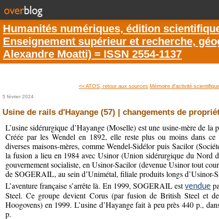
Humanités numériques, édition scientifiqu
Enseignement supérieur et recherche, géogr
Alexandre Moatti) = ISSN 2554-1137
<< ATOS, retour aux sources
Mémoire d'activité scientifique
5 février 2024
Usine de rails d'Hayange (57) | changements de proprié
L’usine sidérurgique d’Hayange (Moselle) est une usine-mère de la p
Créée par les Wendel en 1892, elle reste plus ou moins dans ce mé
diverses maisons-mères, comme Wendel-Sidélor puis Sacilor (Sociétés
la fusion a lieu en 1984 avec Usinor (Union sidérurgique du Nord de
gouvernement socialiste, en Usinor-Sacilor (devenue Usinor tout cour
de SOGERAIL, au sein d’Unimétal, filiale produits longs d’Usinor-Sa
L’aventure française s’arrête là. En 1999, SOGERAIL est
pa
vendue
Steel. Ce groupe devient Corus (par fusion de British Steel et de
Hoogovens) en 1999. L’usine d’Hayange fait à peu près 440 p., da
p.