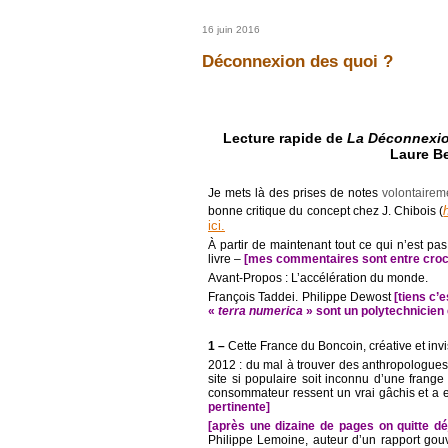
16 juin 2016
Déconnexion des quoi ?
Lecture rapide de
La Déconnexion
Laure Be
Je mets là des prises de notes
volontaire
bonne critique du concept chez J. Chibois (
ici.
À partir de maintenant tout ce qui n’est pa
livre –
[mes commentaires sont entre croch
Avant-Propos : L’accélération du monde.
François Taddei. Philippe Dewost
[tiens c’
«
terra numerica
» sont un polytechnicien 
1 –
Cette France du Boncoin, créative et invi
2012 : du mal à trouver des anthropologues 
site si populaire soit inconnu d’une frange
consommateur ressent un vrai gâchis et a
pertinente]
[après une dizaine de pages on quitte déj
Philippe Lemoine, auteur d’un rapport gou