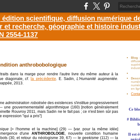
dition scientifique, diffusion numérique d
et recherche, géographie et histoire industr
SN 2554-1137
Blog
diffu
condition anthrobobologique
supéri
indust
raits dans la marge pour rendre l'autre livre du même auteur à la
la précédente
ique diagonale,
cf
.
. E. Sadin,
L'Humanité augmentée.
Descr
numér
chappée, 2013.
numéri
en lig
Conta
 Une
administration robotisée
des existences s'institue progressivement
) ― une
gouvernementalité algorithmique
(160) [notion généralement
Ce blo
ette Rouvroy 2011, mais Sadin ne le fait pas ; ce n'est bien sûr pas
e expression "qui a pris"]
# Bibli
b
nique
[= l'homme et la machine] (29) ― [var. pour la même idée]
'émergence d'une
ANTHROBOLOGIE
, nouvelle condition humaine
Il est
bots (30, et retour du néologisme 39, 67) ― le
geekisme
(112) ― la
précé