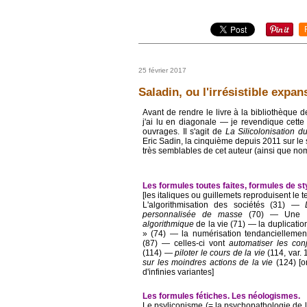
25 février 2017
Saladin, ou l'irrésistible expa
Avant de rendre le livre à la bibliothèque 
j'ai lu en diagonale ― je revendique cette 
ouvrages. Il s'agit de
La Silicolonisation 
Eric Sadin, la cinquième depuis 2011 sur le s
très semblables de cet auteur (ainsi que no
Les formules toutes faites, formules de st
[les italiques ou guillemets reproduisent le t
L'algorithmisation des sociétés (31) ―
personnalisée de masse
(70) ― Une
algorithmique
de la vie (71) ― la duplicati
» (74) ― la numérisation tendanciellemen
(87) ― celles-ci vont
automatiser les con
(114) ―
piloter le cours de la vie
(114, var.
sur les moindres actions de la vie
(124) [o
d'infinies variantes]
Les formules fétiches. Les néologismes.
Le psyliconisme (= la psychopathologie de la