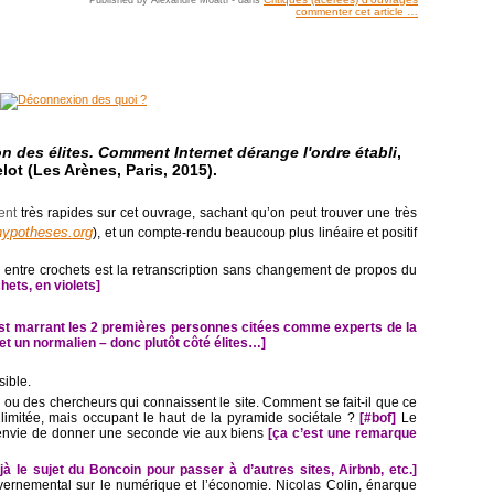
commenter cet article
…
 des élites. Comment Internet dérange l'ordre établi
,
lot (Les Arènes, Paris, 2015).
ment
très rapides sur cet ouvrage, sachant qu’on peut trouver une très
hypotheses.org
), et un compte-rendu beaucoup plus linéaire et positif
s entre crochets est la retranscription sans changement de propos du
ets, en violets]
est marrant les 2 premières personnes citées comme experts de la
et un normalien – donc plutôt côté élites…]
sible.
ou des chercheurs qui connaissent le site. Comment se fait-il que ce
 limitée, mais occupant le haut de la pyramide sociétale ?
[#bof]
Le
 envie de donner une seconde vie aux biens
[ça c’est une remarque
à le sujet du Boncoin pour passer à d’autres sites, Airbnb, etc.]
vernemental sur le numérique et l’économie. Nicolas Colin, énarque