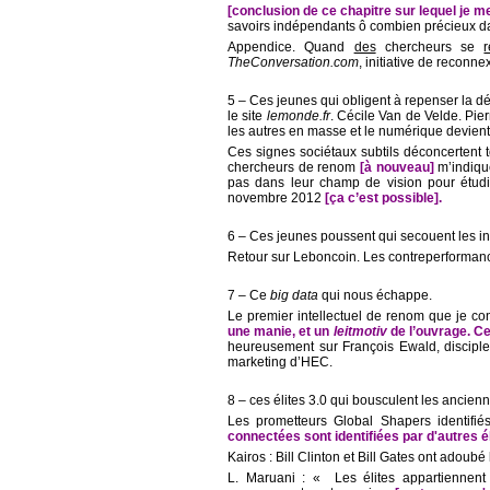
[conclusion de ce chapitre sur lequel je m
savoirs indépendants ô combien précieux dans 
Appendice. Quand
des
chercheurs se
r
TheConversation.com
, initiative de reconne
5 – Ces jeunes qui obligent à repenser la d
le site
lemonde.fr
. Cécile Van de Velde. Pie
les autres en masse et le numérique devient
Ces signes sociétaux subtils déconcertent to
chercheurs de renom
[à nouveau]
m’indiqu
pas dans leur champ de vision pour étudi
novembre 2012
[ça c’est possible].
6 – Ces jeunes poussent qui secouent les ins
Retour sur Leboncoin. Les contreperformanc
7 – Ce
big data
qui nous échappe.
Le premier intellectuel de renom que je co
une manie, et un
leitmotiv
de l’ouvrage. Cec
heureusement sur François Ewald, discipl
marketing d’HEC.
8 – ces élites 3.0 qui bousculent les ancienn
Les prometteurs Global Shapers identif
connectées sont identifiées par d'autres é
Kairos : Bill Clinton et Bill Gates ont adou
L. Maruani : « Les élites appartiennent 