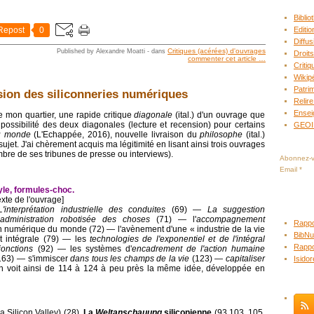
Bibli
Repost
0
Editio
Diffus
Critiques (acérées) d'ouvrages
Published by Alexandre Moatti
-
dans
Droits
commenter cet article
…
Criti
Wikip
Patrim
nsion des siliconneries numériques
Relire
Ensei
de mon quartier, une rapide critique
diagonale
(ital.) d'un ouvrage que
possibilité des deux diagonales (lecture et recension) pour certains
GEO
du monde
(L'Echappée, 2016), nouvelle livraison du
philosophe
(ital.)
ujet. J'ai chèrement acquis ma légitimité en lisant ainsi trois ouvrages
mbre de ses tribunes de presse ou interviews).
Abonnez-vo
Email
yle, formules-choc.
exte de l'ouvrage]
L'interprétation industrielle des conduites
(69) ―
La suggestion
administration robotisée des choses
(71) ― l'
accompagnement
Rappo
on numérique du monde (72) ― l'avènement d'une « industrie de la vie
BibNu
t intégrale (79) ― les
technologies de l'exponentiel et de l'intégral
Rappo
jonctions
(92) ― les systèmes d'
encadrement de l'action humaine
 163) ― s'immiscer
dans tous les champs de la vie
(123) ―
capitaliser
Isido
n voit ainsi de 114 à 124 à peu près la même idée, développée en
 Silicon Valley) (28).
La
Weltanschauung
siliconienne
(93,103, 105,