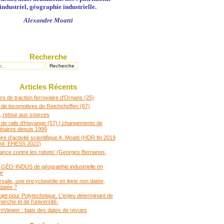
industriel, géographie industrielle.
Alexandre Moatti
Recherche
Articles Récents
s de traction ferroviaire d'Ornans (25)
 de locomotives de Reichshoffen (67)
 retour aux sources
 de rails d'Hayange (57) | changements de
iétaires depuis 1999
e d'activité scientifique A. Moatti (HDR fin 2019
nd. EHESS 2022)
rance contre les robots' (Georges Bernanos,
t GÉO-INDUS de géographie industrielle en
ce
rsalis, une encyclopédie en ligne non datée,
datée ?
ojet pour Polytechnique. L'enjeu déterminant de
herche et de l’université.
Viewer : biais des dates de revues