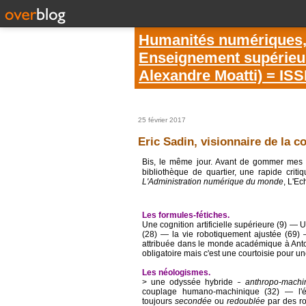
Humanités numériques, é
Enseignement supérieur 
Alexandre Moatti) = IS
25 février 2017
Eric Sadin, visionnaire de la 
Bis, le même jour. Avant de gommer mes t
bibliothèque de quartier, une rapide crit
L'Administration numérique du monde
, L'E
Les formules-fétiches.
Une cognition artificielle supérieure (9) ―
(28) ― la vie robotiquement ajustée (69
attribuée dans le monde académique à Antoin
obligatoire mais c'est une courtoisie pour un
Les néologismes.
> une odyssée hybride
anthropo-machi
–
couplage humano-machinique (32) ― l
toujours
secondée
ou
redoublée
par des ro