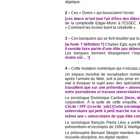
atypique.
2 –
Ces « Doers » qui bousculent l’école.
[ces
doers
m’ont tout l’air d’être des élit
de la complexité Edgar-Morin à l’ESSEC. 
« Comment les écoles tuent la créativité ».
3 –
Ces banquiers qui se font doubler par la
[la foule ? définition ?]
Charles Egly, pure il
il semble faire partie d'une élite pas déb
Les banques donnent étrangement l’imp
moins sûr… !]
4 –
Cette mutation numérique qui n’est pas
Un espace mondial de socialisation numér
après l’arrivée du Web, soit si peu prise e
mal à évoquer le sujet avec des spéciali
travaillent que sur une prétendue « absen
entre journalisme et travaux universitaire
Le sociologue Dominique Cardon
[tiens, 
corporation. À la suite de cette enquête,
Cécile ! #FF @cecile_vdv] [Cette sociolo
universitaire qui petit à petit marche sur s
même une « universitaire de type élite co
Le sociologue français Pierre Lévy a préfé
prémonitoire et incompris de 1994 (
L’Intelli
Le philosophe Bernard Stiegler membre du 
nouvelle discipline, les
digital studies
.