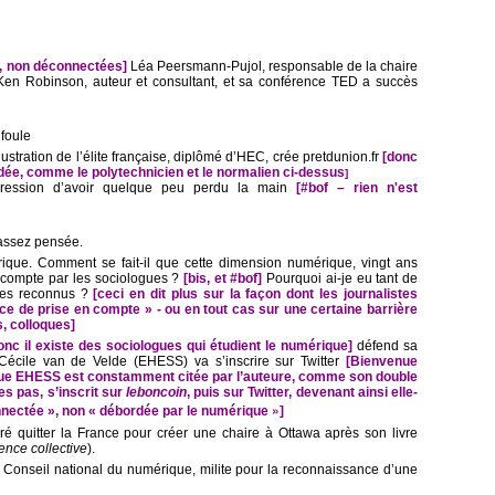
es, non déconnectées]
Léa Peersmann-Pujol, responsable de la chaire
Ken Robinson, auteur et consultant, et sa conférence TED a succès
 foule
lustration de l’élite française, diplômé d’HEC, crée pretdunion.fr
[donc
ordée, comme le polytechnicien et le normalien ci-dessus
]
ression d’avoir quelque peu perdu la main
[#bof – rien n'est
 assez pensée.
ique. Comment se fait-il que cette dimension numérique, vingt ans
n compte par les sociologues ?
[bis, et #bof]
Pourquoi ai-je eu tant de
stes reconnus ?
[ceci en dit plus sur la façon dont les journalistes
ce de prise en compte » - ou en tout cas sur une certaine barrière
s, colloques]
donc il existe des sociologues qui étudient le numérique]
défend sa
 Cécile van de Velde (EHESS) va s’inscrire sur Twitter
[Bienvenue
gue EHESS est constamment citée par l’auteure, comme son double
es pas, s’inscrit sur
leboncoin
, puis sur Twitter, devenant ainsi elle-
»
nnectée », non « débordée par le numérique
]
ré quitter la France pour créer une chaire à Ottawa après son livre
gence collective
).
Conseil national du numérique, milite pour la reconnaissance d’une