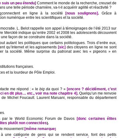
e suis un peu étendu]
Comment le monde de la recherche, creuset de
une telle période charnière, va-t-il acquérir agilité et réactivité ?
e
connectent en ligne à la société
[nous soulignons]
.
Grâce à
xion numérique entre les scientifiques et la société.
émocratie. L. Belot rappelle son appel à témoignages de l’été 2013 sur
rre Mercklé indique qu’entre 2002 et 2008 les adolescents découvrent
 une façon de se construire dans la société.
ut autant les politiques que certains politologues. Trois d’entre eux,
ent qu’Internet et les agissements
[sic]
des citoyens en ligne ne sont
er la société. Même surprise du patronat avec les « pigeons » en
titutions françaises.
es et la lourdeur de Pôle Emploi.
ntacte me répond : « le
big da
quoi ? »
[encore ? décidément, c’est
i en dit plus… etc., voir ma note chapitre 4].
Quelqu’un me renvoie
e de Michel Foucault. Laurent Maruani, responsable du département
es.
iés par le World Economic Forum de Davos
[donc certaines élites
lites plutôt non connectées
.
]
bé le mouvement
[même remarque
]
à une catégorie de gens qui se rendent service, font des petits