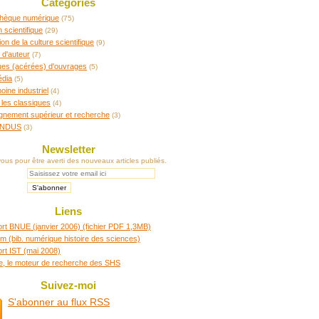
Catégories
othèque numérique
(75)
n scientifique
(29)
ion de la culture scientifique
(9)
 d'auteur
(7)
ques (acérées) d'ouvrages
(5)
édia
(5)
oine industriel
(4)
 les classiques
(4)
gnement supérieur et recherche
(3)
INDUS
(3)
Newsletter
us pour être averti des nouveaux articles publiés.
Liens
rt BNUE (janvier 2006) (fichier PDF 1,3MB)
m (bib. numérique histoire des sciences)
rt IST (mai 2008)
re, le moteur de recherche des SHS
Suivez-moi
S'abonner au flux RSS