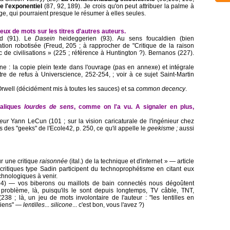
e l'exponentiel
(87, 92, 189). Je crois qu'on peut attribuer la palme à
ge, qui pourraient presque le résumer à elles seules.
eux de mots sur les titres d'autres auteurs.
rd (91). Le
Dasein
heideggerien (93). Au sens foucaldien (bien
ation robotisée (Freud, 205 ; à rapprocher de "Critique de la raison
de civilisations » (225 ; référence à Huntington ?). Bernanos (227).
ène : la copie plein texte dans l'ouvrage (pas en annexe) et intégrale
ttre de refus à Universcience, 252-254, ; voir à ce sujet Saint-Martin
Orwell (décidément mis à toutes les sauces) et sa
common decency
.
taliques
lourdes de sens
, comme on l'a vu. A signaler en plus,
eur
Yann LeCun (101 ; sur la vision caricaturale de l'ingénieur chez
 des "geeks" de l'Ecole42, p. 250, ce qu'il appelle le
geekisme ;
aussi
ur une critique
raisonnée
(ital.) de la technique et d'internet » ― article
critiques type Sadin participent du technoprophétisme en citant eux
chnologiques à venir.
04) ― vos biberons ou maillots de bain connectés nous dégoûtent
problème, là, puisqu'ils le sont depuis longtemps, TV câble, TNT,
(238 ; là, un jeu de mots involontaire de l'auteur : "les lentilles en
niens" ―
lentilles
...
silicone
... c'est bon, vous l'avez ?)