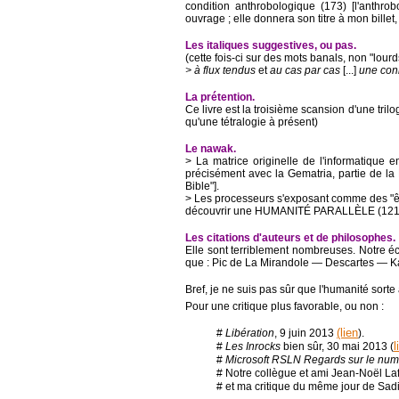
condition anthrobologique (173) [l'anthr
ouvrage ; elle donnera son titre à mon billet
Les italiques suggestives, ou pas.
(cette fois-ci sur des mots banals, non "lourd
> à flux tendus
et
au cas par cas
[...]
une con
La prétention.
Ce livre est la troisième scansion d'une trilo
qu'une tétralogie à présent)
Le nawak.
> La matrice originelle de l'informatique en
précisément avec la Gematria, partie de la 
Bible"].
> Les processeurs s'exposant comme des "êtr
découvrir une HUMANITÉ PARALLÈLE (121,
Les citations d'auteurs et de philosophes.
Elle sont terriblement nombreuses. Notre éc
que : Pic de La Mirandole ― Descartes ― 
Bref, je ne suis pas sûr que l'humanité sor
Pour une critique plus favorable, ou non :
(lien
#
Libération
, 9 juin 2013
).
l
#
Les Inrocks
bien sûr, 30 mai 2013 (
#
Microsoft RSLN Regards sur le num
# Notre collègue et ami Jean-Noël La
# et ma critique du même jour de Sa