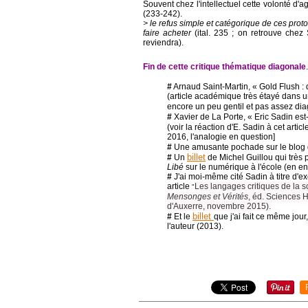
Souvent chez l'intellectuel cette volonté d'ag
(233-242).
> le refus simple et catégorique de ces pro
faire acheter
(ital. 235 ; on retrouve chez S
reviendra).
Fin de cette critique thématique diagonale
#
Arnaud Saint-Martin, « Gold Flush : d
(article académique très étayé dans 
encore un peu gentil et pas assez dia
#
Xavier de La Porte, « Eric Sadin est-
(voir la réaction d'E. Sadin à cet articl
2016, l'analogie en question]
#
Une amusante pochade sur le blog
billet
#
Un
de Michel Guillou qui très 
Libé
sur le numérique à l'école (en e
#
J'ai moi-même cité Sadin à titre d'ex
article
Les langages critiques de la sc
"
Mensonges et Vérités
, éd. Sciences 
d'Auxerre, novembre 2015).
billet
#
Et le
que j'ai fait ce même jou
l'auteur (2013).