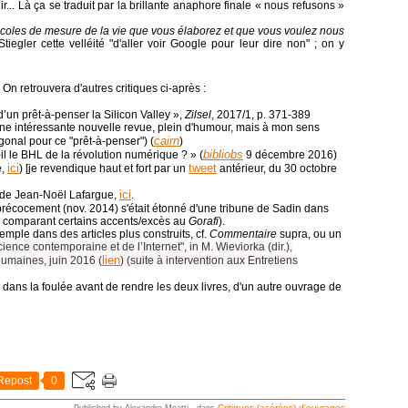
ir... Là ça se traduit par la brillante anaphore finale « nous refusons »
tocoles de mesure de la vie que vous élaborez et que vous voulez nous
tiegler cette velléité "d'aller voir Google pour leur dire non" ; on y
. On retrouvera d'autres critiques ci-après :
’un prêt-à-penser la Silicon Valley »,
Zilsel
, 2017/1, p. 371-389
une intéressante nouvelle revue, plein d'humour, mais à mon sens
cairn
gonal pour ce "prêt-à-penser") (
)
bibliobs
il le BHL de la révolution numérique ? » (
9 décembre 2016)
ici
tweet
e,
) [je revendique haut et fort par un
antérieur, du 30 octobre
ici
 de Jean-Noël Lafargue,
.
précocement (nov. 2014) s'était étonné d'une tribune de Sadin dans
n comparant certains accents/excès au
Gorafi
).
emple dans des articles plus construits, cf.
Commentaire
supra, ou un
ience contemporaine et de l’Internet", in M. Wieviorka (dir.),
lien
Humaines, juin 2016 (
) (suite à intervention aux Entretiens
r, dans la foulée avant de rendre les deux livres, d'un autre ouvrage de
Repost
0
Critiques (acérées) d'ouvrages
Published by Alexandre Moatti
-
dans