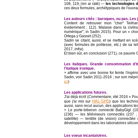
108, 119, j'en ai raté) ―
les technologies d
ces deux formules, archétypiques de l'ouvra
Les auteurs cités : baroques, ou pas. Les j
Content de retrouver mon "cher" Teilha
évidemment ; 112). Malaise dans la civilis
numérique", in Sadin 2015). Pour un « choc 
Ortega y Gasset (252).
Sadin se citant, aussi, et se mettant en sc
(avec formules de politesse, etc.) de sa le
2017,
infra
).
Et bien sûr, en conclusion (271), ce pauvre 
Les italiques. Grande consommation d'i
l'italique ironique.
> affirme avec une bonne foi feinte l'
ingéni
Sadin, voir Sadin 2011-2016 ; sur son mépris
ici
)
Les applications futures.
J'ai déjà écrit (
Commentaire
, été 2016 « Po
HAL-SHS
que j'ai mis sur
) que les techno
aussi, sans recul aucun, des applications te
> Le porte-biberon connecté BabyGigl (1
(236) ― les téléviseurs connectés (237 ; 
satellite) ― lentille (de vision) connectée 
développement dans les laboratoires silico
Les voeux incantatoires.