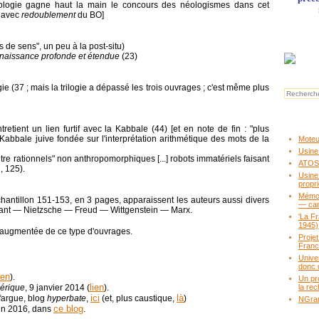
obologie gagne haut la main le concours des néologismes dans cet
, avec
redoublement
du BO]
s de sens", un peu à la post-situ)
naissance profonde et étendue
(23)
gie (37 ; mais la trilogie a dépassé les trois ouvrages ; c'est même plus
tretient un lien furtif avec la Kabbale (44) [et en note de fin : "plus
Kabbale juive fondée sur l'interprétation arithmétique des mots de la
Moteur
Usine
e rationnels" non anthropomorphiques [...] robots immatériels faisant
ATOS,
 125).
Usine
propr
Mémoir
hantillon 151-153, en 3 pages, apparaissent les auteurs aussi divers
— ca
Kant ― Nietzsche ― Freud ― Wittgenstein ― Marx.
'La F
1945)
te augmentée de ce type d'ouvrages.
Proje
Fran
Unive
donc 
ien
).
Un pr
lien
érique
, 9 janvier 2014 (
).
la rec
ici
là
fargue, blog
hyperbate
,
(et, plus caustique,
)
NGram
ce blog
din 2016, dans
.