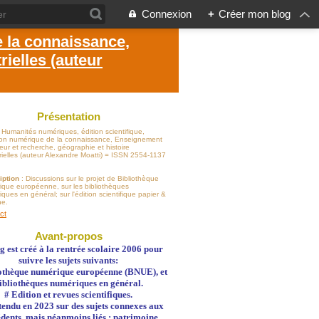
Connexion
+
Créer mon blog
e la connaissance,
ielles (auteur
Présentation
: Humanités numériques, édition scientifique,
sion numérique de la connaissance, Enseignement
eur et recherche, géographie et histoire
rielles (auteur Alexandre Moatti) = ISSN 2554-1137
iption
: Discussions sur le projet de Bibliothèque
ique européenne, sur les bibliothèques
ques en général; sur l'édition scientifique papier &
ne.
ct
Avant-propos
g est créé à la rentrée scolaire 2006 pour
suivre les sujets suivants:
othèque numérique européenne (BNUE), et
ibliothèques numériques en général.
# Edition et revues scientifiques.
 étendu en 2023 sur des sujets connexes aux
dents, mais néanmoins liés : patrimoine