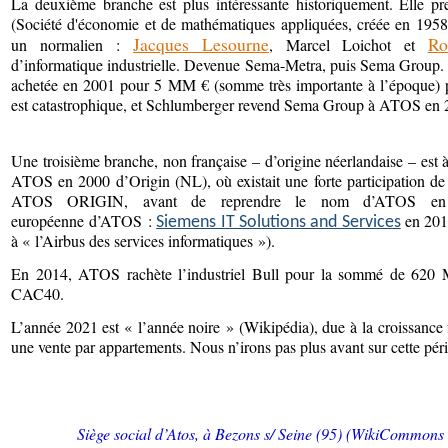
La deuxième branche est plus intéressante historiquement. Elle p
(Société d'économie et de mathématiques appliquées, créée en 1958
Jacques Lesourne
Ro
un normalien :
, Marcel Loichot et
d’informatique industrielle. Devenue Sema-Metra, puis Sema Group. C
achetée en 2001 pour 5 MM € (somme très importante à l’époque) p
est catastrophique, et Schlumberger revend Sema Group à ATOS en
Une troisième branche, non française – d’origine néerlandaise – est à 
ATOS en 2000 d’Origin (NL), où existait une forte participation de 
ATOS ORIGIN, avant de reprendre le nom d’ATOS en 2
européenne d’ATOS :
en 201
Siemens IT Solutions and Services
à « l’Airbus des services informatiques »).
En 2014, ATOS rachète l’industriel Bull pour la sommé de 620 M
CAC40.
L’année 2021 est « l’année noire » (Wikipédia), due à la croissance
une vente par appartements. Nous n’irons pas plus avant sur cette pér
Siège social d’Atos, à Bezons s/ Seine (95) (WikiCommons