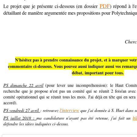
PDF
Le projet que je présente ci-dessous (en dossier
) répond à l'
détaillant de manière argumentée mes propositions pour Polytechniqu
Cherc
N'hésitez pas à prendre connaissance du projet, et à marquer vot
commentaire ci-dessous. Vous pouvez aussi indiquer aussi vos remarque
débat, important pour tous.
PS dimanche 22 avril
(pour lever une incompréhension): le Haut Comité 
recherche que je propose n'est pas un comité qui se réunit 2 fois/an ave
comité opérationnel qui se réunit tous les mois. J'ai déjà en tête qui en ser
accord).
l'interview
PS vendredi 27 avril
: retrouvez
que j'ai donnée à S. Huet dans s
bl
PS juillet 2018 :
ma candidature n'ayant pas été retenue, j'ai fait un
défendre les idées indiquées ci-dessus.