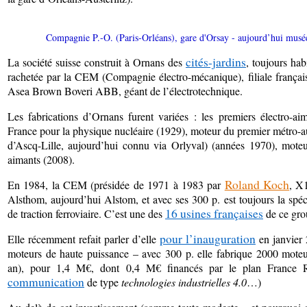
Compagnie P.-O. (Paris-Orléans), gare d'Orsay
- aujourd’hui mus
cités-jardins
La société suisse construit à Ornans des
, toujours hab
rachetée par la CEM (Compagnie électro-mécanique), filiale français
Asea Brown Boveri ABB, géant de l’électrotechnique.
Les fabrications d’Ornans furent variées : les premiers électro-ai
France pour la physique nucléaire (1929), moteur du premier métro
d’Ascq-Lille, aujourd’hui connu via Orlyval) (années 1970), mot
aimants (2008).
Roland Koch
En 1984, la CEM (présidée de 1971 à 1983 par
, X
Alsthom, aujourd’hui Alstom, et avec ses 300 p. est toujours la spé
16 usines françaises
de traction ferroviaire. C’est une des
de ce gro
pour l’inauguration
Elle récemment refait parler d’elle
en janvier 
moteurs de haute puissance – avec 300 p. elle fabrique 2000 moteurs
an), pour 1,4 M€, dont 0,4 M€ financés par le plan France 
communication
de type
technologies industrielles 4.0
…)