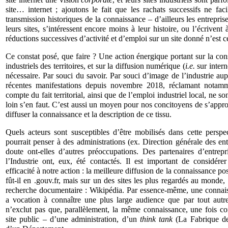
site… internet ; ajoutons le fait que les rachats successifs ne facili
transmission historiques de la connaissance – d’ailleurs les entreprises
leurs sites, s’intéressent encore moins à leur histoire, ou l’écrivent 
réductions successives d’activité et d’emploi sur un site donné n’est c
Ce constat posé, que faire ? Une action énergique portant sur la cons
industriels des territoires, et sur la diffusion numérique (
i.e.
sur intern
nécessaire. Par souci du savoir. Par souci d’image de l’industrie au
récentes manifestations depuis novembre 2018, réclamant notamm
compte du fait territorial, ainsi que de l’emploi industriel local, ne so
loin s’en faut. C’est aussi un moyen pour nos concitoyens de s’appropr
diffuser la connaissance et la description de ce tissu.
Quels acteurs sont susceptibles d’être mobilisés dans cette perspe
pourrait penser à des administrations (ex. Direction générale des en
doute ont-elles d’autres préoccupations. Des partenaires d’entr
l’Industrie ont, eux, été contactés. Il est important de considére
efficacité à notre action : la meilleure diffusion de la connaissance pos
fût-il en .gouv.fr, mais sur un des sites les plus regardés au monde, 
recherche documentaire : Wikipédia. Par essence-même, une connais
a vocation à connaître une plus large audience que par tout autr
n’exclut pas que, parallèlement, la même connaissance, une fois con
site public – d’une administration, d’un
think tank
(La Fabrique de 