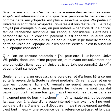
Universalis, 50 ans, 1968-2018
Si je me suis abonné, c’est parce que je mène des recherches assez 
et qu’il est intéressant de voir que telle personnalité bénéficie d’
comme cette encyclopédie est plus « sélective » que Wikipédia (to
Universalis sont dans Wikipédia, l’inverse est loin d’être vrai), le fait
croyait par exemple oubliée, ou peu notable – bénéficie d’une notice U
fait de recherche historique sur l’époque considérée. Certaines n
personnalité ou un concept, peuvent aussi apporter un autre écl
qu’elles reflètent parfois aussi, de par leur auteur (le fameux mono-a
certaine vision de l’époque où elles ont été écrites : c’est là aussi u
sur l’époque considérée.
Que l’on se rassure toutefois : j’ai peut-être 1 utilisation Unive
Wikipédia, donc une infime proportion, et relevant exclusivement des
e
une curiosité : tiens, que dit Universalis de telle personnalité du
xx
s
et qui a écrit sa notice ?).
Seulement il y a un gros
hic
, si je puis dire, et d’ailleurs lié à ce 
sorte le revers de la (toute relative) médaille. On remarque, et on e
que les notices en ligne d’Universalis ne soient jamais datées. V
l’encyclopédie papier – dans laquelle les notices ne sont pas dat
papier comptait ; et une fois qu’on avait les volumes papier dans sa
[1]
finalement peu de leur « fraicheur
». L’internaute est, lui, beaucoup 
fait attention à la date d’une page internet – par exemple il ne veu
qui date d’il y a 3 ans et qu’il découvre ; mais il est exigeant au-delà d
c’est tant mieux – une exigence de la référence précise, et la da