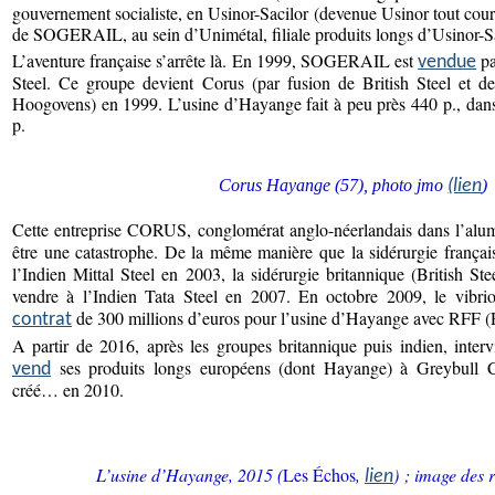
gouvernement socialiste, en Usinor-Sacilor (devenue Usinor tout cour
de SOGERAIL, au sein d’Unimétal, filiale produits longs d’Usinor-Sa
L’aventure française s’arrête là. En 1999, SOGERAIL est
pa
vendue
Steel. Ce groupe devient Corus (par fusion de British Steel et de
Hoogovens) en 1999. L’usine d’Hayange fait à peu près 440 p., da
p.
Corus Hayange (57), photo jmo
)
(lien
Cette entreprise CORUS, conglomérat anglo-néerlandais dans l’alumin
être une catastrophe. De la même manière que la sidérurgie frança
l’Indien Mittal Steel en 2003, la sidérurgie britannique (British 
vendre à l’Indien Tata Steel en 2007. En octobre 2009, le vib
de 300 millions d’euros pour l’usine d’Hayange avec RFF (R
contrat
A partir de 2016, après les groupes britannique puis indien, interv
ses produits longs européens (dont Hayange) à Greybull C
vend
créé… en 2010.
L’usine d’Hayange, 2015 (
Les Échos
,
) ; image des r
lien