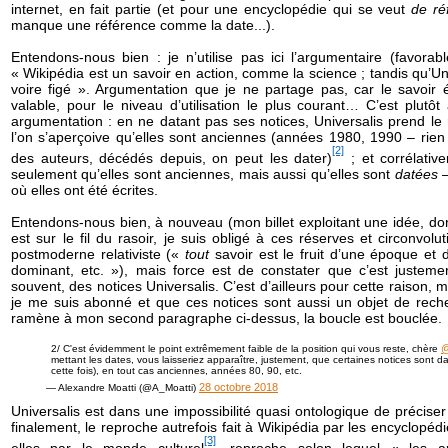
internet, en fait partie (et pour une encyclopédie qui se veut
de ré
manque une référence comme la date...).
Entendons-nous bien : je n’utilise pas ici l’argumentaire (favorab
« Wikipédia est un savoir en action, comme la science ; tandis qu’Univ
voire figé ». Argumentation que je ne partage pas, car le savoir ét
valable, pour le niveau d’utilisation le plus courant… C’est plutôt 
argumentation : en ne datant pas ses notices, Universalis prend le r
l’on s’aperçoive qu’elles sont anciennes (années 1980, 1990 – rien 
[2]
des auteurs, décédés depuis, on peut les dater)
; et corrélative
seulement qu’elles sont anciennes, mais aussi qu’elles sont
datées
où elles ont été écrites.
Entendons-nous bien, à nouveau (mon billet exploitant une idée, don
est sur le fil du rasoir, je suis obligé à ces réserves et circonvolut
postmoderne relativiste («
tout
savoir est le fruit d’une époque et 
dominant, etc. »), mais force est de constater que c’est justeme
souvent, des notices Universalis. C’est d’ailleurs pour cette raison, m
je me suis abonné et que ces notices sont aussi un objet de reche
ramène à mon second paragraphe ci-dessus, la boucle est bouclée.
@
2/ C'est évidemment le point extrêmement faible de la position qui vous reste, chère
mettant les dates, vous laisseriez apparaître, justement, que certaines notices sont da
cette fois), en tout cas anciennes, années 80, 90, etc.
28 octobre 2018
— Alexandre Moatti (@A_Moatti)
Universalis est dans une impossibilité quasi ontologique de préciser
finalement, le reproche autrefois fait à Wikipédia par les encyclopédi
[3]
elles par le monde culturel
, reproche selon lequel « les ar