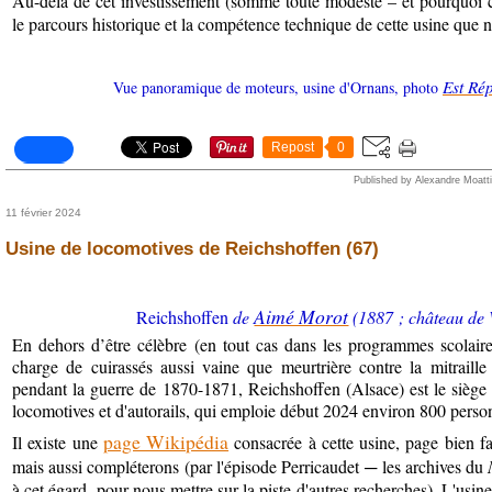
Au-delà de cet investissement (somme toute modeste – et pourquoi co
le parcours historique et la compétence technique de cette usine que no
Est Ré
Vue panoramique de moteurs, usine d'Ornans, photo
Repost
0
Published by Alexandre Moatti
11 février 2024
Usine de locomotives de Reichshoffen (67)
Aimé Morot
Reichshoffen
de
(1887 ; château de V
En dehors d’être célèbre (en tout cas dans les programmes scolair
charge de cuirassés aussi vaine que meurtrière contre la mitraill
pendant la guerre de 1870-1871, Reichshoffen (Alsace) est le siège 
locomotives et d'autorails, qui emploie début 2024 environ 800 perso
page Wikipédia
Il existe une
consacrée à cette usine, page bien fa
mais aussi compléterons (par l'épisode Perricaudet
─ les archives du
à cet égard, pour nous mettre sur la piste d'autres recherches).
L'usine 