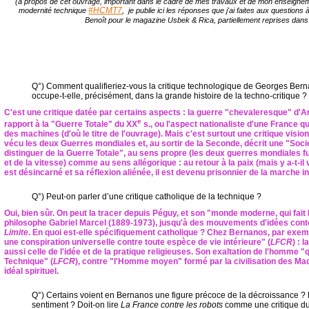
(à propos de cet ouvrage, important dans le cadre de mes travaux et de mon enseignement
#HCMT7
modernité technique
, je publie ici les réponses que j'ai faites aux questions
Benoît pour le magazine Usbek & Rica, partiellement reprises dan
Q°) Comment qualifieriez-vous la critique technologique de Georges Bern
occupe-t-elle, précisément, dans la grande histoire de la techno-critique ?
C'est une critique datée par certains aspects : la guerre "chevaleresque" d'
e
rapport à la "Guerre Totale" du XX
s., ou l'aspect nationaliste d'une France q
des machines (d'où le titre de l'ouvrage). Mais c'est surtout une critique visio
vécu les deux Guerres mondiales et, au sortir de la Seconde, décrit une "Soc
distinguer de la Guerre Totale", au sens propre (les deux guerres mondiales fu
et de la vitesse) comme au sens allégorique : au retour à la paix (mais y a-t-i
est désincarné et sa réflexion aliénée, il est devenu prisonnier de la marche 
Q°) Peut-on parler d’une critique catholique de la technique ?
Oui, bien sûr. On peut la tracer depuis Péguy, et son "monde moderne, qui fait 
philosophe Gabriel Marcel (1889-1973), jusqu'à des mouvements d'idées co
Limite
. En quoi est-elle spécifiquement catholique ? Chez Bernanos, par exemp
une conspiration universelle contre toute espèce de vie intérieure" (
LFCR
) : 
aussi celle de l'idée et de la pratique religieuses. Son exaltation de l'homme "q
Technique" (
LFCR
), contre "l'Homme moyen" formé par la civilisation des M
idéal spirituel.
Q°) Certains voient en Bernanos une figure précoce de la décroissance ?
sentiment ? Doit-on lire
La France contre les robots
comme une critique du