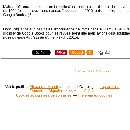
Mais la référence du mot est en fait celle d'un numéro bien ultérieur de la revue,
en 1964 (et dont l'occurrence apparaît pourtant en 1910, puisque c'est la date 
Google Books...) !
Donc, vigilance sur ces dates d'occurrence de mots dans NGramViewer. C'e
grossier de Google Books pour les revues, point que nous avions déjà soulig
notre ouvrage
Au Pays de Numérix
(PUF, 2015).
Repost
0
2
3
4
5
6
7
8
9
10
>
>>
1
Alexandre Moatti
Top articles
Voir le profil de
sur le portail Overblog
Contact
Signaler un abus
C.G.U.
Cookies et données personnelles
Préférences cookies