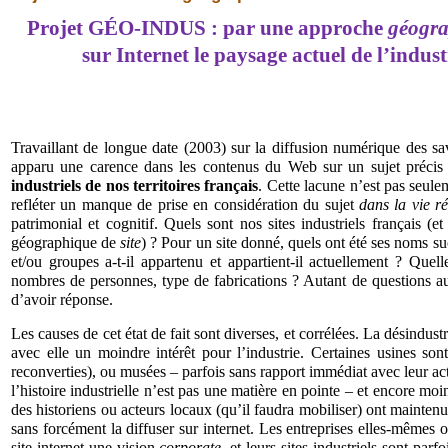
Projet GÉO-INDUS : par une approche
géogr
sur Internet le paysage actuel de l’indust
Travaillant de longue date (2003) sur la diffusion numérique des savo
apparu une carence dans les contenus du Web sur un sujet précis
industriels de nos territoires français
. Cette lacune n’est pas seulem
refléter un manque de prise en considération du sujet
dans la vie ré
patrimonial et cognitif. Quels sont nos sites industriels français (et
géographique de
site
) ? Pour un site donné, quels ont été ses noms suc
et/ou groupes a-t-il appartenu et appartient-il actuellement ? Quelle
nombres de personnes, type de fabrications ? Autant de questions auxq
d’avoir réponse.
Les causes de cet état de fait sont diverses, et corrélées. La désindustri
avec elle un moindre intérêt pour l’industrie. Certaines usines son
reconverties), ou musées – parfois sans rapport immédiat avec leur act
l’histoire industrielle n’est pas une matière en pointe – et encore moin
des historiens ou acteurs locaux (qu’il faudra mobiliser) ont mainten
sans forcément la diffuser sur internet. Les entreprises elles-mêmes o
site internet une vision
corporate
, et leurs sites industriels sont parfo