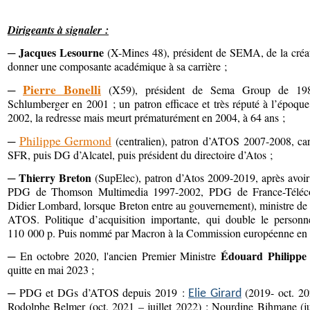
Dirigeants à signaler :
Jacques Lesourne
─
(X-Mines 48), président de SEMA, de la créa
donner une composante académique à sa carrière ;
Pierre Bonelli
─
(X59), président de Sema Group de 198
Schlumberger en 2001 ; un patron efficace et très réputé à l’époque 
2002, la redresse mais meurt prématurément en 2004, à 64 ans ;
Philippe Germond
─
(centralien), patron d’ATOS 2007-2008, car
SFR, puis DG d’Alcatel, puis président du directoire d’Atos ;
Thierry Breton
─
(SupElec), patron d’Atos 2009-2019, après avoi
PDG de Thomson Multimedia 1997-2002, PDG de France-Téléco
Didier Lombard, lorsque Breton entre au gouvernement), ministre d
ATOS. Politique d’acquisition importante, qui double le perso
110 000 p. Puis nommé par Macron à la Commission européenne en 
Édouard Philippe
─
En octobre 2020, l'ancien Premier Ministre
quitte en mai 2023 ;
─
PDG et DGs d’ATOS depuis 2019 :
(2019- oct. 20
Elie Girard
Rodolphe Belmer (oct. 2021 – juillet 2022) ; Nourdine Bihmane (ju