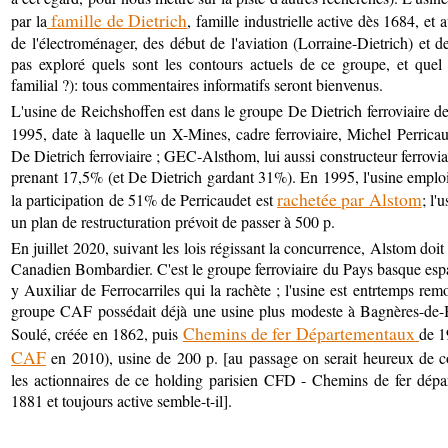
famille de Dietrich
par la
, famille industrielle active dès 1684, e
de l'électroménager, des début de l'aviation (Lorraine-Dietrich) et 
pas exploré quels sont les contours actuels de ce groupe, et quel 
familial ?): tous commentaires informatifs seront bienvenus.
L'usine de Reichshoffen est dans le groupe De Dietrich ferroviaire de
1995, date à laquelle un X-Mines, cadre ferroviaire, Michel Perrica
De Dietrich ferroviaire ; GEC-Alsthom, lui aussi constructeur ferrovia
prenant 17,5% (et De Dietrich gardant 31%). En 1995, l'usine emplo
rachetée par Alstom
la participation de 51% de Perricaudet est
; l'
un plan de restructuration prévoit de passer à 500 p.
En juillet 2020, suivant les lois régissant la concurrence, Alstom doit 
Canadien Bombardier. C'est le groupe ferroviaire du Pays basque es
y Auxiliar de Ferrocarriles qui la rachète ; l'usine est entrtemps re
groupe CAF possédait déjà une usine plus modeste à Bagnères-de-B
Chemins de fer Départementaux
Soulé, créée en 1862, puis
de 1
CAF
en 2010), usine de 200 p. [au passage on serait heureux de c
les actionnaires de ce holding parisien CFD - Chemins de fer dépa
1881 et toujours active semble-t-il].