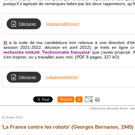
puisqu'il s'agissait de remarques faites par les deux rapporteurs, qu'i
Télécharger
SoutenanceAMTexteVf
3)
à la suite de ma candidature non retenue à une direction d
session 2021-2022, décision en avril 2022), je mets en ligne c
recherche intitulé 'Technocratie française'
que j'avais proposé. A
s'en inspirer, ou y travailler avec moi. (PDF 8 pages, 327 kO)
Télécharger
2-Moatti-projetEHESS
Repost
0
Published by Alexandre Moatti
-
da
29 février 2020
'La France contre les robots' (Georges Bernanos, 1945)