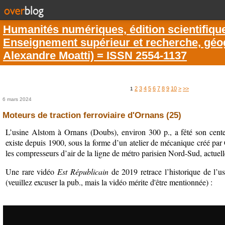
Humanités numériques, édition scientifiqu
Enseignement supérieur et recherche, géogr
Alexandre Moatti) = ISSN 2554-1137
2
3
4
5
6
7
8
9
10
>
>>
1
6 mars 2024
Moteurs de traction ferroviaire d'Ornans (25)
L’usine Alstom à Ornans (Doubs), environ 300 p., a fêté son cente
existe depuis 1900, sous la forme d’un atelier de mécanique créé par C
les compresseurs d’air de la ligne de métro parisien Nord-Sud, actuel
Une rare vidéo
Est Républicain
de 2019 retrace l’historique de l’u
(veuillez excuser la pub., mais la vidéo mérite d'être mentionnée) :