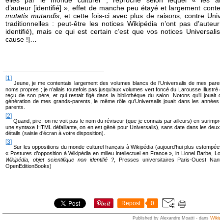
d’auteur [identifié] », effet de manche peu étayé et largement conte
mutatis mutandis
, et cette fois-ci avec plus de raisons, contre Uni
traditionnelles : peut-être les notices Wikipédia n’ont pas d’aute
identifié), mais ce qui est certain c’est que vos notices Universal
cause !]…
[1]
Jeune, je me contentais largement des volumes blancs de l’Universalis de mes pare
noms propres ; je n’allais toutefois pas jusqu’aux volumes vert foncé du Larousse Illust
reçu de son père, et qui restait figé dans la bibliothèque du salon. Notons qu’il joua
génération de mes grands-parents, le même rôle qu’Universalis jouait dans les année
parents.
[2]
Quand, pire, on ne voit pas le nom du réviseur (que je connais par ailleurs) en surimpre
une syntaxe HTML défaillante, on en est gêné pour Universalis), sans date dans les deu
détails (saisie d’écran à votre disposition).
[3]
Sur les oppositions du monde culturel français à Wikipédia (aujourd’hui plus estompées
« Postures d’opposition à Wikipédia en milieu intellectuel en France », in Lionel Barbe, L
Wikipédia, objet scientifique non identifié ?
, Presses universitaires Paris-Ouest Nan
OpenEditionBooks)
Repost
0
Wiki
Published by Alexandre Moatti
-
dans