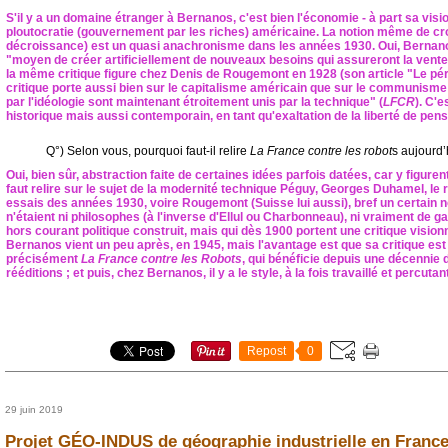
S'il y a un domaine étranger à Bernanos, c'est bien l'économie - à part sa vi
ploutocratie (gouvernement par les riches) américaine. La notion même de cr
décroissance) est un quasi anachronisme dans les années 1930. Oui, Bernano
"moyen de créer artificiellement de nouveaux besoins qui assureront la vent
la même critique figure chez Denis de Rougemont en 1928 (son article "Le pér
critique porte aussi bien sur le capitalisme américain que sur le communisme
par l'idéologie sont maintenant étroitement unis par la technique" (
LFCR
). C'e
historique mais aussi contemporain, en tant qu'exaltation de la liberté de pensé
Q°) Selon vous, pourquoi faut-il relire
La France contre les robot
s aujourd’
Oui, bien sûr, abstraction faite de certaines idées parfois datées, car y figuren
faut relire sur le sujet de la modernité technique Péguy, Georges Duhamel, l
essais des années 1930, voire Rougemont (Suisse lui aussi), bref un certain
n'étaient ni philosophes (à l'inverse d'Ellul ou Charbonneau), ni vraiment de g
hors courant politique construit, mais qui dès 1900 portent une critique vision
Bernanos vient un peu après, en 1945, mais l'avantage est que sa critique e
précisément
La France contre les Robots
, qui bénéficie depuis une décennie
rééditions ; et puis, chez Bernanos, il y a le style, à la fois travaillé et percutant
Repost
0
29 juin 2019
Projet GÉO-INDUS de géographie industrielle en Franc