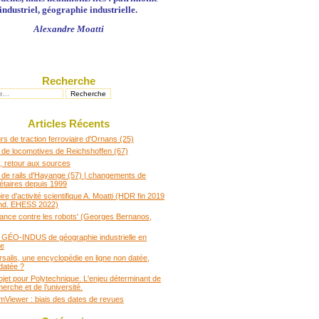
industriel, géographie industrielle.
Alexandre Moatti
Recherche
Articles Récents
s de traction ferroviaire d'Ornans (25)
 de locomotives de Reichshoffen (67)
 retour aux sources
 de rails d'Hayange (57) | changements de
iétaires depuis 1999
e d'activité scientifique A. Moatti (HDR fin 2019
nd. EHESS 2022)
rance contre les robots' (Georges Bernanos,
t GÉO-INDUS de géographie industrielle en
ce
rsalis, une encyclopédie en ligne non datée,
datée ?
ojet pour Polytechnique. L'enjeu déterminant de
herche et de l’université.
Viewer : biais des dates de revues