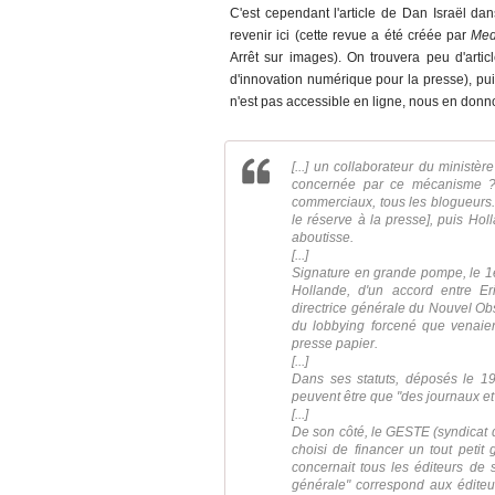
C'est cependant l'article de Dan Israël da
revenir ici (cette revue a été créée par
Med
Arrêt sur images). On trouvera peu d'arti
d'innovation numérique pour la presse), puis
n'est pas accessible en ligne, nous en donno
[...] un collaborateur du ministè
concernée par ce mécanisme ? E
commerciaux, tous les blogueurs. M
le réserve à la presse], puis Ho
aboutisse.
[...]
Signature en grande pompe, le 1er
Hollande, d'un accord entre Er
directrice générale du Nouvel Obs
du lobbying forcené que venaien
presse papier.
[...]
Dans ses statuts, déposés le 1
peuvent être que "des journaux et
[...]
De son côté, le GESTE (syndicat d
choisi de financer un tout petit
concernait tous les éditeurs de se
générale" correspond aux éditeu