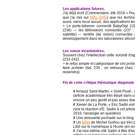
Les applications futures.
J'ai déjà écrit (
Commentaire
, été 2016 « Po
HAL-SHS
que j'ai mis sur
) que les techno
aussi, sans recul aucun, des applications te
> Le porte-biberon connecté BabyGigl (1
(236) ― les téléviseurs connectés (237 ; 
satellite) ― lentille (de vision) connectée 
développement dans les laboratoires silico
Les voeux incantatoires.
Souvent chez l'intellectuel cette volonté d'ag
(233-242).
> le refus simple et catégorique de ces pro
faire acheter
(ital. 235 ; on retrouve chez S
reviendra).
Fin de cette critique thématique diagonale
#
Arnaud Saint-Martin, « Gold Flush : d
(article académique très étayé dans 
encore un peu gentil et pas assez dia
#
Xavier de La Porte, « Eric Sadin est-
(voir la réaction d'E. Sadin à cet articl
2016, l'analogie en question]
#
Une amusante pochade sur le blog
billet
#
Un
de Michel Guillou qui très 
Libé
sur le numérique à l'école (en e
#
J'ai moi-même cité Sadin à titre d'ex
article
Les langages critiques de la sc