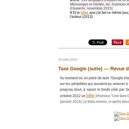
"
Mensonges et Vérités
, éd. Sciences 
d'Auxerre, novembre 2015).
billet
#
Et le
que j'ai fait ce même jou
l'auteur (2013).
14 juillet 2016
Taxe Google (suite) ― Revue d
Au moment où on parle de taxe "Google images"
sur les péripéties qui auraient pu amener 
jusqu'au bout, à savoir le fonds créé par G
billet
octobre 2012 un
d'humeur "Une taxe G
(janvier 2015), j'y étais revenu, ci-après de