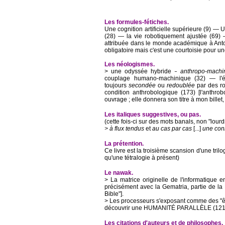
Les formules-fétiches.
Une cognition artificielle supérieure (9) ―
(28) ― la vie robotiquement ajustée (69
attribuée dans le monde académique à Antoin
obligatoire mais c'est une courtoisie pour un
Les néologismes.
> une odyssée hybride
anthropo-machi
–
couplage humano-machinique (32) ― l
toujours
secondée
ou
redoublée
par des ro
condition anthrobologique (173) [l'anthr
ouvrage ; elle donnera son titre à mon billet
Les italiques suggestives, ou pas.
(cette fois-ci sur des mots banals, non "lourd
> à flux tendus
et
au cas par cas
[...]
une con
La prétention.
Ce livre est la troisième scansion d'une trilo
qu'une tétralogie à présent)
Le nawak.
> La matrice originelle de l'informatique en
précisément avec la Gematria, partie de la 
Bible"].
> Les processeurs s'exposant comme des "êtr
découvrir une HUMANITÉ PARALLÈLE (121,
Les citations d'auteurs et de philosophes.