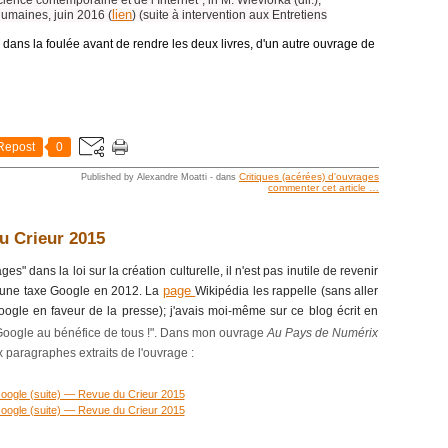
lien
Humaines, juin 2016 (
) (suite à intervention aux Entretiens
r, dans la foulée avant de rendre les deux livres, d'un autre ouvrage de
Repost
0
Critiques (acérées) d'ouvrages
Published by Alexandre Moatti
-
dans
commenter cet article
…
u Crieur 2015
 dans la loi sur la création culturelle, il n'est pas inutile de revenir
page
à une taxe Google en 2012. La
Wikipédia les rappelle (sans aller
oogle en faveur de la presse); j'avais moi-même sur ce blog écrit en
oogle au bénéfice de tous !". Dans mon ouvrage
Au Pays de Numérix
ux paragraphes extraits de l'ouvrage :