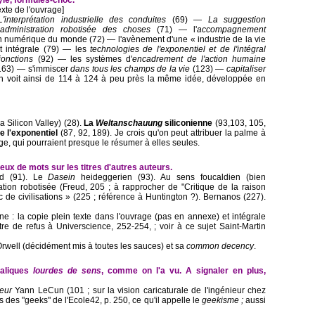
exte de l'ouvrage]
L'interprétation industrielle des conduites
(69) ―
La suggestion
administration robotisée des choses
(71) ― l'
accompagnement
on numérique du monde (72) ― l'avènement d'une « industrie de la vie
t intégrale (79) ― les
technologies de l'exponentiel et de l'intégral
jonctions
(92) ― les systèmes d'
encadrement de l'action humaine
 163) ― s'immiscer
dans tous les champs de la vie
(123) ―
capitaliser
n voit ainsi de 114 à 124 à peu près la même idée, développée en
 Silicon Valley) (28).
La
Weltanschauung
siliconienne
(93,103, 105,
e l'exponentiel
(87, 92, 189). Je crois qu'on peut attribuer la palme à
ge, qui pourraient presque le résumer à elles seules.
eux de mots sur les titres d'autres auteurs.
rd (91). Le
Dasein
heideggerien (93). Au sens foucaldien (bien
ation robotisée (Freud, 205 ; à rapprocher de "Critique de la raison
de civilisations » (225 ; référence à Huntington ?). Bernanos (227).
ène : la copie plein texte dans l'ouvrage (pas en annexe) et intégrale
ttre de refus à Universcience, 252-254, ; voir à ce sujet Saint-Martin
Orwell (décidément mis à toutes les sauces) et sa
common decency
.
taliques
lourdes de sens
, comme on l'a vu. A signaler en plus,
eur
Yann LeCun (101 ; sur la vision caricaturale de l'ingénieur chez
 des "geeks" de l'Ecole42, p. 250, ce qu'il appelle le
geekisme ;
aussi