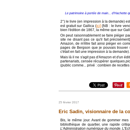
Le patrimoine à portée de main... d'Hachette q
2°) le livre (en impression à la demande) es
ici)
est gratuit sur Gallica (
[NB : le livre ven
bien l'édition de 1867, la même que sur Galli
On peut raisonnablement se faire piéger pa
site ne disant pas ce qu'il fait précisément)
Amazon, de m'être fait ainsi piéger en co
pages de Bergson que je pouvais trouver su
c'était en fait une impression à la demande).
Mais là il ne s'agit pas d'Amazon et d'un édi
partenariats, censée récupérer quelques
pi
(public comme... privé : combien de recettes ?
25 février 2017
Eric Sadin, visionnaire de la 
Bis, le même jour. Avant de gommer mes t
bibliothèque de quartier, une rapide crit
L'Administration numérique du monde
, L'E