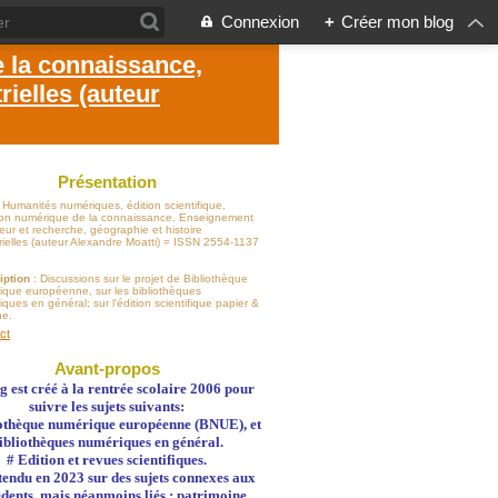
Connexion
+
Créer mon blog
e la connaissance,
ielles (auteur
Présentation
: Humanités numériques, édition scientifique,
sion numérique de la connaissance, Enseignement
eur et recherche, géographie et histoire
rielles (auteur Alexandre Moatti) = ISSN 2554-1137
iption
: Discussions sur le projet de Bibliothèque
ique européenne, sur les bibliothèques
ques en général; sur l'édition scientifique papier &
ne.
ct
Avant-propos
g est créé à la rentrée scolaire 2006 pour
suivre les sujets suivants:
othèque numérique européenne (BNUE), et
ibliothèques numériques en général.
# Edition et revues scientifiques.
 étendu en 2023 sur des sujets connexes aux
dents, mais néanmoins liés : patrimoine