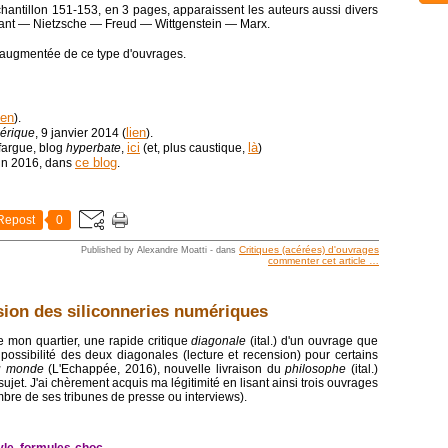
hantillon 151-153, en 3 pages, apparaissent les auteurs aussi divers
Kant ― Nietzsche ― Freud ― Wittgenstein ― Marx.
te augmentée de ce type d'ouvrages.
ien
).
lien
érique
, 9 janvier 2014 (
).
ici
là
fargue, blog
hyperbate
,
(et, plus caustique,
)
ce blog
din 2016, dans
.
Repost
0
Critiques (acérées) d'ouvrages
Published by Alexandre Moatti
-
dans
commenter cet article
…
nsion des siliconneries numériques
de mon quartier, une rapide critique
diagonale
(ital.) d'un ouvrage que
possibilité des deux diagonales (lecture et recension) pour certains
du monde
(L'Echappée, 2016), nouvelle livraison du
philosophe
(ital.)
ujet. J'ai chèrement acquis ma légitimité en lisant ainsi trois ouvrages
mbre de ses tribunes de presse ou interviews).
yle, formules-choc.