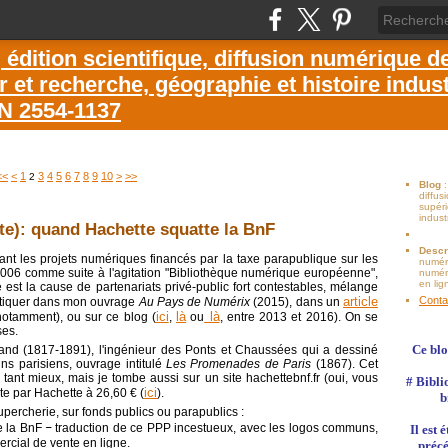
dition scientifique, diffusion numérique d
et recherche, géographie et histoire industr
SN 2554-1137
<<
<
1
3
4
5
6
7
8
9
10
>
>>
2
Blog
diffu
supéri
indust
ite): quand Hachette squatte la BnF
Descr
ant les projets numériques financés par la taxe parapublique sur les
numér
2006 comme suite à l'agitation "Bibliothèque numérique européenne",
numéri
en lig
 est la cause de partenariats privé-public fort contestables, mélange
article
Conta
ritiquer dans mon ouvrage
Au Pays de Numérix
(2015), dans un
ici
là
là
otamment), ou sur ce blog (
,
ou
, entre 2013 et 2016). On se
ses.
Ce blo
and (1817-1891), l'ingénieur des Ponts et Chaussées qui a dessiné
ns parisiens, ouvrage intitulé
Les Promenades de Paris
(1867). Cet
 tant mieux, mais je tombe aussi sur un site hachettebnf.fr (oui, vous
# Bibli
ici
nte par Hachette à 26,60 € (
).
b
ercherie, sur fonds publics ou parapublics :
e la BnF
–
traduction de ce PPP incestueux, avec les logos communs,
Il est
ercial de vente en ligne.
précé