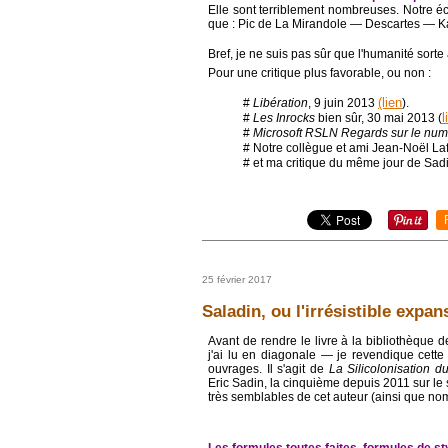
Elle sont terriblement nombreuses. Notre éc
que : Pic de La Mirandole ― Descartes ― 
Bref, je ne suis pas sûr que l'humanité sor
Pour une critique plus favorable, ou non :
(lien
#
Libération
, 9 juin 2013
).
l
#
Les Inrocks
bien sûr, 30 mai 2013 (
#
Microsoft RSLN Regards sur le num
# Notre collègue et ami Jean-Noël La
# et ma critique du même jour de Sa
25 février 2017
Saladin, ou l'irrésistible expa
Avant de rendre le livre à la bibliothèque 
j'ai lu en diagonale ― je revendique cette 
ouvrages. Il s'agit de
La Silicolonisation 
Eric Sadin, la cinquième depuis 2011 sur le s
très semblables de cet auteur (ainsi que no
Les formules toutes faites, formules de st