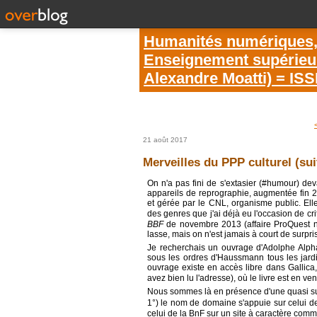
Humanités numériques, é
Enseignement supérieur 
Alexandre Moatti) = IS
21 août 2017
Merveilles du PPP culturel (su
On n'a pas fini de s'extasier (#humour) dev
appareils de reprographie, augmentée fin 
et gérée par le CNL, organisme public. Elle
des genres que j'ai déjà eu l'occasion de c
BBF
de novembre 2013 (affaire ProQuest n
lasse, mais on n'est jamais à court de surpri
Je recherchais un ouvrage d'Adolphe Alph
sous les ordres d'Haussmann tous les jardi
ouvrage existe en accès libre dans Gallica,
avez bien lu l'adresse), où le livre est en ve
Nous sommes là en présence d'une quasi sup
1°) le nom de domaine s'appuie sur celui d
celui de la BnF sur un site à caractère comm