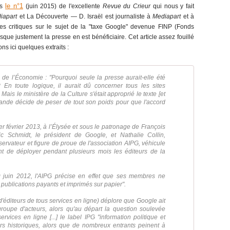
le n°1
ns
(juin 2015) de l'excellente
Revue du Crieur
qui nous y fait
iapart
et La Découverte ― D. Israël est journaliste à
Mediapart
et à
cles critiques sur le sujet de la "taxe Google" devenue FINP (Fonds
que justement la presse en est bénéficiaire. Cet article assez fouillé
ns ici quelques extraits :
re de l’Économie : "Pourquoi seule la presse aurait-elle été
n toute logique, il aurait dû concerner tous les sites
ais le ministère de la Culture s'était approprié le texte [et
llande décide de peser de tout son poids pour que l'accord
 février 2013, à l’Élysée et sous le patronage de François
ic Schmidt, le président de Google, et Nathalie Collin,
ervateur et figure de proue de l'association AIPG, véhicule
t de déployer pendant plusieurs mois les éditeurs de la
9 juin 2012, l'AIPG précise en effet que ses membres ne
 publications payants et imprimés sur papier".
'éditeurs de tous services en ligne) déplore que Google ait
 groupe d'acteurs, alors qu'au départ la question soulevée
rvices en ligne [...] le label IPG "information politique et
rs historiques, alors que de nombreux entrants peinent à