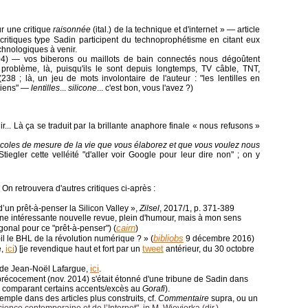
ur une critique
raisonnée
(ital.) de la technique et d'internet » ― article
critiques type Sadin participent du technoprophétisme en citant eux
chnologiques à venir.
04) ― vos biberons ou maillots de bain connectés nous dégoûtent
problème, là, puisqu'ils le sont depuis longtemps, TV câble, TNT,
(238 ; là, un jeu de mots involontaire de l'auteur : "les lentilles en
niens" ―
lentilles
...
silicone
... c'est bon, vous l'avez ?)
ir... Là ça se traduit par la brillante anaphore finale « nous refusons »
tocoles de mesure de la vie que vous élaborez et que vous voulez nous
tiegler cette velléité "d'aller voir Google pour leur dire non" ; on y
. On retrouvera d'autres critiques ci-après :
’un prêt-à-penser la Silicon Valley »,
Zilsel
, 2017/1, p. 371-389
une intéressante nouvelle revue, plein d'humour, mais à mon sens
cairn
gonal pour ce "prêt-à-penser") (
)
bibliobs
il le BHL de la révolution numérique ? » (
9 décembre 2016)
ici
tweet
e,
) [je revendique haut et fort par un
antérieur, du 30 octobre
ici
 de Jean-Noël Lafargue,
.
précocement (nov. 2014) s'était étonné d'une tribune de Sadin dans
n comparant certains accents/excès au
Gorafi
).
emple dans des articles plus construits, cf.
Commentaire
supra, ou un
ience contemporaine et de l’Internet", in M. Wieviorka (dir.),