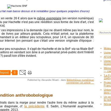
ui fait main basse dessus et le rentabilise (pour quelques poignées d'euros)
t en vente 26 € alors que le
même exemplaire
(en version numérique)
du par Hachette n'est pas une réédition sous forme de livre d'art, c'est
ca].
r ces impressions à la demande (qui ne disent même pas leur nom, le
 de livres par ailleurs gratuits. Cela m'était arrivé, sur la plateforme
mmandant à un éditeur peu scrupuleux, pour 14 €, un opuscule de 30
r Internet (en pensant que c'était une version originale d'époque :
Moteur
teur peu scrupuleux. Il s'agit de Hachette et de la BnF
via
sa filiale BnF
caillons
en vendant son âme à un partenariat privé-public dont l'intérêt
Usine
) paraît loin d'être évident.
ATOS,
Usine
propr
Mémoir
— ca
Repost
0
'La F
1945)
Bibliothèque numérique
Published by Alexandre Moatti
-
dans
Proje
commenter cet article
…
Fran
Unive
donc 
condition anthrobobologique
Un pr
la rec
raits dans la marge pour rendre l'autre livre du même auteur à la
NGram
la précédente
ique diagonale,
cf
.
. E. Sadin,
L'Humanité augmentée.
chappée, 2013.