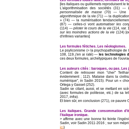
[les italiques ou guillemets reproduisent le t
L'algorithmisation des sociétés (31) ―
personnalisée de masse
(70) ― Une
algorithmique
de la vie (71) ― la duplicati
» (74) ― la numérisation tendanciellemen
(87) ― celles-ci vont
automatiser les con
(114) ―
piloter le cours de la vie
(114, var.
sur les moindres actions de la vie
(124) [o
d'infinies variantes]
Les formules fétiches. Les néologismes.
Le psyliconisme (= la psychopathologie de la
108, 119, j'en ai raté) ―
les technologies d
ces deux formules, archétypiques de l'ouvra
Les auteurs cités : baroques, ou pas. Les j
Content de retrouver mon "cher" Teilha
évidemment ; 112). Malaise dans la civilis
numérique", in Sadin 2015). Pour un « choc 
Ortega y Gasset (252).
Sadin se citant, aussi, et se mettant en sc
(avec formules de politesse, etc.) de sa le
2017,
infra
).
Et bien sûr, en conclusion (271), ce pauvre 
Les italiques. Grande consommation d'i
l'italique ironique.
> affirme avec une bonne foi feinte l'
ingéni
Sadin, voir Sadin 2011-2016 ; sur son mépris
ici
)