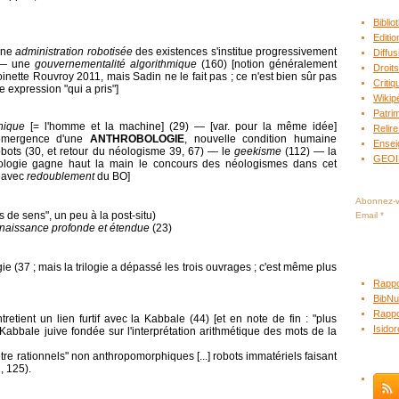
Bibli
Editio
 Une
administration robotisée
des existences s'institue progressivement
Diffus
) ― une
gouvernementalité algorithmique
(160) [notion généralement
Droits
ette Rouvroy 2011, mais Sadin ne le fait pas ; ce n'est bien sûr pas
Criti
e expression "qui a pris"]
Wikip
Patrim
nique
[= l'homme et la machine] (29) ― [var. pour la même idée]
Relire
'émergence d'une
ANTHROBOLOGIE
, nouvelle condition humaine
Ensei
bots (30, et retour du néologisme 39, 67) ― le
geekisme
(112) ― la
GEO
obologie gagne haut la main le concours des néologismes dans cet
, avec
redoublement
du BO]
Abonnez-vo
s de sens", un peu à la post-situ)
Email
naissance profonde et étendue
(23)
gie (37 ; mais la trilogie a dépassé les trois ouvrages ; c'est même plus
Rappo
BibNu
Rappo
tretient un lien furtif avec la Kabbale (44) [et en note de fin : "plus
Isido
Kabbale juive fondée sur l'interprétation arithmétique des mots de la
e rationnels" non anthropomorphiques [...] robots immatériels faisant
 125).