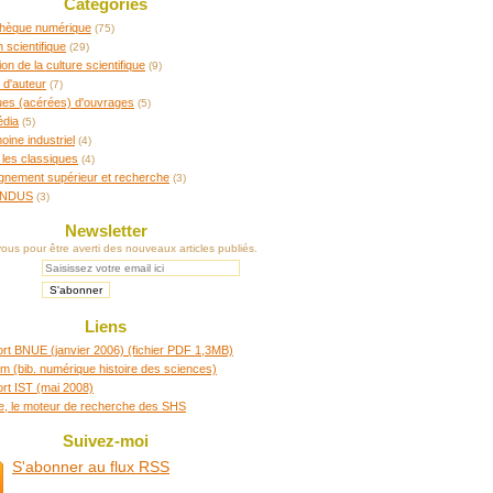
Catégories
othèque numérique
(75)
n scientifique
(29)
ion de la culture scientifique
(9)
 d'auteur
(7)
ques (acérées) d'ouvrages
(5)
édia
(5)
oine industriel
(4)
 les classiques
(4)
gnement supérieur et recherche
(3)
INDUS
(3)
Newsletter
us pour être averti des nouveaux articles publiés.
Liens
rt BNUE (janvier 2006) (fichier PDF 1,3MB)
m (bib. numérique histoire des sciences)
rt IST (mai 2008)
re, le moteur de recherche des SHS
Suivez-moi
S'abonner au flux RSS