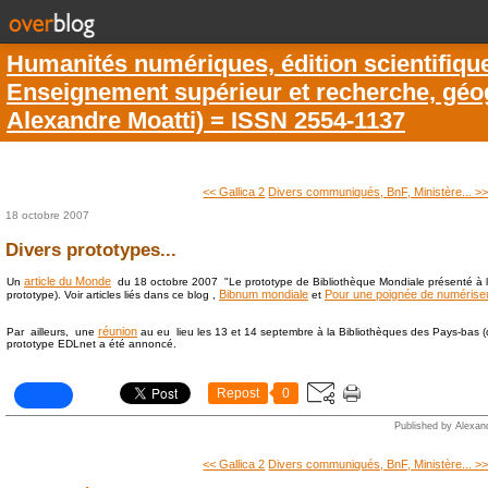
Humanités numériques, édition scientifiqu
Enseignement supérieur et recherche, géogr
Alexandre Moatti) = ISSN 2554-1137
<< Gallica 2
Divers communiqués, BnF, Ministère... >
18 octobre 2007
Divers prototypes...
article du Monde
Un
du 18 octobre 2007 "Le prototype de Bibliothèque Mondiale présenté à l
Bibnum mondiale
Pour une poignée de numérise
prototype). Voir articles liés dans ce blog ,
et
réunion
Par ailleurs, une
au eu lieu les 13 et 14 septembre à la Bibliothèques des Pays-bas (q
prototype EDLnet a été annoncé.
Repost
0
Published by Alexan
<< Gallica 2
Divers communiqués, BnF, Ministère... >