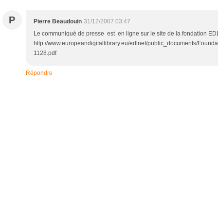
P
Pierre Beaudouin
31/12/2007 03:47
Le communiqué de presse est en ligne sur le site de la fondation ED
http://www.europeandigitallibrary.eu/edlnet/public_documents/Fou
1128.pdf
Répondre