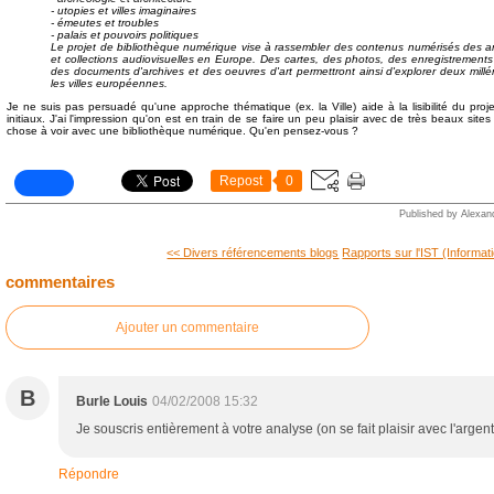
- utopies et villes imaginaires
- émeutes et troubles
- palais et pouvoirs politiques
Le projet de bibliothèque numérique vise à rassembler des contenus numérisés des a
et collections audiovisuelles en Europe. Des cartes, des photos, des enregistrements 
des documents d'archives et des oeuvres d'art permettront ainsi d'explorer deux millé
les villes européennes.
Je ne suis pas persuadé qu'une approche thématique (ex. la Ville) aide à la lisibilité du proje
initiaux. J'ai l'impression qu'on est en train de se faire un peu plaisir avec de très beaux sit
chose à voir avec une bibliothèque numérique. Qu'en pensez-vous ?
Repost
0
Published by Alexan
<< Divers référencements blogs
Rapports sur l'IST (Informati
commentaires
Ajouter un commentaire
B
Burle Louis
04/02/2008 15:32
Je souscris entièrement à votre analyse (on se fait plaisir avec l'argen
Répondre