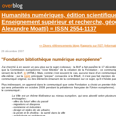
Humanités numériques, édition scientifiqu
Enseignement supérieur et recherche, géogr
Alexandre Moatti) = ISSN 2554-1137
<< Divers référencements blogs
Rapports sur l'IST (Informati
26 décembre 2007
"Fondation bibliothèque numérique européenne"
J'ai cherché à en savoir un peu plus sur le sujet ci-dessus : la BnF a fait paraître le 17 décemb
que la Commission européenne "s'est félicitée" de la création de la Fondation ; ce commun
ici
venant de la BnF,
(HTML). Mais, comme c'est souvent le cas, aucune trace d'un communiq
page
elle-même : sur la
principale "presse" consacrée à la BNuE, il n'est pas fait mention de 
communiqué original, ou des éléments émanant de la commission sur ce sujet, qu'il n'hésite pas
Plus intéressant, on apprend dans le communiqué que cette Fondation a choisi un premier t
qui sera présentée en octobre 2008 pendant la présidence française de l'Union européenne). I
le communiqué :
La Ville est un thème fédérateur au niveau européen, qui sera abordé selon plusieurs 
envisagées :
- villes du futur/ villes du passé
- migrations et diaspora
- commerce et industries
- design et styles de vie urbains
- la peste et le choléra : la santé dans la ville
- archéologie et architecture