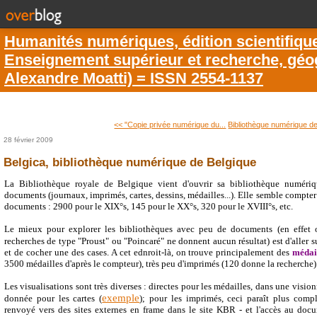
Humanités numériques, édition scientifiqu
Enseignement supérieur et recherche, géogr
Alexandre Moatti) = ISSN 2554-1137
<< "Copie privée numérique du...
Bibliothèque numérique de
28 février 2009
Belgica, bibliothèque numérique de Belgique
La Bibliothèque royale de Belgique vient d'ouvrir sa bibliothèque numériq
documents (journaux, imprimés, cartes, dessins, médailles...). Elle semble compter
documents : 2900 pour le XIX°s, 145 pour le XX°s, 320 pour le XVIII°s, etc.
Le mieux pour explorer les bibliothèques avec peu de documents (en effet o
recherches de type "Proust" ou "Poincaré" ne donnent aucun résultat) est d'aller s
et de cocher une des cases. A cet ednroit-là, on trouve principalement des
médail
3500 médailles d'après le compteur), très peu d'imprimés (120 donne la recherche)
Les visualisations sont très diverses : directes pour les médailles, dans une visi
exemple
donnée pour les cartes (
); pour les imprimés, ceci paraît plus compl
renvoyé vers des sites externes en frame dans le site KBR - et l'accès au doc