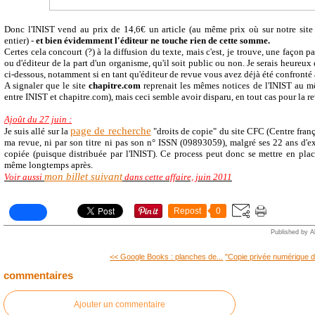
Donc l'INIST vend au prix de 14,6€ un article (au même prix où sur notre site
entier) -
et bien évidemment l'éditeur ne touche rien de cette somme.
Certes cela concourt (?) à la diffusion du texte, mais c'est, je trouve, une façon pa
ou d'éditeur de la part d'un organisme, qu'il soit public ou non. Je serais heureu
ci-dessous, notamment si en tant qu'éditeur de revue vous avez déjà été confronté à
A signaler que le site
chapitre.com
reprenait les mêmes notices de l'INIST au m
entre INIST et chapitre.com), mais ceci semble avoir disparu, en tout cas pour la r
Ajoût du 27 juin :
page de recherche
Je suis allé sur la
"droits de copie" du site CFC (Centre franç
ma revue, ni par son titre ni pas son n° ISSN (09893059), malgré ses 22 ans d'exi
copiée (puisque distribuée par l'INIST). Ce process peut donc se mettre en place
même longtemps après.
mon billet suivant
Voir aussi
dans cette affaire, juin 2011
Repost
0
Published by A
<< Google Books : planches de...
"Copie privée numérique d
commentaires
Ajouter un commentaire