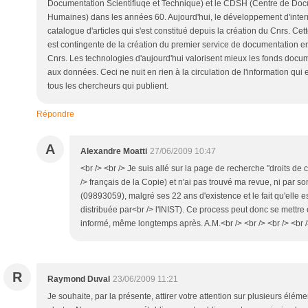
Documentation Scientifiuqe et Technique) et le CDSH (Centre de Do
Humaines) dans les années 60. Aujourd'hui, le développement d'internet
catalogue d'articles qui s'est constitué depuis la création du Cnrs. Cet
est contingente de la création du premier service de documentation 
Cnrs. Les technologies d'aujourd'hui valorisent mieux les fonds documen
aux données. Ceci ne nuit en rien à la circulation de l'information qui 
tous les chercheurs qui publient.
Répondre
A
Alexandre Moatti
27/06/2009 10:47
<br /> <br /> Je suis allé sur la page de recherche "droits de
/> français de la Copie) et n'ai pas trouvé ma revue, ni par so
(09893059), malgré ses 22 ans d'existence et le fait qu'elle 
distribuée par<br /> l'INIST). Ce process peut donc se mettre 
informé, même longtemps après. A.M.<br /> <br /> <br /> <br 
R
Raymond Duval
23/06/2009 11:21
Je souhaite, par la présente, attirer votre attention sur plusieurs élémen