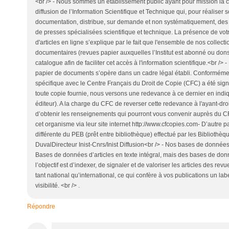
<br /> - Nous sommes un établissement public ayant pour mission la col
diffusion de l’Information Scientifique et Technique qui, pour réaliser 
documentation, distribue, sur demande et non systématiquement, des
de presses spécialisées scientifique et technique. La présence de votr
d'articles en ligne s’explique par le fait que l'ensemble de nos collecti
documentaires (revues papier auxquelles l’Institut est abonné ou dons
catalogue afin de faciliter cet accès à l'information scientifique.<br /> 
papier de documents s’opère dans un cadre légal établi. Conformément
spécifique avec le Centre Français du Droit de Copie (CFC) a été sign
toute copie fournie, nous versons une redevance à ce dernier en indiqu
éditeur). A la charge du CFC de reverser cette redevance à l'ayant-dro
d’obtenir les renseignements qui pourront vous convenir auprès du CFC
cet organisme via leur site internet http://www.cfcopies.com- D’autre par
différente du PEB (prêt entre bibliothèque) effectué par les Biblioth
DuvalDirecteur Inist-Cnrs/Inist Diffusion<br /> - Nos bases de donné
Bases de données d’articles en texte intégral, mais des bases de do
l’objectif est d’indexer, de signaler et de valoriser les articles des rev
tant national qu’international, ce qui confère à vos publications un lab
visibilité. <br /> .
Répondre