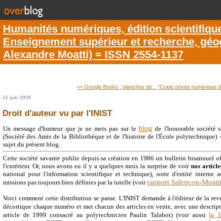
Humanités numériques, édition scientifiqu
Enseignement supérieur et recherche, géogr
Alexandre Moatti) = ISSN 2554-1137
<< Google Books : planches de...
"Copie privée numérique d
21 juin 2009
Droit d'auteur vu par l'INIST
blog
Un message d'humeur que je ne mets pas sur le
de l'honorable société 
(Société des Amis de la Bibliothèque et de l'histoire de l'École polytechnique) —
sujet du présent blog.
Cette société savante publie depuis sa création en 1986 un bulletin bisannuel 
l'extérieur. Or, nous avons eu il y a quelques mois la surprise de voir
nos articl
national pour l'information scientifique et technique), sorte d'entité inter
rapport Salençon-Moatt
missions pas toujours bien définies par la tutelle (voir
Voici comment cette distribution se passe. L'INIST demande à l'éditeur de la rev
décortique chaque numéro et met chacun des articles en vente, avec une descrip
la l
article de 1999 consacré au polytechnicien Paulin Talabot) (voir aussi