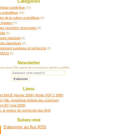
Catégories
othèque numérique
(75)
n scientifique
(29)
ion de la culture scientifique
(9)
 d'auteur
(7)
ques (acérées) d'ouvrages
(5)
édia
(5)
oine industriel
(4)
 les classiques
(4)
gnement supérieur et recherche
(3)
INDUS
(3)
Newsletter
us pour être averti des nouveaux articles publiés.
Liens
rt BNUE (janvier 2006) (fichier PDF 1,3MB)
m (bib. numérique histoire des sciences)
rt IST (mai 2008)
re, le moteur de recherche des SHS
Suivez-moi
S'abonner au flux RSS