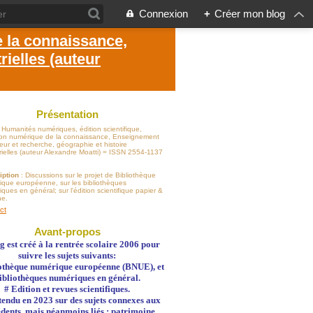
Connexion
+
Créer mon blog
e la connaissance,
ielles (auteur
Présentation
: Humanités numériques, édition scientifique,
sion numérique de la connaissance, Enseignement
eur et recherche, géographie et histoire
rielles (auteur Alexandre Moatti) = ISSN 2554-1137
iption
: Discussions sur le projet de Bibliothèque
ique européenne, sur les bibliothèques
ques en général; sur l'édition scientifique papier &
ne.
ct
Avant-propos
g est créé à la rentrée scolaire 2006 pour
suivre les sujets suivants:
othèque numérique européenne (BNUE), et
ibliothèques numériques en général.
# Edition et revues scientifiques.
 étendu en 2023 sur des sujets connexes aux
dents, mais néanmoins liés : patrimoine