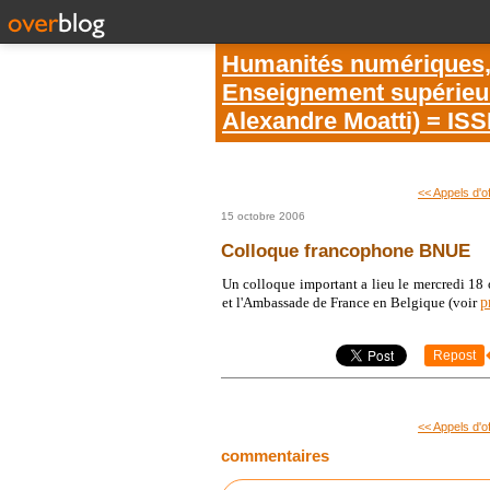
Humanités numériques, é
Enseignement supérieur 
Alexandre Moatti) = IS
<< Appels d'o
15 octobre 2006
Colloque francophone BNUE
Un colloque important a lieu le mercredi 18 
p
et l'Ambassade de France en Belgique (voir
Repost
<< Appels d'o
commentaires