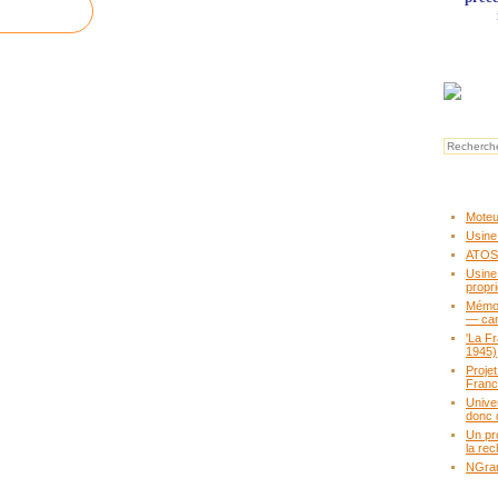
Moteur
Usine
ATOS,
Usine
propr
Mémoir
— ca
'La F
1945)
Proje
Fran
Unive
donc 
Un pr
la rec
NGram