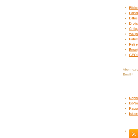
Bibli
Editio
Diffus
Droits
Criti
Wikip
Patrim
Relire
Ensei
GEO
Abonnez-vo
Email
Rappo
BibNu
Rappo
Isido