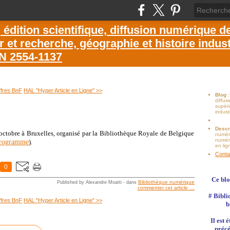
dition scientifique, diffusion numérique d
et recherche, géographie et histoire industr
SN 2554-1137
ffres BnF
HAL "Hyper Article en Ligne" >>
Blog
diffu
supéri
indust
Descr
octobre à Bruxelles, organisé par la Bibliothèque Royale de Belgique
numér
numéri
rogramme
).
en lig
Conta
0
Ce blo
Bibliothèque numérique
Published by Alexandre Moatti
-
dans
commenter cet article
…
# Bibli
ffres BnF
HAL "Hyper Article en Ligne" >>
b
Il est
précé