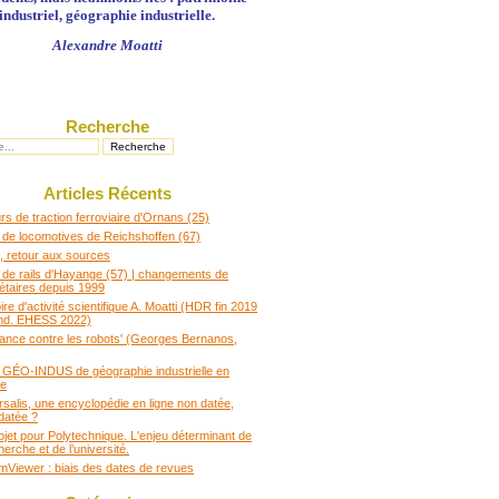
industriel, géographie industrielle.
Alexandre Moatti
Recherche
Articles Récents
s de traction ferroviaire d'Ornans (25)
 de locomotives de Reichshoffen (67)
 retour aux sources
 de rails d'Hayange (57) | changements de
iétaires depuis 1999
e d'activité scientifique A. Moatti (HDR fin 2019
nd. EHESS 2022)
rance contre les robots' (Georges Bernanos,
t GÉO-INDUS de géographie industrielle en
ce
rsalis, une encyclopédie en ligne non datée,
datée ?
ojet pour Polytechnique. L'enjeu déterminant de
herche et de l’université.
Viewer : biais des dates de revues