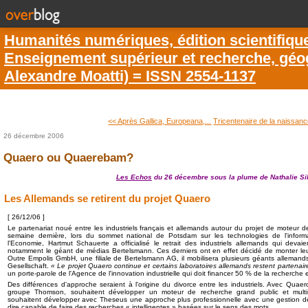
Humanités numériques, édition scientifiqu
Enseignement supérieur et recherche, géogr
Alexandre Moatti) = ISSN 2554-1137
<< Après Gallica, Europeana,...
Tricentenaire de la naissanc
26 décembre 2006
Quaero ou Quaerebam?
Les Echos
du 26 décembre sous la plume de Nathalie Sil
Les Allemands se retirent du projet Quaero
[ 26/12/06 ]
Le partenariat noué entre les industriels français et allemands autour du projet de moteur 
semaine dernière, lors du sommet national de Potsdam sur les technologies de l'informa
l'Economie, Hartmut Schauerte a officialisé le retrait des industriels allemands qui devaie
notamment le géant de médias Bertelsmann. Ces derniers ont en effet décidé de monter l
Outre Empolis GmbH, une filiale de Bertelsmann AG, il mobilisera plusieurs géants alleman
Gesellschaft.
« Le projet Quaero continue et certains laboratoires allemands restent partena
un porte-parole de l'Agence de l'innovation industrielle qui doit financer 50 % de la recherc
Des différences d'approche seraient à l'origine du divorce entre les industriels. Avec Quaero
groupe Thomson, souhaitent développer un moteur de recherche grand public et multi
souhaitent développer avec Theseus une approche plus professionnelle avec une gestion de
dire capable de faire des recherches « intelligentes » basées sur le sens des mots.