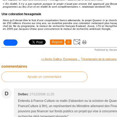
« En réalité, il n'y a pas rupture puisque le projet n'avait pas encore été approuvé par Brux
programmes au lieu d'un et en réalité ils sont complémentaires »,
relativisait vendredi l'AII.
Une coloration hexagonale
Alors qu'il devait être le fruit d'une coopération franco-allemande, le projet Quaero (« je cherc
de 250 millions d'euros sur cinq ans, va toutefois prendre une coloration nettement plus he
chef de file du programme, le moteur de recherche français Exalead, Jouve, LTU et VecsyCh
en 2005 par Jacques Chirac pour concurrencer le moteur de recherche américain Google.
Repost
0
Published by Alexan
<< Après Gallica, Europeana,...
Tricentenaire de la naissanc
commentaires
Ajouter un commentaire
D
Delbec
27/12/2006 11:25
Entendu à France-Culture ce matin (l'abandon ou la scission de Quae
FranceCulture à 9h!), un représentant du Ministère allemand des Finan
pouvons pas financer sur fonds publics un projet qui vise à concurre
recherche déjà largement répandu"