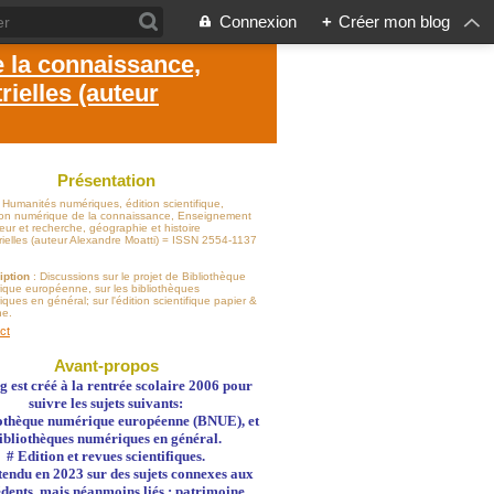
Connexion
+
Créer mon blog
e la connaissance,
ielles (auteur
Présentation
: Humanités numériques, édition scientifique,
sion numérique de la connaissance, Enseignement
eur et recherche, géographie et histoire
rielles (auteur Alexandre Moatti) = ISSN 2554-1137
iption
: Discussions sur le projet de Bibliothèque
ique européenne, sur les bibliothèques
ques en général; sur l'édition scientifique papier &
ne.
ct
Avant-propos
g est créé à la rentrée scolaire 2006 pour
suivre les sujets suivants:
othèque numérique européenne (BNUE), et
ibliothèques numériques en général.
# Edition et revues scientifiques.
 étendu en 2023 sur des sujets connexes aux
dents, mais néanmoins liés : patrimoine