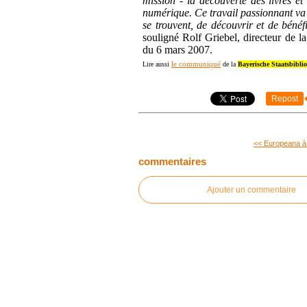
mission - la découverte des livres et 
numérique. Ce travail passionnant va p
se trouvent, de découvrir et de bénéfi
souligné Rolf Griebel, directeur de 
du 6 mars 2007.
le communiqué
Lire aussi
de la
Bayerische Staatsbibli
Repost
<< Europeana à 
commentaires
Ajouter un commentaire