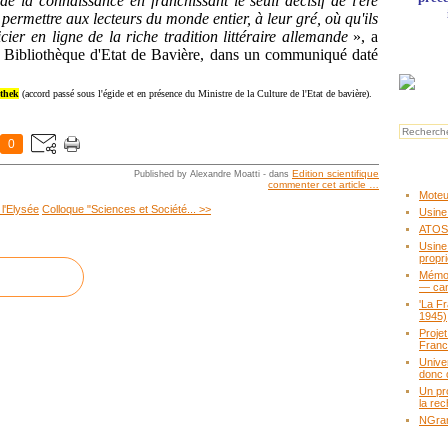
de la connaissance en franchissant le seuil décisif de l'ère
ermettre aux lecteurs du monde entier, à leur gré, où qu'ils
cier en ligne de la riche tradition littéraire allemande
», a
la Bibliothèque d'Etat de Bavière, dans un communiqué daté
othek
(accord passé sous l'égide et en présence du Ministre de la Culture de l'Etat de bavière).
0
Edition scientifique
Published by Alexandre Moatti
-
dans
commenter cet article
…
Moteur
l'Elysée
Colloque "Sciences et Société... >>
Usine
ATOS,
Usine
propr
Mémoir
— ca
'La F
1945)
Proje
Fran
Unive
donc 
Un pr
la rec
NGram