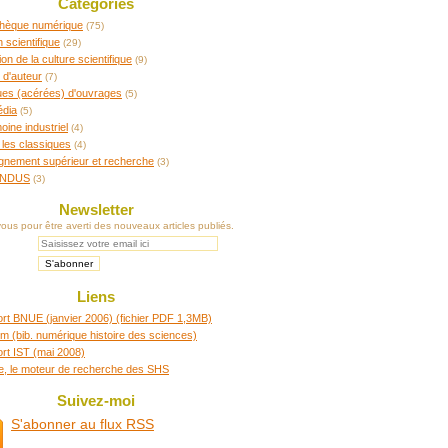
Catégories
othèque numérique
(75)
n scientifique
(29)
ion de la culture scientifique
(9)
 d'auteur
(7)
ques (acérées) d'ouvrages
(5)
édia
(5)
oine industriel
(4)
 les classiques
(4)
gnement supérieur et recherche
(3)
INDUS
(3)
Newsletter
us pour être averti des nouveaux articles publiés.
Liens
rt BNUE (janvier 2006) (fichier PDF 1,3MB)
m (bib. numérique histoire des sciences)
rt IST (mai 2008)
re, le moteur de recherche des SHS
Suivez-moi
S'abonner au flux RSS