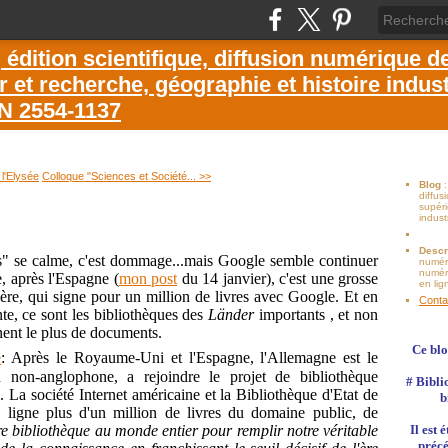
dition scientifique, diffusion numérique d
et recherche, géographie et histoire industr
SN 2554-1137
l'Elysée
Colloque "Sciences et Société... >>
Blog
diffu
supéri
indust
Descr
s" se calme, c'est dommage...mais Google semble continuer
numér
numéri
, après l'Espagne (
mon post
du 14 janvier), c'est une grosse
en lig
ère, qui signe pour un million de livres avec Google. Et en
Conta
te, ce sont les bibliothèques des
Länder
importants , et non
nent le plus de documents.
Ce blo
e
: Après le Royaume-Uni et l'Espagne, l'Allemagne est le
 non-anglophone, a rejoindre le projet de bibliothèque
# Bibli
La société Internet américaine et la Bibliothèque d'Etat de
b
 ligne plus d'un million de livres du domaine public, de
e bibliothèque au monde entier pour remplir notre véritable
Il est
précé