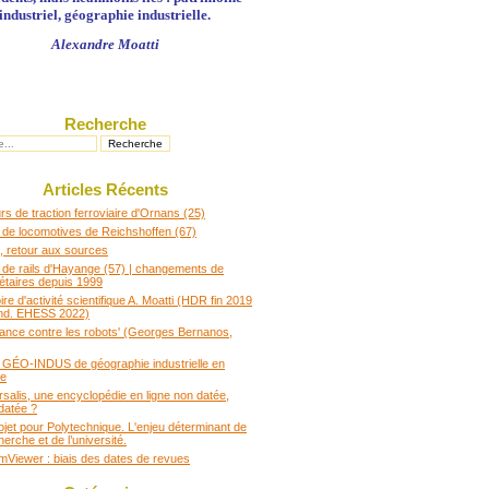
industriel, géographie industrielle.
Alexandre Moatti
Recherche
Articles Récents
s de traction ferroviaire d'Ornans (25)
 de locomotives de Reichshoffen (67)
 retour aux sources
 de rails d'Hayange (57) | changements de
iétaires depuis 1999
e d'activité scientifique A. Moatti (HDR fin 2019
nd. EHESS 2022)
rance contre les robots' (Georges Bernanos,
t GÉO-INDUS de géographie industrielle en
ce
rsalis, une encyclopédie en ligne non datée,
datée ?
ojet pour Polytechnique. L'enjeu déterminant de
herche et de l’université.
Viewer : biais des dates de revues