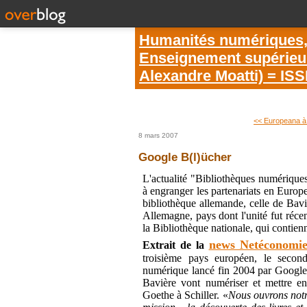
Humanités numériques, é
Enseignement supérieur 
Alexandre Moatti) = IS
<< Europeana à 
8 mars 2007
Google B(l)ücher
L'actualité "Bibliothèques numérique
à engranger les partenariats en Europe
bibliothèque allemande, celle de Bavi
Allemagne, pays dont l'unité fut récen
la Bibliothèque nationale, qui contien
news Netéconomi
Extrait de la
troisième pays européen, le second
numérique lancé fin 2004 par Google. 
Bavière vont numériser et mettre en
Goethe à Schiller.
«
Nous ouvrons notr