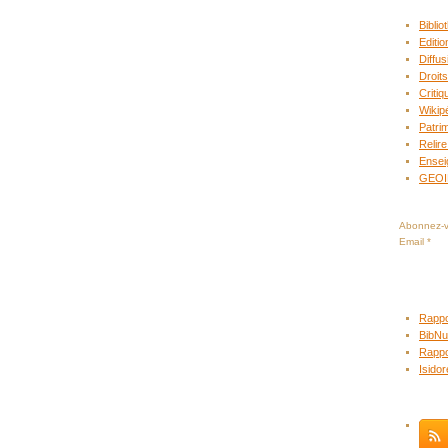
Bibli
Editio
Diffus
Droits
Criti
Wikip
Patrim
Relire
Ensei
GEO
Abonnez-vo
Email
Rappo
BibNu
Rappo
Isido