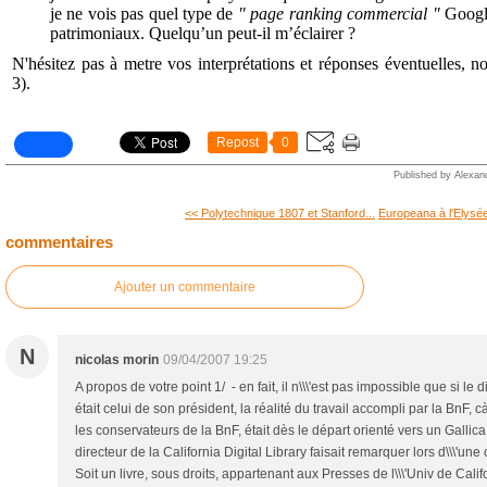
je ne vois pas quel type de
" page ranking commercial "
Google
patrimoniaux. Quelqu’un peut-il m’éclairer ?
N'hésitez pas à metre vos interprétations et réponses éventuelles, n
3).
Repost
0
Published by Alexan
<< Polytechnique 1807 et Stanford...
Europeana à l'Elysé
commentaires
Ajouter un commentaire
N
nicolas morin
09/04/2007 19:25
A propos de votre point 1/ - en fait, il n\\\'est pas impossible que si le
était celui de son président, la réalité du travail accompli par la BnF, 
les conservateurs de la BnF, était dès le départ orienté vers un Gallica
directeur de la California Digital Library faisait remarquer lors d\\\'un
Soit un livre, sous droits, appartenant aux Presses de l\\\'Univ de Calif