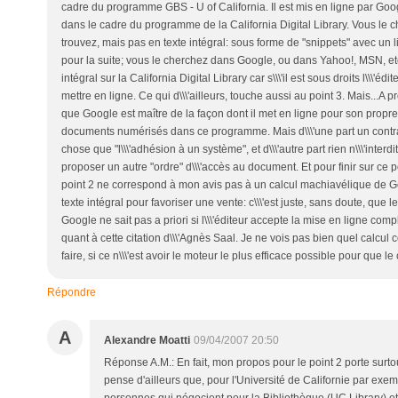
cadre du programme GBS - U of California. Il est mis en ligne par Googl
dans le cadre du programme de la California Digital Library. Vous le
trouvez, mais pas en texte intégral: sous forme de "snippets" avec un li
pour la suite; vous le cherchez dans Google, ou dans Yahoo!, MSN, etc.
intégral sur la California Digital Library car s\\\'il est sous droits l\\\'é
mettre en ligne. Ce qui d\\\'ailleurs, touche aussi au point 3. Mais...A pr
que Google est maître de la façon dont il met en ligne pour son propr
documents numérisés dans ce programme. Mais d\\\'une part un contra
chose que "l\\\'adhésion à un système", et d\\\'autre part rien n\\\'inter
proposer un autre "ordre" d\\\'accès au document. Et pour finir sur ce poi
point 2 ne correspond à mon avis pas à un calcul machiavélique de G
texte intégral pour favoriser une vente: c\\\'est juste, sans doute, que le
Google ne sait pas a priori si l\\\'éditeur accepte la mise en ligne com
quant à cette citation d\\\'Agnès Saal. Je ne vois pas bien quel calcul
faire, si ce n\\\'est avoir le moteur le plus efficace possible pour que 
Répondre
A
Alexandre Moatti
09/04/2007 20:50
Réponse A.M.: En fait, mon propos pour le point 2 porte surtout
pense d'ailleurs que, pour l'Université de Californie par ex
personnes qui négocient pour la Bibliothèque (UC Library) e