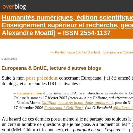
Humanités numériques, édition scientifiqu
Enseignement supérieur et recherche, géogr
Alexandre Moatti) = ISSN 2554-1137
<< Polytechnique 1807 et Stanford...
Europeana à l'Elysé
9 avril 2007
Europeana & BnUE, lecture d'autres blogs
post précédent
Suite à mon
concernant Europeana, j’ai été amené 
de blogs, et ai retenu les URLs suivantes :
–
Retranscription
d’une interview d’A. Saal, directrice générale de la B
Culture le samedi 17 février 2007
(merci au blog Tinihane, qui effectue ces
– Nicolas Morin,
Galliflan, le test (et la politique, toujours…),
post du 31 
affordance.i
17 décembre 2006
Europeana ? Galliflan !)
(via O. Ertzsheid
Au hasard de ces derniers posts, même si je ne partage pas toujours le 
un certain nombre de questions que je me pose. Au moment où les " po
vont (MM. Chirac et Jeanneney), et –
pourquoi ne pas l’espérer ?
– po