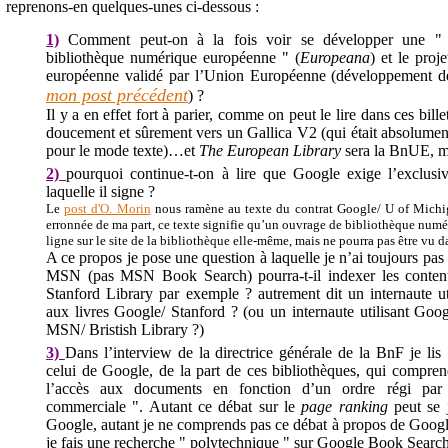
reprenons-en quelques-unes ci-dessous :
1)
Comment peut-on à la fois voir se développer une " co
bibliothèque numérique européenne " (
Europeana
) et le proj
européenne validé par l’Union Européenne (développement 
mon post précédent
) ?
Il y a en effet fort à parier, comme on peut le lire dans ces bille
doucement et sûrement vers un Gallica V2 (qui était absolument
pour le mode texte)…et
The European Library
sera la BnUE, m
2)
pourquoi continue-t-on à lire que Google exige l’exclusi
laquelle il signe ?
Le
post d'O. Morin
nous ramène au texte du contrat Google/ U of Michiga
erronnée de ma part, ce texte signifie qu’un ouvrage de bibliothèque numé
ligne sur le site de la bibliothèque elle-même, mais ne pourra pas être vu
A ce propos je pose une question à laquelle je n’ai toujours pas
MSN (pas MSN Book Search) pourra-t-il indexer les conten
Stanford Library par exemple ? autrement dit un internaute u
aux livres Google/ Stanford ? (ou un internaute utilisant Goog
MSN/ Bristish Library ?)
3)
Dans l’interview de la directrice générale de la BnF je lis
celui de Google, de la part de ces bibliothèques, qui compre
l’accès aux documents en fonction d’un ordre régi par d
commerciale ". Autant ce débat sur le
page ranking
peut se 
Google, autant je ne comprends pas ce débat à propos de Go
je fais une recherche " polytechnique " sur Google Book Search