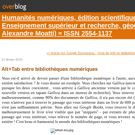
Humanités numériques, édition scientifiqu
Enseignement supérieur et recherche, géogr
Alexandre Moatti) = ISSN 2554-1137
<< Article sur Google-Europeana...
Droit de prêt en bibliothè
21 février 2010
Alt+Tab entre bibliothèques numériques
Vous est-il arrivé de devoir passer d'une bibliothèque numérique à l'autre, au
entière satisfaction ? Je vous donne un exemple. Vous cherchez sur
Gallica
(ancie
puisque les deux coexistent... vous arrivez à
Gallica
ancienne version par le ca
nouvelle version en tapant
Gallica
dans un moteur de recherche). Vous trouvez 
malheureusement, comme 90% des documents de
Gallica
, il n'a pas encore été
vous n'arrivez pas à trouver le passage qui vous intéresse dans un livre de 600 
n'est pas suffisamment précise. Vous allez sur
Google Books
, vous trouvez le 
malheureusement le livre n'est visible que par "snippets" - par extraits de ph
passage qui vous intéresse, vous relevez le numéro de page, et vous revenez s
entière ! C'est beau et harmonisé le monde des bibliothèques numériques !