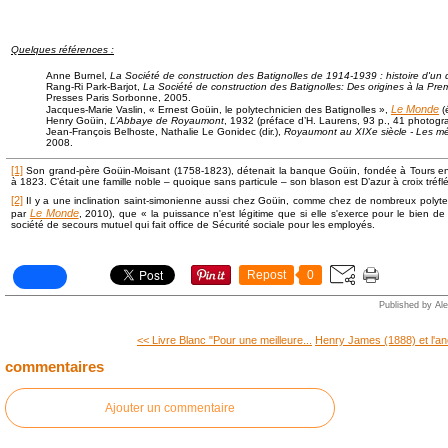
Quelques références :
Anne Burnel,
La Société de construction des Batignolles de 1914-1939 : histoire d'un 
Rang-Ri Park-Barjot,
La Société de construction des Batignolles: Des origines à la Pr
Presses Paris Sorbonne, 2005.
Le Monde
Jacques-Marie Vaslin, « Ernest Goüin, le polytechnicien des Batignolles »,
(
Henry Goüin,
L’Abbaye de Royaumont
, 1932 (préface d’H. Laurens, 93 p., 41 photogr
Jean-François Belhoste, Nathalie Le Gonidec (dir.),
Royaumont au XIXe siècle - Les 
2008.
[1]
Son grand-père Goüin-Moisant (1758-1823), détenait la banque Goüin, fondée à Tours en 
à 1823. C’était une famille noble – quoique sans particule – son blason est D’azur à croix tréflé
[2]
Il y a une inclination saint-simonienne aussi chez Goüin, comme chez de nombreux polyt
Le Monde
par
, 2010), que
« la puissance n'est légitime que si elle s'exerce pour le bien d
société de secours mutuel qui fait office de Sécurité sociale pour les employés.
Repost
0
Published by Al
<< Livre Blanc "Pour une meilleure...
Henry James (1888) et l'a
commentaires
Ajouter un commentaire