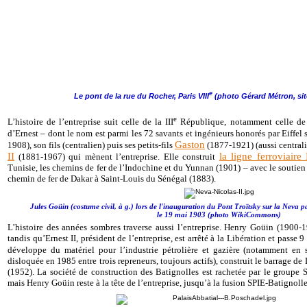
e
Le pont de la rue du Rocher, Paris VIII
(photo Gérard Métron, site
e
L’histoire de l’entreprise suit celle de la III
République, notamment celle de l
d’Ernest – dont le nom est parmi les 72 savants et ingénieurs honorés par Eiffel s
Gaston
1908), son fils (centralien) puis ses petits-fils
(1877-1921) (aussi central
II
la ligne ferroviair
(1881-1967) qui mènent l’entreprise. Elle construit
Tunisie, les chemins de fer de l’Indochine et du Yunnan (1901) – avec le soutien
chemin de fer de Dakar à Saint-Louis du Sénégal (1883).
Jules Goüin (costume civil, à g.) lors de l'inauguration du Pont Troïtsky sur la Neva par 
le 19 mai 1903 (photo WikiCommons)
L’histoire des années sombres traverse aussi l’entreprise. Henry Goüin (1900-19
tandis qu’Ernest II, président de l’entreprise, est arrêté à la Libération et passe 
développe du matériel pour l’industrie pétrolière et gazière (notamment en
disloquée en 1985 entre trois repreneurs, toujours actifs), construit le barrage
(1952). La société de construction des Batignolles est rachetée par le group
mais Henry Goüin reste à la tête de l’entreprise, jusqu’à la fusion SPIE-Batignoll