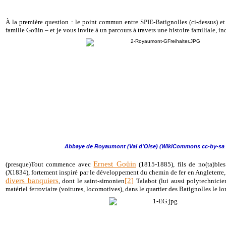
À la première question : le point commun entre SPIE-Batignolles (ci-dessus) et
famille Goüin – et je vous invite à un parcours à travers une histoire familiale, ind
Abbaye de Royaumont (Val d'Oise) (WikiCommons cc-by-sa 
Ernest Goüin
(presque)Tout commence avec
(1815-1885), fils de no(ta)ble
(X1834), fortement inspiré par le développement du chemin de fer en Angleterre,
divers banquiers
[2]
, dont le saint-simonien
Talabot (lui aussi polytechnicien
matériel ferroviaire (voitures, locomotives), dans le quartier des Batignolles le l