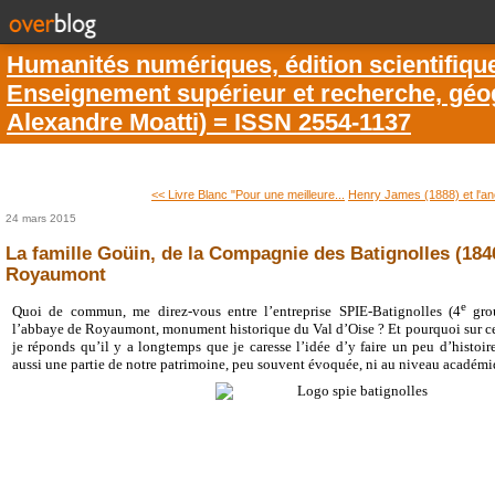
Humanités numériques, édition scientifiqu
Enseignement supérieur et recherche, géogr
Alexandre Moatti) = ISSN 2554-1137
<< Livre Blanc "Pour une meilleure...
Henry James (1888) et l'a
24 mars 2015
La famille Goüin, de la Compagnie des Batignolles (1846
Royaumont
e
Quoi de commun, me direz-vous entre l’entreprise SPIE-Batignolles (4
grou
l’abbaye de Royaumont, monument historique du Val d’Oise ? Et pourquoi sur ce 
je réponds qu’il y a longtemps que je caresse l’idée d’y faire un peu d’histoir
aussi une partie de notre patrimoine, peu souvent évoquée, ni au niveau académiqu