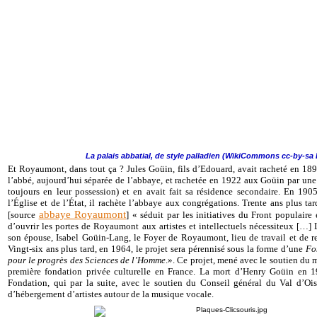
La palais abbatial, de style palladien (WikiCommons cc-by-sa
Et Royaumont, dans tout ça ? Jules Goüin, fils d’Edouard, avait racheté en 1898
l’abbé, aujourd’hui séparée de l’abbaye, et rachetée en 1922 aux Goüin par un
toujours en leur possession) et en avait fait sa résidence secondaire. En 1905
l’Église et de l’État, il rachète l’abbaye aux congrégations. Trente ans plus t
abbaye Royaumont
[source
] « séduit par les initiatives du Front populaire 
d’ouvrir les portes de Royaumont aux artistes et intellectuels nécessiteux […]
son épouse, Isabel Goüin-Lang, le Foyer de Royaumont, lieu de travail et de rep
Vingt-six ans plus tard, en 1964, le projet sera pérennisé sous la forme d’une
Fo
pour le progrès des Sciences de l’Homme
.». Ce projet, mené avec le soutien du m
première fondation privée culturelle en France. La mort d’Henry Goüin en 1
Fondation, qui par la suite, avec le soutien du Conseil général du Val d’Ois
d’hébergement d’artistes autour de la musique vocale.