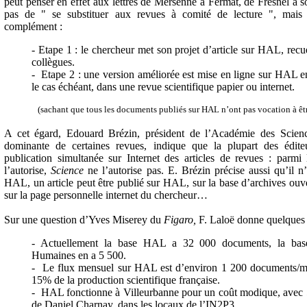
peut penser en effet aux lettres de Mersenne à Fermat, de Fresnel à so
pas de " se substituer aux revues à comité de lecture ", mais 
complément :
- Etape 1 : le chercheur met son projet d’article sur HAL, recu
collègues.
- Etape 2 : une version améliorée est mise en ligne sur HAL e
le cas échéant, dans une revue scientifique papier ou internet.
(sachant que tous les documents publiés sur HAL n’ont pas vocation à êt
A cet égard, Edouard Brézin, président de l’Académie des Sciences
dominante de certaines revues, indique que la plupart des édite
publication simultanée sur Internet des articles de revues : parmi 
l’autorise,
Science
ne l’autorise pas. E. Brézin précise aussi qu’il 
HAL, un article peut être publié sur HAL, sur la base d’archives o
sur la page personnelle internet du chercheur…
Sur une question d’Yves Miserey du
Figaro,
F. Laloë donne quelques é
- Actuellement la base HAL a 32 000 documents, la bas
Humaines en a 5 500.
- Le flux mensuel sur HAL est d’environ 1 200 documents/mo
15% de la production scientifique française.
- HAL fonctionne à Villeurbanne pour un coût modique, avec 5
de Daniel Charnay, dans les locaux de l’IN2P3.