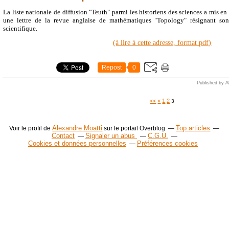
La liste nationale de diffusion "Teuth" parmi les historiens des sciences a mis en 
une lettre de la revue anglaise de mathématiques "Topology" résignant son
scientifique.
(à lire à cette adresse, format pdf)
Repost
0
Published by A
<<
<
1
2
3
Alexandre Moatti
Top articles
Voir le profil de
sur le portail Overblog
Contact
Signaler un abus
C.G.U.
Cookies et données personnelles
Préférences cookies