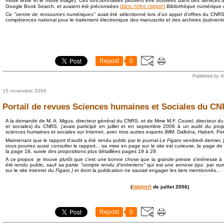
mode texte et le mode image). Ces fonctionnalités peuvent être trouvées dans des services 
dans notre rapport
Google Book Search, et avaient été préconisées
Bibliothèque numérique
Ce
"centre de ressources numériques"
avait été sélectionné lors d'un appel d'offres du C
compétences national pour le traitement électronique des manuscrits et des archives (subvent
Repost
0
Published by A
15 novembre 2006
Portail de revues Sciences humaines et Sociales du C
A la demande de M. A. Migus, directeur général du CNRS, et de Mme M.F. Courel, directeur 
et sociales) du CNRS, j'avais participé en juillet et en septembre 2006 à un audit du proj
sciences humaines et sociales sur Internet, avec trois autres experts (MM. Dalbéra, Habert, Petr
Maintenant que le rapport d'audit a été rendu public par le journal
Le Figaro
vendredi dernier, j
vous pourrez aussi consulter le rapport... sa mise en page sur le site est curieuse, la page de 
la page 18, suivie des propositions plus détaillées pages 19 à 29.
A ce propos je trouve plutôt que c'est une bonne chose que la grande presse s'intéresse à c
été rendu public, sauf sa partie
"compte rendu d'entretiens"
qui est une annexe (qui par surc
sur le site internet du
Figaro )
et dont la publication ne saurait engager les tiers mentionnés...
rapport
(
de juillet 2006)
Repost
0