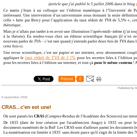
(article que j'ai publié le 5 juillet 2006 dans le blog
Ce matin j’étais à un colloque sur l’édition numérique à l’Université de Pa
intéressant. Une intervention d’un universitaire nous donnant la seule définition 
celle « faite par Bercy pour l’application du taux réduit de
TVA
de 5,5% », cet
rhétorique.
Mais je n’allais pas tarder à en avoir une illustration l’après-midi- même (j’ai tou
à la théorie). En rendez-vous chez un éditeur scientifique français (il n’en r
nouveau parler de
TVA
– c’est rare quand j’entends parler deux fois de
TVA
dans l
cette fois-ci.
Une revue scientifique, c’est sur papier et sur internet, avec abonnement coupl
taux réduit de TVA de 2,1%
appliquer le
pour les recettes liées à l’édition 
pour les recettes liées à l’édition sur internet, et tout çà
pour le même contenu
! 
Repost
0
Published by A
6 septembre 2006
CRAS...c'en est une!
Où sont passés les
CRAS
(Comptes-Rendus de l'Académie des Sciences) sur inter
De 1835 (date de leur création par l'académicien Arago) à 1935 on peut le
documents numérisés de la BnF. Les CRAS sont d'ailleurs parmi les documents les
La numérisation est limitée à 1935 sans doute parce qu'il s'agit de la limite des 70