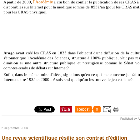
l'Académie
A partir de 2000,
a cru bon de confier la publication de ses CRAS à l'
disponibles sur Internet pour la modique somme de 855€/an (pour les CRAS ma
pour les CRAS physique).
Arago
avait créé les CRAS en 1835 dans l'objectif d'une diffusion de la cultur
s'étonner que l'Académie des Sciences, structure à 100% publique, n'ait pas re
dirait-on si une autre structure publique et prestigieuse comme le Sénat voi
comptes-rendus de débats sur Internet?
Enfin, dans le même ordre d'idées, signalons qu'en ce qui me concerne je n'ai
Internet entre 1935 et 2000... A suivre si quelqu'un les trouve, le jeu est lancé.
Repost
0
Published by A
5 septembre 2006
Une revue scientifique résilie son contrat d'édition