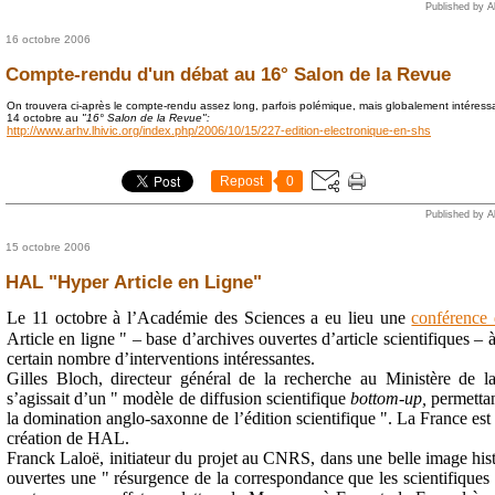
Published by A
16 octobre 2006
Compte-rendu d'un débat au 16° Salon de la Revue
On trouvera ci-après le compte-rendu assez long, parfois polémique, mais globalement intéressa
14 octobre au
"16° Salon de la Revue":
http://www.arhv.lhivic.org/index.php/2006/10/15/227-edition-electronique-en-shs
Repost
0
Published by A
15 octobre 2006
HAL "Hyper Article en Ligne"
Le 11 octobre à l’Académie des Sciences a eu lieu une
conférence 
Article en ligne " – base d’archives ouvertes d’article scientifiques – à
certain nombre d’interventions intéressantes.
Gilles Bloch, directeur général de la recherche au Ministère de l
s’agissait d’un " modèle de diffusion scientifique
bottom-up,
permettan
la domination anglo-saxonne de l’édition scientifique ". La France es
création de HAL.
Franck Laloë, initiateur du projet au CNRS, dans une belle image hist
ouvertes une " résurgence de la correspondance que les scientifiques 