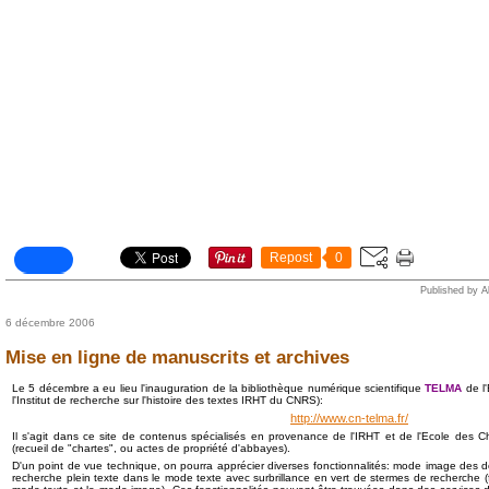
Repost
0
Published by A
6 décembre 2006
Mise en ligne de manuscrits et archives
Le 5 décembre a eu lieu l'inauguration de la bibliothèque numérique scientifique
TELMA
de l'
l'Institut de recherche sur l'histoire des textes IRHT du CNRS):
http://www.cn-telma.fr/
Il s'agit dans ce site de contenus spécialisés en provenance de l'IRHT et de l'Ecole des C
(recueil de "chartes", ou actes de propriété d'abbayes).
D'un point de vue technique, on pourra apprécier diverses fonctionnalités: mode image des
recherche plein texte dans le mode texte avec surbrillance en vert de stermes de recherche