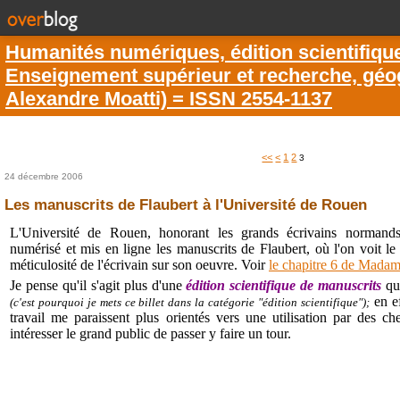
Humanités numériques, édition scientifiqu
Enseignement supérieur et recherche, géogr
Alexandre Moatti) = ISSN 2554-1137
<<
<
1
2
3
24 décembre 2006
Les manuscrits de Flaubert à l'Université de Rouen
L'Université de Rouen, honorant les grands écrivains normands
numérisé et mis en ligne les manuscrits de Flaubert, où l'on voit l
méticulosité de l'écrivain sur son oeuvre. Voir
le chapitre 6 de Mada
Je pense qu'il s'agit plus d'une
édition scientifique de manuscrits
qu
en ef
(c'est pourquoi je mets ce billet dans la catégorie "édition scientifique");
travail me paraissent plus orientés vers une utilisation par des c
intéresser le grand public de passer y faire un tour.