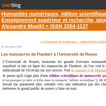
Humanités numériques, édition scientifiqu
Enseignement supérieur et recherche, géogr
Alexandre Moatti) = ISSN 2554-1137
<< Tricentenaire de la naissance...
Colloque BnUE à la Bn
24 décembre 2006
Les manuscrits de Flaubert à l'Université de Rouen
L'Université de Rouen, honorant les grands écrivains normands
numérisé et mis en ligne les manuscrits de Flaubert, où l'on voit l
méticulosité de l'écrivain sur son oeuvre. Voir
le chapitre 6 de Mada
Je pense qu'il s'agit plus d'une
édition scientifique de manuscrits
qu
en ef
(c'est pourquoi je mets ce billet dans la catégorie "édition scientifique");
travail me paraissent plus orientés vers une utilisation par des c
intéresser le grand public de passer y faire un tour.