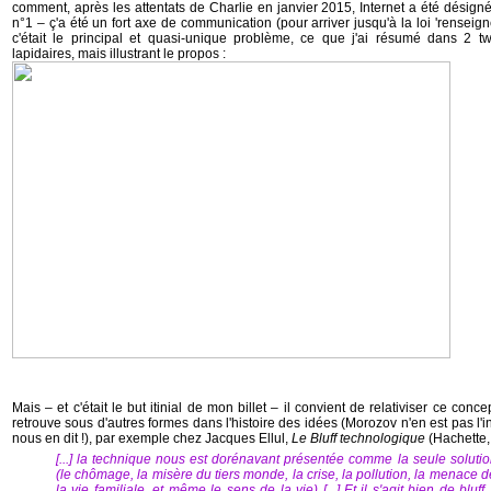
comment, après les attentats de Charlie en janvier 2015, Internet a été désig
n°1 – ç'a été un fort axe de communication (pour arriver jusqu'à la loi 'renseig
c'était le principal et quasi-unique problème, ce que j'ai résumé dans 2 t
lapidaires, mais illustrant le propos :
Mais – et c'était le but itinial de mon billet – il convient de relativiser ce co
retrouve sous d'autres formes dans l'histoire des idées (Morozov n'en est pas l'
nous en dit !), par exemple chez Jacques Ellul,
Le Bluff technologique
(Hachette,
[...] la technique nous est dorénavant présentée comme la seule solutio
(le chômage, la misère du tiers monde, la crise, la pollution, la menace d
la vie familiale, et même le sens de la vie) [...] Et il s'agit bien de blu