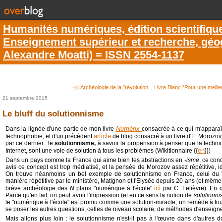
Humanités numériques, édition scientifiqu
Enseignement supérieur et recherche, géogr
Alexandre Moatti) = ISSN 2554-1137
<< Archéologie de la "révolution...
Livre Blanc "Pour une meille
21 septembre 2015
Le bluff du solutionnisme
Numérix
Dans la lignée d'une partie de mon livre
consacrée à ce qui m'appara
article
technophobie, et d'un précédent
de blog consacré à un livre d'E. Morozov,
par ce dernier : le
solutionnisme,
à savoir la propension à penser que la techni
en
Internet, sont une voie de solution à tous les problèmes (Wikitionnaire {{
}})
Dans un pays comme la France qui aime bien les abstractions en
-isme
, ce con
avis ce concept est trop médiatisé, et la pensée de Morozov assez répétitive, id
On trouve néanmoins un bel exemple de solutionnisme en France, celui du 
manière répétitive par le ministère, Matignon et l'Elysée depuis 20 ans (et mêm
ici
brève archéologie des
N
plans "numérique à l'école"
par C. Lelièvre). En 
Parce qu'en fait, on peut avoir l'impression (et en ce sens la notion de
solutionn
le "numérique à l'école" est promu comme une solution-miracle, un remède à tou
se poser les autres questions, celles de niveau scolaire, de méthodes d'ensei
Mais allons plus loin : le solutionnisme n'est-il pas à l'
œuvre dans d'autres do