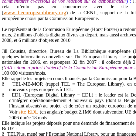
commentaires ci-dessous de vos réaction sur ce démonstrateur
) ;
J
cela n’entre pas en concurrence avec le site
www.theeuropeanlibrary.org
(
) de la CENL, support de la fut
européenne choisi par la Commission Européenne.
Le représentant de la Commision Européenne (Horst Forster) a redonné 
mars, 2 millions d’objets digitaux (livres au départ, mais aussi archive
2008, et 6 millions d’objets en 2010.
Jill Cousins, directrice, Bureau de La Bibliothèque européenne 
quelques informations nouvelles sur The European Library : le proj
nationales fin 2006, en regroupera 32 fin 2007 ; il collecte déjà 2
(
NdA : donc a priori l’objectif de la Commission Européenne pour 20
100 000 visiteurs/mois.
Elle rappelle les projets en cours financés par la Commission pour la
ð
TEL-ME-MOR (rappel TEL = The European Library), en cours
nouveaux pays européens à TEL.
ð
EDL (European Digital Library = EDL) ; le leader est la Deut
d’intégrer opérationnellement 9 nouveaux pays (dont la Belg
l’instant absents) au projet, et de créer un registre européen d
site EDL
Voir
(en anglais); budget 2,1M€ dont subvention UE 
2006 durée 18 mois.
Elle indique les projets déposés pour une demande de financement de
BnUE :
ð
TELPlus, mené par l’Estonian National Library, pour un financem