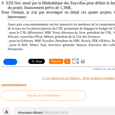
ð
EDLNet, mené par la Bibliothèque des Pays-Bas pour définir la fut
du projet, financement prévu de 1,3M€.
Pour l'instant, je n'ai pas investigué en détail ces quatre projets; 
bienvenues.
A peu près concomittamment ont été annoncés les membres de la commission t
de la taxe sur les photocopieurs du CNL permettant de dégager le budget de
- pour le CNL (Ministère): MM. Yvert, directeur du livre, président du CNL; W
Silicani, conseiller d'Etat; Hébert, président de la Cité des Sciences.
- pour les Editeurs: MM. Eyrolles, Président du SNE; Kouck, PDG d'Editis; N
- pour la BnF: Mmes. Saal, directrice générale; Sanson, directrice des coll
Europeana.
Repost
0
Published by Alexan
<< Les manuscrits de Flaubert...
Après la bibnum mondiale,
commentaires
Ajouter un commentaire
A
Alexandre Moatti
30/12/2006 14:54