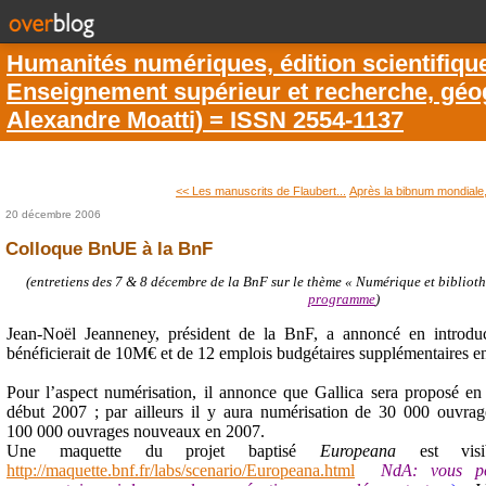
Humanités numériques, édition scientifiqu
Enseignement supérieur et recherche, géogr
Alexandre Moatti) = ISSN 2554-1137
<< Les manuscrits de Flaubert...
Après la bibnum mondiale,
20 décembre 2006
Colloque BnUE à la BnF
(entretiens des 7 & 8 décembre de la BnF sur le thème « Numérique et bibliothè
programme
)
Jean-Noël Jeanneney, président de la BnF, a annoncé en introduc
bénéficierait de 10M€ et de 12 emplois budgétaires supplémentaires 
Pour l’aspect numérisation, il annonce que Gallica sera proposé en 
début 2007 ; par ailleurs il y aura numérisation de 30 000 ouvr
100 000 ouvrages nouveaux en 2007.
Une maquette du projet baptisé
Europeana
est vis
http://maquette.bnf.fr/labs/scenario/Europeana.html
NdA: vous po