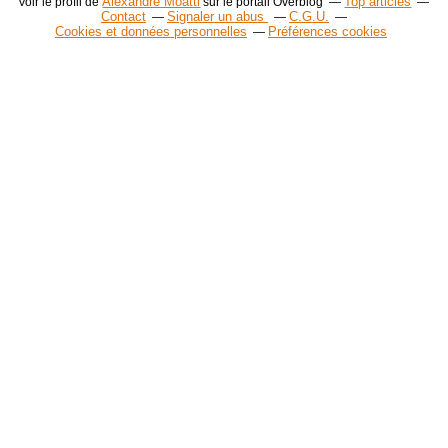
Alexandre Moatti
Top articles
Voir le profil de
sur le portail Overblog
Contact
Signaler un abus
C.G.U.
Cookies et données personnelles
Préférences cookies