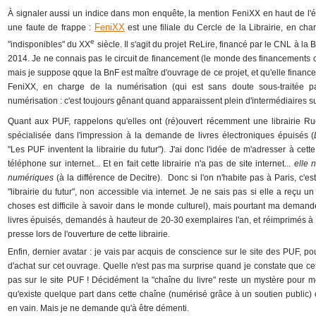
À signaler aussi un indice dans mon enquête, la mention FeniXX en haut de l'é
FeniXX
une faute de frappe :
est une filiale du Cercle de la Librairie, en cha
e
"indisponibles" du XX
siècle. Il s'agit du projet ReLire, financé par le CNL à l
2014. Je ne connais pas le circuit de financement (le monde des financements c
mais je suppose qque la BnF est maître d'ouvrage de ce projet, et qu'elle financ
FeniXX, en charge de la numérisation (qui est sans doute sous-traitée 
numérisation : c'est toujours gênant quand apparaissent plein d'intermédiaires su
Quant aux PUF, rappelons qu'elles ont (ré)ouvert récemment une librairie Ru
spécialisée dans l'impression à la demande de livres électroniques épuisés (
"Les PUF inventent la librairie du futur"). J'ai donc l'idée de m'adresser à cet
téléphone sur internet... Et en fait cette librairie n'a pas de site internet...
elle 
numériques
(à la différence de Decitre). Donc si l'on n'habite pas à Paris, c'es
"librairie du futur", non accessible via internet. Je ne sais pas si elle a reçu 
choses est difficile à savoir dans le monde culturel), mais pourtant ma demand
livres épuisés, demandés à hauteur de 20-30 exemplaires l'an, et réimprimés à l
presse lors de l'ouverture de cette librairie.
Enfin, dernier avatar : je vais par acquis de conscience sur le site des PUF, pour
d'achat sur cet ouvrage. Quelle n'est pas ma surprise quand je constate que c
pas sur le site PUF ! Décidément la "chaîne du livre" reste un mystère pour m
qu'existe quelque part dans cette chaîne (numérisé grâce à un soutien public) c
en vain. Mais je ne demande qu'à être démenti.