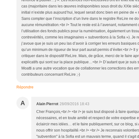
cas (majoritaire dans les œuvres indisponibles sous droit du XXIe sièc
initial n’existe plus aujourd’hui, lequel serait donc bien en peine de «
Sans compter que l’inscription d’un livre dans le registre ReLire ne 
aucune rémunétration.<br /> Tout le reste est à l’avenant, notamment 
l’utilisation des fonds publics pour la numérisation, également un tiss
contrevérités, comme les imaginaires « subventions à la Sofia »). Je 
j’avoue que je suis un peu las d’avoir à corriger les erreurs basique
qu’un minimum de rigueur de leur part aurait permis d’éviter.<br /> Il
critiquer dans le dispositif ReLire. Mais, de grâce, merci de le faire ap
explicatifs qui sont sur la place publique…<br /> D’autant que je suis
Moatti a une autre vocation que de collationner les corrections des er
contributeurs concernant ReLire ;-)
Répondre
A
Alain Pierrot
28/09/2016 18:43
Cher François,<br /> <br /> je suis tout disposé à faire quelqu
nécessaires, et en toute amitié et respect de votre expertise 
éclaircir mes idées… et le faire publiquement, sur ce blog, si
nous offrir son hospitalité.<br /> <br /> Je reconnais volonti
"subvention" à la Sofia est un mauvais terme, quand il s'agit 