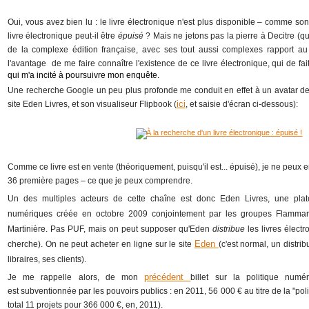
Oui, vous avez bien lu : le livre électronique n'est plus disponible – comme 
livre électronique peut-il être
épuisé
? Mais ne jetons pas la pierre à Decitre (qu
de la complexe édition française, avec ses tout aussi complexes rapport au 
l'avantage de me faire connaître l'existence de ce livre électronique, qui de fa
qui m'a incité à poursuivre mon enquête.
Une recherche Google un peu plus profonde me conduit en effet à un avatar de c
ici
site Eden Livres, et son visualiseur Flipbook (
, et saisie d'écran ci-dessous):
Comme ce livre est en vente (théoriquement, puisqu'il est... épuisé), je ne peux e
36 première pages – ce que je peux comprendre.
Un des multiples acteurs de cette chaîne est donc Eden Livres,
une plat
numériques créée en octobre 2009 conjointement par les groupes Flammari
Martinière. Pas PUF, mais on peut supposer qu'Eden
distribue
les livres élect
Eden
cherche). On ne peut acheter en ligne sur le site
(c'est normal, un distri
libraires, ses clients).
précédent
Je me rappelle alors, de mon
billet sur la politique num
est subventionnée par les pouvoirs publics : en 2011, 56 000 € au titre de la "po
total 11 projets pour 366 000 €, en, 2011).