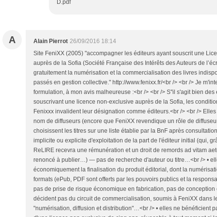
D.pdf
A
Alain Pierrot
26/09/2016 18:14
Site FeniXX (2005) "accompagner les éditeurs ayant souscrit une Lice
auprès de la Sofia (Société Française des Intérêts des Auteurs de l’éc
gratuitement la numérisation et la commercialisation des livres indisp
passés en gestion collective." http://www.fenixx.fr/<br /> <br /> Je m'int
formulation, à mon avis malheureuse :<br /> <br /> S''il s'agit bien de
souscrivant une licence non-exclusive auprès de la Sofia, les condition
Fenixxx invalident leur désignation comme éditeurs.<br /> <br /> Elle
nom de diffuseurs (encore que FeniXX revendique un rôle de diffuseur)
choisissent les titres sur une liste établie par la BnF après consultatio
implicite ou explicite d'exploitation de la part de l'éditeur initial (qui, g
ReLIRE recevra une rémunération et un droit de remords ad vitam aet
renoncé à publier…) — pas de recherche d'auteur ou titre…<br /> • el
économiquement la finalisation du produit éditorial, dont la numérisatio
formats (ePub, PDF sont offerts par les pouvoirs publics et la respon
pas de prise de risque économique en fabrication, pas de conception 
décident pas du circuit de commercialisation, soumis à FeniXX dans l
"numérisation, diffusion et distribution"…<br /> • elles ne bénéficient p