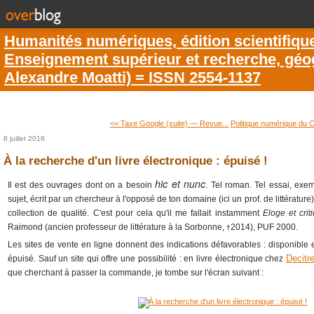
Humanités numériques, édition scientifiqu
Enseignement supérieur et recherche, géogr
Alexandre Moatti) = ISSN 2554-1137
<< Taxe Google (suite) ― Revue...
Politique numérique du 
8 juillet 2016
À la recherche d'un livre électronique : épuisé !
hic et nunc
Il est des ouvrages dont on a besoin
. Tel roman. Tel essai, exe
sujet
, écrit par un chercheur à l'opposé de ton domaine (ici un prof. de littérature
collection de qualité. C'est pour cela qu'il me fallait instamment
Eloge et cri
Raimond (ancien professeur de littérature à la Sorbonne,
2014), PUF 2000.
†
Les sites de vente en ligne donnent des indications défavorables : disponible 
Decitr
épuisé. Sauf un site qui offre une possibilité : en livre électronique chez
que cherchant à passer la commande, je tombe sur l'écran suivant :