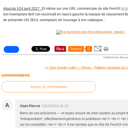
ici
Ajout du V14 avril 2017
:
Et même sur une URL commerciale du site FeniXX (
)
est l'exemplaire BnF (on reconnaît en haut à gauche la marque de classement 
de présenter UN SEUL exemplaire de l'ouvrage à son catalogue...
Repost
0
Published by Alexan
<< Taxe Google (suite) ― Revue...
Politique numérique du 
commentaires
Ajouter un commentaire
A
Alain Pierrot
13/10/2016 01:23
Merci de ces précisions — et soyez assuré de mon soutien au projet d
"indisponibles", effectivement généreux et ambitieux.<br /> <br /> <br 
sur les modalités :<br /> <br /> Il me semble que le rôle de FeniXX n'es