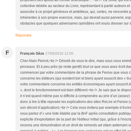
collective dédiée au secteur du Livre, représentant à parité auteurs et é
associée à ce projet généreux et ambitieux, qui, certes, ne rencontre p
inhérentes à son propre exercice, mais, qui devrait aussi parvenir, es
obstacles que quelques adversaires opiniâtres ont voulu dresser sur s
Répondre
F
François Gèze
27/09/2016 12:06
Cher Alain Pierrot,<br /> Désolé de vous le dire, mais vous vous emm
pinceaux. Et à peu près (je reste gentil) tout ce que vous avez écrit da
commencer par votre commentaire de la phrase de Fenixx que vous cite
concerne les éditeurs (qui existent bel et bien) ayant souscrit des « li
votre commentaire concerne les entités économiques ayant souscrit d
», dont le fonctionnement est bien différent.<br /> Je sais que le dispo
il n’est quand même pas si difficile à comprendre au prix d’un (assez) 
donc à lire à tête reposée les explications des sites ReLire et Fenixx (vo
son décret d’application).<br /> Cela vous évitera par exemple d’écr
vous parlez d’« une liste établie par la BnF après consultation publique
explicite d'exploitation de la part de l'éditeur initial (qui, grâce à l'ins
recevra une rémunération et un droit de remords ad vitam aeternam su
renoncé à publier…) ». Les licences non-exclusives ont en effet été e