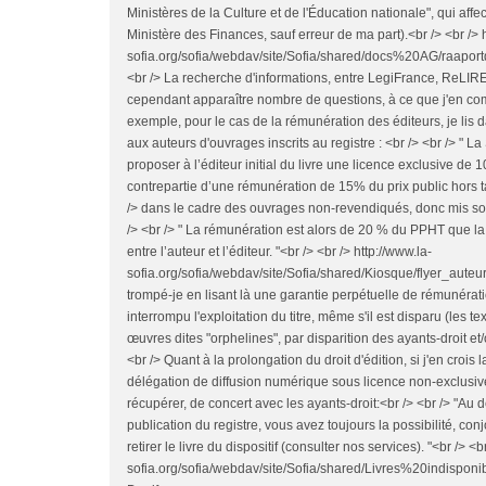
Ministères de la Culture et de l'Éducation nationale", qui affe
Ministère des Finances, sauf erreur de ma part).<br /> <br /> h
sofia.org/sofia/webdav/site/Sofia/shared/docs%20AG/raaport
<br /> La recherche d'informations, entre LegiFrance, ReLIRE,
cependant apparaître nombre de questions, à ce que j'en com
exemple, pour le cas de la rémunération des éditeurs, je lis 
aux auteurs d'ouvrages inscrits au registre : <br /> <br /> " La
proposer à l’éditeur initial du livre une licence exclusive de
contrepartie d’une rémunération de 15% du prix public hors t
/> dans le cadre des ouvrages non-revendiqués, donc mis so
/> <br /> " La rémunération est alors de 20 % du PPHT que la 
entre l’auteur et l’éditeur. "<br /> <br /> http://www.la-
sofia.org/sofia/webdav/site/Sofia/shared/Kiosque/flyer_auteu
trompé-je en lisant là une garantie perpétuelle de rémunératio
interrompu l'exploitation du titre, même s'il est disparu (les t
œuvres dites "orphelines", par disparition des ayants-droit et/
<br /> Quant à la prolongation du droit d'édition, si j'en crois
délégation de diffusion numérique sous licence non-exclusive, 
récupérer, de concert avec les ayants-droit:<br /> <br /> "Au 
publication du registre, vous avez toujours la possibilité, con
retirer le livre du dispositif (consulter nos services). "<br /> <b
sofia.org/sofia/webdav/site/Sofia/shared/Livres%20indispo