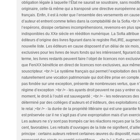
obligation légale à laquelle l’État ne saurait se soustraire, sans modifi
originaire, celle-là même qui a transposé une directive européenne ad
français. Enfin, il est à noter que l’ensemble des versements en caus
d’auteur et entrent comme telles dans la comptabilité de la Sofia.<br />
l’espérons, dissipe certaines incompréhensions, revenons-en plus sp
indisponibles du XXe siècle en réédition numérique. La Sofia attribue
éditeurs d’origine des livres figurant dans le registre ReLIRE, augm
nouvelle liste. Les éditeurs en cause disposent d’un délai de six mois
exclusives pour les livres de leurs fonds qui les intéressent, figurant d
terme, les livres restants peuvent faire l’objet de licences non exclusiv
que FeniXX bénéficie en direct de licences non exclusives, aux mêmes
souscripteur. <br /> Le système français qui permet l’exploitation des l
naturellement une vocation patrimoniale qui doit être prise en compte.
pas fondée sur une exception, présente de nombreuses vertus, que n’
régime d’exception :<br /> - les ayants droit peuvent ne pas y entrer ou
moment, le droit à l’oubli est sauvegardé ; <br /> - les redevances des 
déterminé par des collèges d’auteurs et d’éditeurs, des exploitations
le relai ;<br /> - la durée de la propriété littéraire qui est une garanti
est préservée car il ne s’agit pas d’une expropriation mais d’un exerci
Les auteurs ne s’y sont pas trompés car les réactions reçues par la So
cent, favorables. Les retraits d’ouvrages de la liste ne signifient, d’ai
principe : certains auteurs retirent certaines œuvres du dispositif, mais
proposent des ajouts au comité scientifique… <br /> La Sofia, qui est 