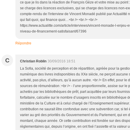
ce que je lis dans la réaction de François Gèze et votre mise au point :<
se charge des licences exclusives, qui se charge des licences non-excl
compte-rendu de l'interview de Vincent Monadé publié par Actualitté ne
qui fait quoi, qui finance quoi…<br /> <br /> <br />
https://www.actualitte.com/article/interviews/vincent-monade-l-enjeu-e
niveau-de-financement-satisfaisant/67396
Répondre
C
Christian Roblin
30/09/2016 18:51
La Sofia, société de perception et de répartition, agréée pour la gestio
numérique des livres indisponibles du XXe siècle, ne perçoit aucune s
activité, pas plus, d’ailleurs, qu’à aucun autre. <br /> En effet, pour le d
sources de rémunération :<br /> - l’une proportionnelle, assise sur le p
achetés par les bibliothèques de prêt, part acquittée par leurs fournisseu
forfaitaire, calculée sur le nombre d’usagers inscrits en bibliothèque 
ministère de la Culture et à celui chargé de l’Enseignement supérieur.
contribution ne saurait être confondue avec une subvention car, si tel ét
varier au gré des priorités du Gouvernement et du Parlement, qui en d
montant, chaque année. Or cette contribution est fondée sur des dispos
règlementaires qui, depuis l’origine, en ont fixé l’assiette et la valeur u