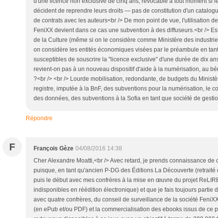
d'une licence non exclusive de cinq ans, révocable à tout moment si les
décident de reprendre leurs droits — pas de constitution d'un catalogu
de contrats avec les auteurs<br /> De mon point de vue, l'utilisation d
FeniXX devient dans ce cas une subvention à des diffuseurs.<br /> Est
de la Culture (même si on le considère comme Ministère des industries 
on considère les entités économiques visées par le préambule en tant 
susceptibles de souscrire la "licence exclusive" d'une durée de dix an
revient-on pas à un nouveau dispositif d'aide à la numérisation, au bén
?<br /> <br /> Lourde mobilisation, redondante, de budgets du Ministèr
registre, imputée à la BnF, des subventions pour la numérisation, le co
des données, des subventions à la Sofia en tant que société de gestion
Répondre
F
François Gèze
04/08/2016 14:38
Cher Alexandre Moatti,<br /> Avec retard, je prends connaissance de ce billet, qui m’interpelle puisque, en tant qu'ancien P-DG des Éditions La Découverte (retraité depuis 2014), j’ai participé de-puis le début avec mes confrères à la mise en œuvre du projet ReLIRE (Registre des livres indisponibles en réédition électronique) et que je fais toujours partie de son conseil scientifique et, avec quatre confrères, du conseil de surveillance de la société FeniXX qui assure la numérisation (en ePub et/ou PDF) et la commercialisation des ebooks issus de ce projet (plus de 20 000 déjà redevenus disponibles à ce jour, avec un objectif à terme de 200 000 titres).<br /> En fait, beaucoup des questions que vous vous posez aujourd’hui ont trouvé (de-puis trois ans maintenant) leur réponse sur le site de ReLIRE [https://relire.bnf.fr/accueil], géré par la BNF et qui n’a rien de clandestin : l’onglet de sa page d’accueil « Le projet ReLIRE » [https://relire.bnf.fr/accueil] explique la logique du dispositif créé par la loi du 1er mars 2012 ; et sa « Foire aux questions » [https://relire.bnf.fr/foire-aux-questions] répond précisément à certaines de celles que vous posez, notamment sur le rôle respectif de la BnF et de FeniXX dans les opérations de numérisation, ainsi que sur le financement de celles-ci. La rubrique « La nouvelle diffusion des œuvres » indique ainsi : « Ce projet de numérisation s’appuie sur les collections du dépôt légal conservées à la BnF. La numérisation est réalisée au sein de la BnF et financée par une subvention du Centre national du livre. Les fichiers, produits en mode image, permettent d’assurer la préservation des collections. Pour les ouvrages dont les éditeurs lui ont confié la commercialisation, ainsi que pour ceux qu’elle exploite en licence non exclusive [accordée par la Sofia - http://www.la-sofialivresindisponibles.org/2015/index.php], la société FeniXX convertit ces fichiers image en livres numériques. Elle est financée par une participation des éditeurs, en tant qu’actionnaires uniques, et par un prêt participatif octroyé dans le cadre des investissements d’avenir gérés par le Commissariat général à l’investissement et la Caisse des dépôts et consignations. » Vous trouverez sur cette FAQ, ainsi que sur celle du site de FeniXX [http://www.fenixx.fr/#!faq/c1pvv], les réponses à vos autres questions, notamment sur la rémunération des ayants droit via la Sofia, société de gestion collective gérée paritairement par les auteurs et les éditeurs.<br /> Ensuite, FeniXX a en effet confié (très classiquement et à la suite d’un appel d’offre tout aussi classique) au distributeur numérique Eden la distribution de ses ebooks via des libraires en ligne (plus de 130 à ce jour – dont Decitre et Numilog –, en voir la liste [http://media.wix.com/ugd/ccc52e_2c5514f1a8be410aa82680dc74eb1b23.pdf] sur le site de FeniXX). Loin d’un « magma » d’intervenants, la chaîne d’acteurs du projet ReLIRE/FeniXX est très cohérente et assure les fonctions classiques de la chaîne éditoriale, transposées à l’univers du livre numérique (et adaptée pour prendre en compte la nature particulière des titres concernés du XXe siècle, car devenus indisponibles) : acquisition des droits, fabrication, diffusion et distribution, rémunération des auteurs.<br /> Reste à expliquer l’anomalie que vous signalez à juste titre en ouverture de votre billet : le bizarre message d’erreur sur le site de la librairie Decitre annonçant que « ce livre numérique n’est plus disponible », alors qu’il y était affiché en vente. En-quête faite auprès des responsables techniques de cette librairie en ligne, il apparaît qu’il s’agit d’un défaut de synchronisation (de quelques heures seulement) entre la réception sur son serveur des fichiers des ebooks de FeniXX et celle de leurs méta-données correspondantes (donnant la description du livre numérique). Bref un (certes fâcheux) petit « bug » technique, dont les responsables techniques de la plate-forme de Decitre ont assuré à FeniXX qu’il serait vite corrigé.<br /> Par ailleurs, vous évoquez la nouvelle librairie des PUF, rue Monsieur-le-Prince à Paris, qui propose la réimpression à la demande de livres papier (et non « numériques » comme vous l’écrivez) épuisés. Mais cela n’a rien à voir avec le dispositif Re-LIRE/FeniXX : alors que ce dernier ne concerne que la réédition sous forme numérique de titres épuisés dont la « gestion collective » est assurée par la Sofia [http://www.la-sofialivresindisponibles.org/2015/index.php], la (remarquable) machine de la librairie des PUF [http://www.idboox.com/infos-ebooks/espresso-book-machine-imprimer-son-livre-en-5-mn-video/] se « limite » à la réimpression sur place à l’unité de quelque 5 000 titres dont les PUF assurent toujours directement la gestion des droits (mais aussi de plus de 3 millions de titres du domaine public mondial).<br /> Cela dit, grâce aux formidables gains de productivité des machines d’impression numérique, nombre d’éditeurs ont développé depuis le début des années 2010 le recours à l’« impression à la demande » (IAD), rendant désormais disponibles à des prix très raisonnables des milliers de titres de leurs fonds (à ventes très lentes) chez tous les libraires (physiques et en ligne), où il suffit de passer commande d’un exemplaire qui sera imprimé à l’unité. En réalité, pour un ensemble de raisons à la fois juridiques, techniques et économiques qu’il serait trop long de détailler ici, les deux technologies – numérisation de masse rétrospective de qualité en ePubs et/ou PDF via FeniXX et impression papier à l’unité via l’IAD –, loin d’être concurrentes, sont complémentaires pour les éditeurs et leurs auteurs : elles concourent à la poursuite du même objectif, faire revivre des livres devenus indisponibles car les techniques traditionnelles d’impression ne permettaient pas économiquement des tirages très réduits ; et, à plus long terme, assurer que plus aucun livre ne deviendra indisponible [http://www.livreparis.com/fr/Sessions/23068/Edition-numerique-et-impression-a-la-demande-pourquoi-il-ny-aura-plus-de-livres-epuises] pour de simples raisons économiques.<br /> Mais pour assurer l’accessibilité la plus large de ces titres « ressuscités » ou toujours « maintenus en vie », encore faut-il qu’ils soient facilement localisables par leurs lecteurs potentiels. C’est le rôle des « métadonnées » décrivant ces livres (titre, auteur, quatrième de couverture, mots-clés, image de couverture, etc.) et qui figurent sur les pages des libraires en ligne en proposant la vente. Or, pour les livres du XXe siècle numérisés par FeniXX, ces métadonnées numériques sont souvent lacunaires (voire inexistantes pour les livres antérieurs aux années 1980, les notices de la BNF, trop partielles et souvent imprécises, ne pouvant être utilisées à de telles fins commerciales). C’est d’ailleurs pourquoi FeniXX a engagé un innovant programme de R&D visant à la création automatisée de métadonnées homogènes et de qualité pour son considérable catalogue en cours de constitution. Mais la montée en puissance de ce programme ne peut être que progressive et c’est notamment ce qui explique que les livres des PUF numérisés et commercialisés pour son compte par FeniXX ne figurent pas encore sur son propre site (comme c’est également le cas pour les sites des autres éditeurs concernés) – sans même parler de la difficulté de produire des méta-données pour les titres anciens dans un format (Onix) compatible avec celu