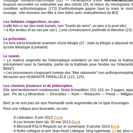
couplage humano-machinique (32) ― l'émergence d'une
ANTHROBOLOG
toujours
secondée
ou
redoublée
par des robots (30, et retour du néologisme 
condition anthrobologique (173) [l'anthrobologie gagne haut la main le co
ouvrage ; elle donnera son titre à mon billet, avec
redoublement
du BO]
Les italiques suggestives, ou pas.
(cette fois-ci sur des mots banals, non "lourds de sens", un peu à la post-situ)
> à flux tendus
et
au cas par cas
[...]
une connaissance profonde et étendue
(23)
La prétention.
Ce livre est la troisième scansion d'une trilogie (37 ; mais la trilogie a dépassé l
qu'une tétralogie à présent)
Le nawak.
> La matrice originelle de l'informatique entretient un lien furtif avec la Kabba
précisément avec la Gematria, partie de la Kabbale juive fondée sur l'interprét
Bible"].
> Les processeurs s'exposant comme des "être rationnels" non anthropomorphiques
découvrir une HUMANITÉ PARALLÈLE (121, 125).
Les citations d'auteurs et de philosophes.
Elle sont terriblement nombreuses. Notre échantillon 151-153, en 3 pages, appa
que : Pic de La Mirandole ― Descartes ― Kant ― Nietzsche ― Freud ― Wittgen
Bref, je ne suis pas sûr que l'humanité sorte augmentée de ce type d'ouvrages.
Pour une critique plus favorable, ou non :
(lien
#
Libération
, 9 juin 2013
).
lien
#
Les Inrocks
bien sûr, 30 mai 2013 (
).
lien
#
Microsoft RSLN Regards sur le numérique
, 9 janvier 2014 (
).
ici
# Notre collègue et ami Jean-Noël Lafargue, blog
hyperbate
,
(et, plus 