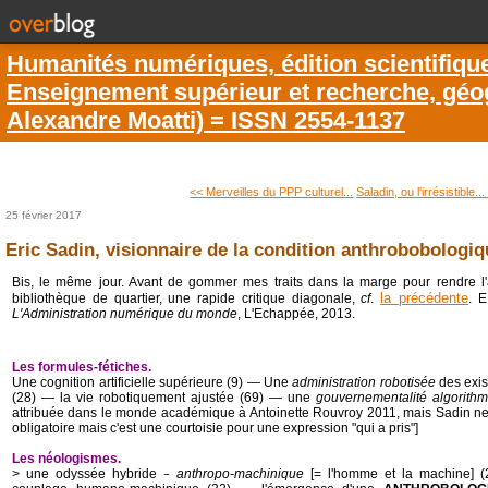
Humanités numériques, édition scientifiqu
Enseignement supérieur et recherche, géogr
Alexandre Moatti) = ISSN 2554-1137
<< Merveilles du PPP culturel...
Saladin, ou l'irrésistible..
25 février 2017
Eric Sadin, visionnaire de la condition anthrobobologiq
Bis, le même jour. Avant de gommer mes traits dans la marge pour rendre l'
la précédente
bibliothèque de quartier, une rapide critique diagonale,
cf
.
. 
L'Administration numérique du monde
, L'Echappée, 2013.
Les formules-fétiches.
Une cognition artificielle supérieure (9) ― Une
administration robotisée
des exis
(28) ― la vie robotiquement ajustée (69) ― une
gouvernementalité algorith
attribuée dans le monde académique à Antoinette Rouvroy 2011, mais Sadin ne le
obligatoire mais c'est une courtoisie pour une expression "qui a pris"]
Les néologismes.
> une odyssée hybride
anthropo-machinique
[= l'homme et la machine] (
–