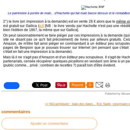
Le patrimoine à portée de main... d'Hachette qui fait main basse dessus et le rentabili
2°) le livre (en impression à la demande) est en vente 26 € alors que le
même ex
ici)
est gratuit sur Gallica (
[NB : le livre vendu par Hachette n'est pas une rééditi
bien l'édition de 1867, la même que sur Gallica].
On peut raisonnablement se faire piéger par ces impressions à la demande (qui
site ne disant pas ce qu'il fait précisément) de livres par ailleurs gratuits. Cel
Amazon, de m'être fait ainsi piéger en commandant à un éditeur peu scrupule
pages de Bergson que je pouvais trouver sur Internet (en pensant que c'était 
c'était en fait une impression à la demande).
Mais là il ne s'agit pas d'Amazon et d'un éditeur peu scrupuleux. Il s'agit de Hac
partenariats, censée récupérer quelques
picaillons
en vendant son âme à un parte
(public comme... privé : combien de recettes ?) paraît loin d'être évident.
Repost
0
Published by Alexan
<< NGramViewer : biais des dates...
Eric Sadin, visionnaire d
commentaires
Ajouter un commentaire