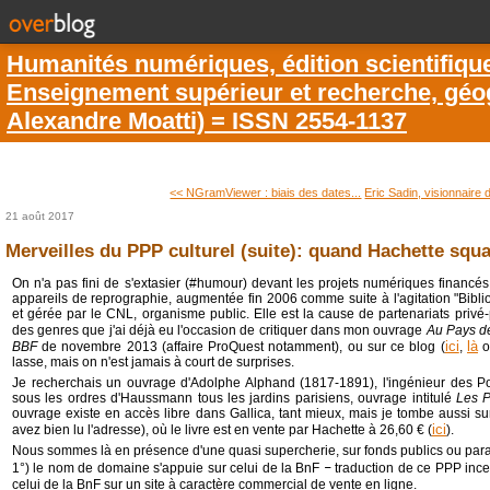
Humanités numériques, édition scientifiqu
Enseignement supérieur et recherche, géogr
Alexandre Moatti) = ISSN 2554-1137
<< NGramViewer : biais des dates...
Eric Sadin, visionnaire d
21 août 2017
Merveilles du PPP culturel (suite): quand Hachette squa
On n'a pas fini de s'extasier (#humour) devant les projets numériques financés
appareils de reprographie, augmentée fin 2006 comme suite à l'agitation "Bib
et gérée par le CNL, organisme public. Elle est la cause de partenariats privé-
des genres que j'ai déjà eu l'occasion de critiquer dans mon ouvrage
Au Pays d
ici
là
BBF
de novembre 2013 (affaire ProQuest notamment), ou sur ce blog (
,
o
lasse, mais on n'est jamais à court de surprises.
Je recherchais un ouvrage d'Adolphe Alphand (1817-1891), l'ingénieur des P
sous les ordres d'Haussmann tous les jardins parisiens, ouvrage intitulé
Les 
ouvrage existe en accès libre dans Gallica, tant mieux, mais je tombe aussi sur
ici
avez bien lu l'adresse), où le livre est en vente par Hachette à 26,60 € (
).
Nous sommes là en présence d'une quasi supercherie, sur fonds publics ou para
1°) le nom de domaine s'appuie sur celui de la BnF
–
traduction de ce PPP inc
celui de la BnF sur un site à caractère commercial de vente en ligne.