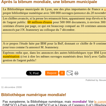
Après la bibnum mondiale, une bibnum municipale
La Bibliothèque municipale de Lyon, une des plus importantes de France a
a
propre bibliothèque numérique avec 500 000 ouvrages (
annonce du 20 novembr
Les chiffres avancés, si la presse les retranscrit bien, apparaissent trop élevés et
de l'argent public:
60 millions d'euros
pour 500 000 documents, à environ 300 p
centimes d'euros par page, ce qui est beaucoup comparé au 10 centimes annon
annoncés par J.N. Jeanneney au colloque du 7 décembre.
A ce propos l'étude faite par IBM pour la BnF, donnant ce chiffre de 9 centimes
pour tous comme l'a annoncé M. Jeanneney.
Espérons enfin que, dans les annonces des autres bibliothèques type BM Lyon
numérisation
(c'est à dire les mêmes ouvrages numérisés deux fois!) avec Galli
gestion de l'argent public!
Repost
0
Published by Alexan
11 décembre 2006
Bibliothèque numérique mondiale!
Pas européenne, la Bibliothèque numérique, mais
mondiale
! Voir
le comm
l'UNESCO à Paris entre l'UNESCO et la Library of Congress (LoC) (Washin