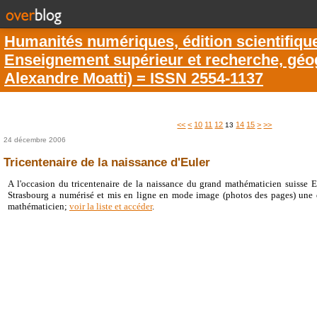
Humanités numériques, édition scientifiqu
Enseignement supérieur et recherche, géogr
Alexandre Moatti) = ISSN 2554-1137
<<
<
10
11
12
14
15
>
>>
13
24 décembre 2006
Tricentenaire de la naissance d'Euler
A l'occasion du tricentenaire de la naissance du grand mathématicien suisse E
Strasbourg a numérisé et mis en ligne en mode image (photos des pages) une 
mathématicien;
voir la liste et accéder
.