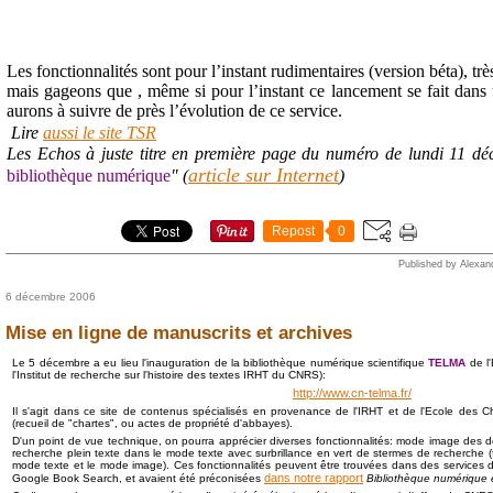
Les fonctionnalités sont pour l’instant rudimentaires (version béta), tr
mais gageons que , même si pour l’instant ce lancement se fait dans 
aurons à suivre de près l’évolution de ce service.
Lire
aussi le site TSR
Les Echos à juste titre en première page du numéro de lundi 11 dé
article sur Internet
bibliothèque numérique
" (
)
Repost
0
Published by Alexan
6 décembre 2006
Mise en ligne de manuscrits et archives
Le 5 décembre a eu lieu l'inauguration de la bibliothèque numérique scientifique
TELMA
de l'
l'Institut de recherche sur l'histoire des textes IRHT du CNRS):
http://www.cn-telma.fr/
Il s'agit dans ce site de contenus spécialisés en provenance de l'IRHT et de l'Ecole des C
(recueil de "chartes", ou actes de propriété d'abbayes).
D'un point de vue technique, on pourra apprécier diverses fonctionnalités: mode image des
recherche plein texte dans le mode texte avec surbrillance en vert de stermes de recherche
mode texte et le mode image). Ces fonctionnalités peuvent être trouvées dans des services 
dans notre rapport
Google Book Search, et avaient été préconisées
Bibliothèque numérique