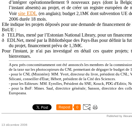
d’intégrer opérationnellement 9 nouveaux pays (dont la Belg
l’instant absents) au projet, et de créer un registre européen d
site EDL
Voir
(en anglais); budget 2,1M€ dont subvention UE 
2006 durée 18 mois.
Elle indique les projets déposés pour une demande de financement de
BnUE :
ð
TELPlus, mené par l’Estonian National Library, pour un financem
ð
EDLNet, mené par la Bibliothèque des Pays-Bas pour définir la fut
du projet, financement prévu de 1,3M€.
Pour l'instant, je n'ai pas investigué en détail ces quatre projets; 
bienvenues.
A peu près concomittamment ont été annoncés les membres de la commission t
de la taxe sur les photocopieurs du CNL permettant de dégager le budget de
- pour le CNL (Ministère): MM. Yvert, directeur du livre, président du CNL; W
Silicani, conseiller d'Etat; Hébert, président de la Cité des Sciences.
- pour les Editeurs: MM. Eyrolles, Président du SNE; Kouck, PDG d'Editis; N
- pour la BnF: Mmes. Saal, directrice générale; Sanson, directrice des coll
Europeana.
Repost
0
Published by Alexan
13 décembre 2006