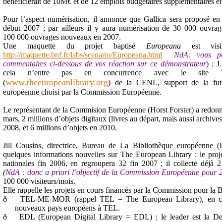
bénéficierait de 10M€ et de 12 emplois budgétaires supplémentaires 
Pour l’aspect numérisation, il annonce que Gallica sera proposé en 
début 2007 ; par ailleurs il y aura numérisation de 30 000 ouvr
100 000 ouvrages nouveaux en 2007.
Une maquette du projet baptisé
Europeana
est vis
http://maquette.bnf.fr/labs/scenario/Europeana.html
NdA: vous po
commentaires ci-dessous de vos réaction sur ce démonstrateur
) ;
J
cela n’entre pas en concurrence avec le site
www.theeuropeanlibrary.org
(
) de la CENL, support de la fut
européenne choisi par la Commission Européenne.
Le représentant de la Commision Européenne (Horst Forster) a redonné 
mars, 2 millions d’objets digitaux (livres au départ, mais aussi archive
2008, et 6 millions d’objets en 2010.
Jill Cousins, directrice, Bureau de La Bibliothèque européenne 
quelques informations nouvelles sur The European Library : le proj
nationales fin 2006, en regroupera 32 fin 2007 ; il collecte déjà 2
(
NdA : donc a priori l’objectif de la Commission Européenne pour 20
100 000 visiteurs/mois.
Elle rappelle les projets en cours financés par la Commission pour la
ð
TEL-ME-MOR (rappel TEL = The European Library), en cours
nouveaux pays européens à TEL.
ð
EDL (European Digital Library = EDL) ; le leader est la Deut