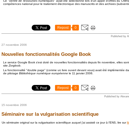
Ce
"centre de ressources numériques"
avait été sélectionné lors d'un appel d'offres du C
compétences national pour le traitement électronique des manuscrits et des archives (subvent
Repost
0
Published by A
27 novembre 2006
Nouvelles fonctionnalités Google Book
Le service Google Book s'est doté de nouvelles fonctionnalités depuis fin novembre, elles sont
site
Zorgloob
.
La fonctionnalité "double page" (comme un livre ouvert devant vous) avait été implémentée d
de pilotage
Bibliothèque numérique européenne
le 11 janvier 2006.
Repost
0
Published by Alexan
15 novembre 2006
Séminaire sur la vulgarisation scientifique
l
Un séminaire original sur la vulgarisation scientifique auquel j'ai assisté ce jour à l'ENS, lire sur