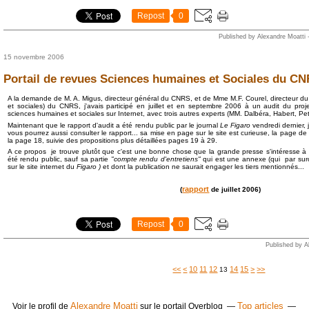
Repost
0
Published by Alexandre Moatti
15 novembre 2006
Portail de revues Sciences humaines et Sociales du C
A la demande de M. A. Migus, directeur général du CNRS, et de Mme M.F. Courel, directeur 
et sociales) du CNRS, j'avais participé en juillet et en septembre 2006 à un audit du proj
sciences humaines et sociales sur Internet, avec trois autres experts (MM. Dalbéra, Habert, Petr
Maintenant que le rapport d'audit a été rendu public par le journal
Le Figaro
vendredi dernier, j
vous pourrez aussi consulter le rapport... sa mise en page sur le site est curieuse, la page de 
la page 18, suivie des propositions plus détaillées pages 19 à 29.
A ce propos je trouve plutôt que c'est une bonne chose que la grande presse s'intéresse à c
été rendu public, sauf sa partie
"compte rendu d'entretiens"
qui est une annexe (qui par surc
sur le site internet du
Figaro )
et dont la publication ne saurait engager les tiers mentionnés...
rapport
(
de juillet 2006)
Repost
0
Published by A
<<
<
10
11
12
14
15
>
>>
13
Alexandre Moatti
Top articles
Voir le profil de
sur le portail Overblog