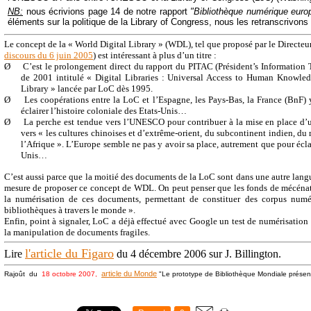
NB:
nous écrivions page 14 de notre rapport
"Bibliothèque numérique euro
éléments sur la politique de la Library of Congress, nous les retranscrivons
Le concept de la « World Digital Library » (WDL), tel que proposé par le Directe
discours du 6 juin 2005
) est intéressant à plus d’un titre :
Ø
C’est le prolongement direct du rapport du PITAC (Président’s Informatio
de 2001 intitulé « Digital Libraries : Universal Access to Human Knowledg
Library » lancée par LoC dès 1995.
Ø
Les coopérations entre la LoC et l’Espagne, les Pays-Bas, la France (BnF)
éclairer l’histoire coloniale des Etats-Unis…
Ø
La perche est tendue vers l’UNESCO pour contribuer à la mise en place d’
vers « les cultures chinoises et d’extrême-orient, du subcontinent indien, d
l’Afrique ». L’Europe semble ne pas y avoir sa place, autrement que pour éclai
Unis…
C’est aussi parce que la moitié des documents de la LoC sont dans une autre lang
mesure de proposer ce concept de WDL. On peut penser que les fonds de mécénat 
la numérisation de ces documents, permettant de constituer des corpus numér
bibliothèques à travers le monde ».
Enfin, point à signaler, LoC a déjà effectué avec Google un test de numérisation
la manipulation de documents fragiles.
l'article du Figaro
Lire
du 4 décembre 2006 sur J. Billington.
article du Monde
Rajoût du
18 octobre 2007,
"Le prototype de Bibliothèque Mondiale présen