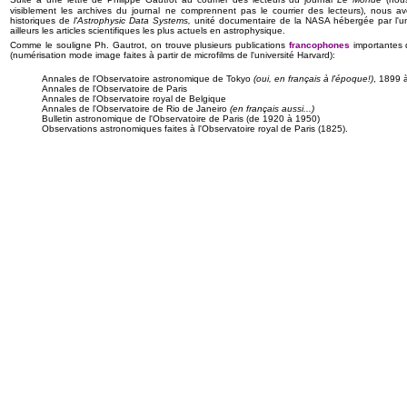
visiblement les archives du journal ne comprennent pas le courrier des lecteurs), nous a
historiques de
l'Astrophysic Data Systems,
unité documentaire de la NASA hébergée par l'un
ailleurs les articles scientifiques les plus actuels en astrophysique.
Comme le souligne Ph. Gautrot, on trouve plusieurs publications
francophones
importantes 
(numérisation mode image faites à partir de microfilms de l'université Harvard):
Annales de l'Observatoire astronomique de Tokyo
(oui, en français à l'époque!)
, 1899 
Annales de l'Observatoire de Paris
Annales de l'Observatoire royal de Belgique
Annales de l'Observatoire de Rio de Janeiro
(en français aussi...)
Bulletin astronomique de l'Observatoire de Paris (de 1920 à 1950)
Observations astronomiques faites à l'Observatoire royal de Paris (1825).