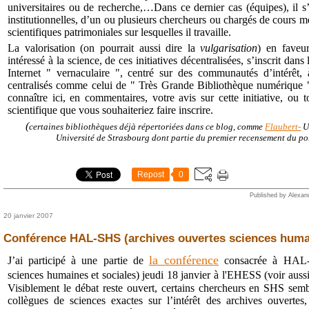
universitaires ou de recherche,…Dans ce dernier cas (équipes), il s’a
institutionnelles, d’un ou plusieurs chercheurs ou chargés de cours me
scientifiques patrimoniales sur lesquelles il travaille.
La valorisation (on pourrait aussi dire la
vulgarisation
) en faveu
intéressé à la science, de ces initiatives décentralisées, s’inscrit da
Internet " vernaculaire ", centré sur des communautés d’intérêt, 
centralisés comme celui de " Très Grande Bibliothèque numérique "
connaître ici, en commentaires, votre avis sur cette initiative, ou
scientifique que vous souhaiteriez faire inscrire.
(
certaines bibliothèques déjà répertoriées dans ce blog, comme
Flaubert-
U
Université de Strasbourg dont partie du premier recensement du por
Repost
0
Published by Alexan
20 janvier 2007
Conférence HAL-SHS (archives ouvertes sciences huma
la conférence
J’ai participé à une partie de
consacrée à HAL-S
sciences humaines et sociales) jeudi 18 janvier à l'EHESS (voir auss
Visiblement le débat reste ouvert, certains chercheurs en SHS sembl
collègues de sciences exactes sur l’intérêt des archives ouvertes, 