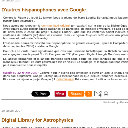
14 janvier 2007
D'autres hispanophones avec Google
Comme le Figaro du jeudi 11 janvier (sous la plume de Marie-Laetitia Bonavita) nous l'appren
bibliothèque catalanes".
communiqué originel
Nous avons pu retrouver le
(en catalan) sur le site de la Bibliothèqu
Avec quatre autres bibliothèques catalanes de Barcelone, de moindre envergure, il s'agit de n
de livres dans le cadre du projet "Google Library", afin que les contenus soient index
centaines de milliards
(sic)
d'oeuvres comme l'écrit Le Figaro- toujours cette course aux gran
bon sens et parfois de l'efficacité).
C'est ainsi la deuxième bibliothèque hispanophone de grande envergure, après la Complutense
de fin septembre 2006) à s'allier à Google.
Pour plus de clarté, nous signalerons que c'est une troisième bibliothèque, la Biblioteca na
est engagée dans le projet
BnUE- Europeana- EDL (European Digital Library)- The European L
La langue espagnole et la langue française sont sans doute les deux langues qui ont le p
mondial sur Internet, et leurs patrimoines mis en valeur. La stratégie et la façon dont nos vo
peut manquer de nous interpeller.
Rajoût du 12 février 2007:
Comme nous n'avons pas l'intention d'ouvrir un
post
à chaque fo
dans son programme Google Library, nous mentionnons ici que depuis l'annonce ci-dessus, l'
communiqué
Pinceton ont rejoint le projet Google (cf.
Princeton pour 1 million de livres sur six
Repost
0
Published by Alexan
10 janvier 2007
Digital Library for Astrophysics
Suite à une lettre de Philippe Gautrot au courrier des lecteurs du journal
Le Monde
(nou