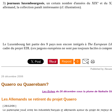
3)
journaux luxembourgeois
, un certain nombre d'années du XIX° et du X
allemand, la collection paraît intéressante (cf. illustration).
Le Luxembourg fait partie des 9 pays non encore intégrés à
The European Li
cadre du projet EDL (ces jargons européens ne sont pas toujours faciles à compre
Repost
0
Published by Alexan
26 décembre 2006
Quaero ou Quaerebam?
Les Echos
du 26 décembre sous la plume de Nathalie Sil
Les Allemands se retirent du projet Quaero
[ 26/12/06 ]
Le partenariat noué entre les industriels français et allemands autour du projet de moteur 