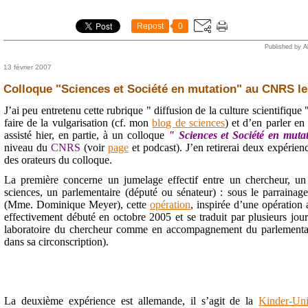
Repost
0
Published by A
13 février 2007
Colloque "Sciences et Société en mutation" au CNRS le 
J’ai peu entretenu cette rubrique " diffusion de la culture scientifique "
faire de la vulgarisation (cf. mon
blog de sciences
) et d’en parler e
assisté hier, en partie, à un colloque
" Sciences et Société en muta
niveau du
CNRS
(voir
page
et podcast). J’en retirerai deux expérien
des orateurs du colloque.
La première concerne un jumelage effectif entre un chercheur, u
sciences, un parlementaire (député ou sénateur) : sous le parrainag
(Mme. Dominique Meyer), cette
opération
, inspirée d’une opératio
effectivement débuté en octobre 2005 et se traduit par plusieurs jou
laboratoire du chercheur comme en accompagnement du parlementa
dans sa circonscription).
La deuxième expérience est allemande, il s’agit de la
Kinder-Un