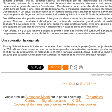
semaine dernière, lors du sommet national de Potsdam sur les technologies de l'informa
l'Economie, Hartmut Schauerte a officialisé le retrait des industriels allemands qui devaie
notamment le géant de médias Bertelsmann. Ces derniers ont en effet décidé de monter l
Outre Empolis GmbH, une filiale de Bertelsmann AG, il mobilisera plusieurs géants alleman
Gesellschaft.
« Le projet Quaero continue et certains laboratoires allemands restent partena
un porte-parole de l'Agence de l'innovation industrielle qui doit financer 50 % de la recherc
Des différences d'approche seraient à l'origine du divorce entre les industriels. Avec Quaero
groupe Thomson, souhaitent développer un moteur de recherche grand public et multi
souhaitent développer avec Theseus une approche plus professionnelle avec une gestion de
dire capable de faire des recherches « intelligentes » basées sur le sens des mots.
« En réalité, il n'y a pas rupture puisque le projet n'avait pas encore été approuvé par Brux
programmes au lieu d'un et en réalité ils sont complémentaires »,
relativisait vendredi l'AII.
Une coloration hexagonale
Alors qu'il devait être le fruit d'une coopération franco-allemande, le projet Quaero (« je cherc
de 250 millions d'euros sur cinq ans, va toutefois prendre une coloration nettement plus he
chef de file du programme, le moteur de recherche français Exalead, Jouve, LTU et VecsyCh
en 2005 par Jacques Chirac pour concurrencer le moteur de recherche américain Google.
Repost
0
Published by Alexan
<<
<
10
11
13
14
15
>
>>
12
Alexandre Moatti
Top articles
Voir le profil de
sur le portail Overblog
Contact
Signaler un abus
C.G.U.
Cookies et données personnelles
Préférences cookies