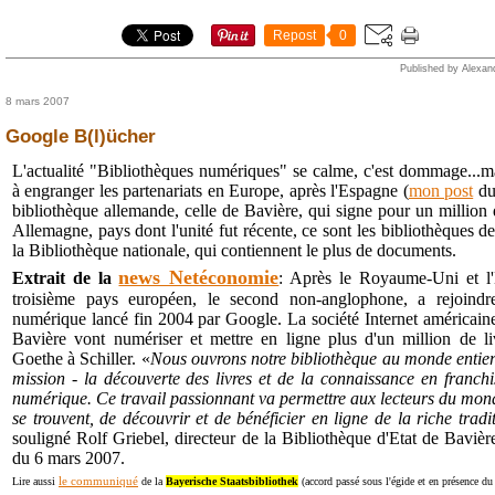
Repost
0
Published by Alexan
8 mars 2007
Google B(l)ücher
L'actualité "Bibliothèques numériques" se calme, c'est dommage...
à engranger les partenariats en Europe, après l'Espagne (
mon post
du 
bibliothèque allemande, celle de Bavière, qui signe pour un million
Allemagne, pays dont l'unité fut récente, ce sont les bibliothèques d
la Bibliothèque nationale, qui contiennent le plus de documents.
news Netéconomie
Extrait de la
: Après le Royaume-Uni et l'
troisième pays européen, le second non-anglophone, a rejoindre
numérique lancé fin 2004 par Google. La société Internet américaine
Bavière vont numériser et mettre en ligne plus d'un million de l
Goethe à Schiller.
«
Nous ouvrons notre bibliothèque au monde entier 
mission - la découverte des livres et de la connaissance en franchiss
numérique. Ce travail passionnant va permettre aux lecteurs du monde 
se trouvent, de découvrir et de bénéficier en ligne de la riche tradi
souligné Rolf Griebel, directeur de la Bibliothèque d'Etat de Bavi
du 6 mars 2007.
le communiqué
Lire aussi
de la
Bayerische Staatsbibliothek
(accord passé sous l'égide et en présence du 