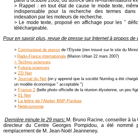
partir d’octobre 2006, ou sont-ce des re-numérisations e
> Rappel : en tout état de cause le mode texte, même
indispensable pour la recherche des termes dans 
indexation par les moteurs de recherche.
> Le mode texte, proposé en affichage pour les " défici
téléchargeable.
Pour en savoir plus, revue de presse sur Internet à propos de 
>
Communiqué de presse
de l’Elysée (rien trouvé sur le site du Minis
>
Radio-France internationale
(Marion Urban 22 mars 2007)
> Techno-sciences
Futura-sciences
>
ZD Net
>
Journal du Net
>
(on y apprend que la société Numilog a été chargée
un modèle économique " acceptable ")
France 2
>
(belle photo officielle de la réunion élyséenne, un peu fig
01 Net
>
La lettre de l'Atelier BNP-Paribas
>
Netéconomie
>
Dernière minute le 29 mars:
M. Bruno Racine, conseiller à la
directeur du Centre Georges Pompidou, a été nommé 
remplacement de M. Jean-Noël Jeanneney.