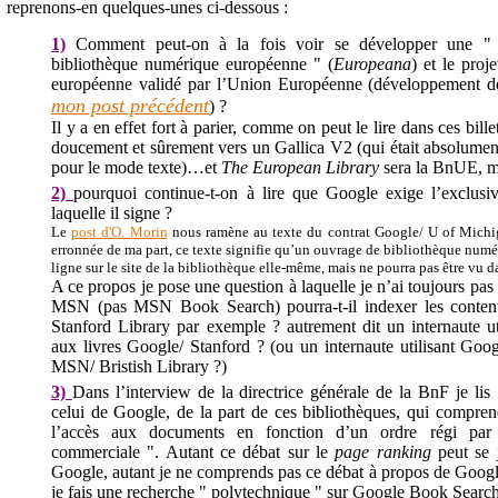
reprenons-en quelques-unes ci-dessous :
1)
Comment peut-on à la fois voir se développer une " co
bibliothèque numérique européenne " (
Europeana
) et le proj
européenne validé par l’Union Européenne (développement 
mon post précédent
) ?
Il y a en effet fort à parier, comme on peut le lire dans ces bille
doucement et sûrement vers un Gallica V2 (qui était absolument
pour le mode texte)…et
The European Library
sera la BnUE, m
2)
pourquoi continue-t-on à lire que Google exige l’exclusi
laquelle il signe ?
Le
post d'O. Morin
nous ramène au texte du contrat Google/ U of Michiga
erronnée de ma part, ce texte signifie qu’un ouvrage de bibliothèque numé
ligne sur le site de la bibliothèque elle-même, mais ne pourra pas être vu
A ce propos je pose une question à laquelle je n’ai toujours pas
MSN (pas MSN Book Search) pourra-t-il indexer les conten
Stanford Library par exemple ? autrement dit un internaute u
aux livres Google/ Stanford ? (ou un internaute utilisant Goog
MSN/ Bristish Library ?)
3)
Dans l’interview de la directrice générale de la BnF je lis
celui de Google, de la part de ces bibliothèques, qui compre
l’accès aux documents en fonction d’un ordre régi par d
commerciale ". Autant ce débat sur le
page ranking
peut se 
Google, autant je ne comprends pas ce débat à propos de Go
je fais une recherche " polytechnique " sur Google Book Search