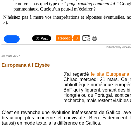
je ne vois pas quel type de
" page ranking commercial "
Google
patrimoniaux. Quelqu’un peut-il m’éclairer ?
N'hésitez pas à metre vos interprétations et réponses éventuelles, n
3).
Repost
0
Published by Alexan
25 mars 2007
Europeana à l'Elysée
J’ai regardé
le site Europeana
Chirac mercredi 21 mars. Ce n
bibliothèque numérique europé
BnF qui y figurent, venant des b
Hongrie ou du Portugal, sont ce
recherche, mais restent visibles d
C’est en revanche une évolution intéressante de Gallica, avec
beaucoup plus moderne et conviviale. Bien évidemment 
(aussi) en mode texte, à la différence de Gallica.