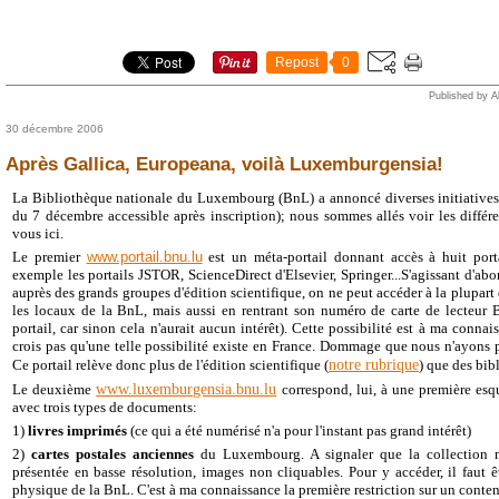
Repost
0
Published by A
30 décembre 2006
Après Gallica, Europeana, voilà Luxemburgensia!
La Bibliothèque nationale du Luxembourg (BnL) a annoncé diverses initiatives 
du 7 décembre accessible après inscription); nous sommes allés voir les différe
vous ici.
Le premier
www.portail.bnu.lu
est un méta-portail donnant accès à huit por
exemple les portails JSTOR, ScienceDirect d'Elsevier, Springer...S'agissant d'a
auprès des grands groupes d'édition scientifique, on ne peut accéder à la plupart 
les locaux de la BnL, mais aussi en rentrant son numéro de carte de lecteur B
portail, car sinon cela n'aurait aucun intérêt). Cette possibilité est à ma conna
crois pas qu'une telle possibilité existe en France. Dommage que nous n'ayons p
notre rubrique
Ce portail relève donc plus de l'édition scientifique (
) que des bib
www.luxemburgensia.bnu.lu
Le deuxième
correspond, lui, à une première esq
avec trois types de documents:
1)
livres imprimés
(ce qui a été numérisé n'a pour l'instant pas grand intérêt)
2)
cartes postales anciennes
du Luxembourg.
A signaler que la collection 
présentée en basse résolution, images non cliquables. Pour y accéder, il faut ê
physique de la BnL. C'est à ma connaissance la première restriction sur un conte