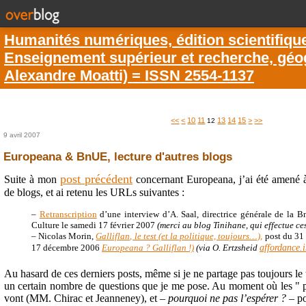
Humanités numériques, édition scientifiqu
Enseignement supérieur et recherche, géogr
Alexandre Moatti) = ISSN 2554-1137
<<
<
10
11
13
14
15
>
>>
12
9 avril 2007
Europeana & BnUE, lecture d'autres blogs
post précédent
Suite à mon
concernant Europeana, j’ai été amené 
de blogs, et ai retenu les URLs suivantes :
–
Retranscription
d’une interview d’A. Saal, directrice générale de la B
Culture le samedi 17 février 2007
(merci au blog Tinihane, qui effectue ces
– Nicolas Morin,
Galliflan, le test (et la politique, toujours…),
post du 31 
affordance.i
17 décembre 2006
Europeana ? Galliflan !)
(via O. Ertzsheid
Au hasard de ces derniers posts, même si je ne partage pas toujours le 
un certain nombre de questions que je me pose. Au moment où les " po
vont (MM. Chirac et Jeanneney), et –
pourquoi ne pas l’espérer ?
– po