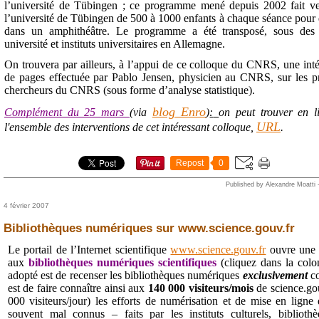
l’université de Tübingen ; ce programme mené depuis 2002 fait ven
l’université de Tübingen de 500 à 1000 enfants à chaque séance pour 
dans un amphithéâtre. Le programme a été transposé, sous des 
université et instituts universitaires en Allemagne.
On trouvera par ailleurs, à l’appui de ce colloque du CNRS, une int
de pages effectuée par Pablo Jensen, physicien au CNRS, sur les pr
chercheurs du CNRS (sous forme d’analyse statistique).
blog Enro
Complément du 25 mars
(via
)
:
on peut trouver en l
URL
l'ensemble des interventions de cet intéressant colloque,
.
Repost
0
Published by Alexandre Moatti
4 février 2007
Bibliothèques numériques sur www.science.gouv.fr
Le portail de l’Internet scientifique
www.science.gouv.fr
ouvre une 
aux
bibliothèques numériques scientifiques
(cliquez dans la colo
adopté est de recenser les bibliothèques numériques
exclusivement
c
est de faire connaître ainsi aux
140 000 visiteurs/mois
de science.gou
000 visiteurs/jour) les efforts de numérisation et de mise en ligne
souvent mal connus – faits par les instituts culturels, bibliothè