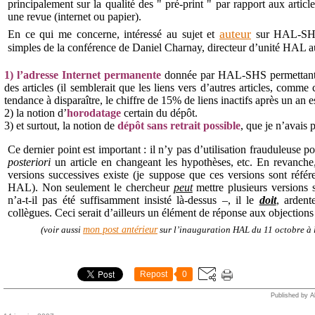
principalement sur la qualité des " pré-print " par rapport aux articl
une revue (internet ou papier).
auteur
En ce qui me concerne, intéressé au sujet et
sur HAL-SHS,
simples de la conférence de Daniel Charnay, directeur d’unité HAL
1) l’adresse Internet permanente
donnée par HAL-SHS permettant l
des articles (il semblerait que les liens vers d’autres articles, comme
tendance à disparaître, le chiffre de 15% de liens inactifs après un an es
2) la notion d’
horodatage
certain du dépôt.
3) et surtout, la notion de
dépôt sans retrait possible
, que je n’avais 
Ce dernier point est important : il n’y pas d’utilisation frauduleuse 
posteriori
un article en changeant les hypothèses, etc. En revanche, 
versions successives existe (je suppose que ces versions sont réf
HAL). Non seulement le chercheur
peut
mettre plusieurs versions 
n’a-t-il pas été suffisamment insisté là-dessus –, il le
doit
, ardent
collègues. Ceci serait d’ailleurs un élément de réponse aux objections
mon post antérieur
(voir aussi
sur l’inauguration HAL du 11 octobre à 
Repost
0
Published by A